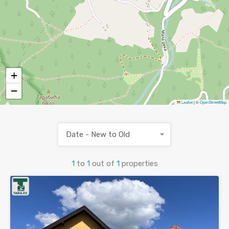
+
−
Leaflet
|
©
OpenStreetMap
Date - New to Old
1
to
1
out of
1
properties