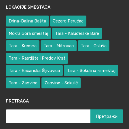
LOKACIJE SMEŠTAJA
Drina-Bajina Bašta
Jezero Perućac
Mokra Gora smeštaj
Tara - Kaluđerske Bare
Tara - Kremna
Tara - Mitrovac
Tara - Osluša
Tara - Rastište i Predov Krst
Tara - Račanska Šljivovica
Tara - Sokolina -smeštaj
Tara - Zaovine
Zaovine - Sekulić
PRETRAGA
Претрага
за: