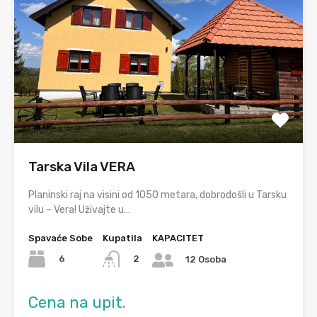
Tarska Vila VERA
Planinski raj na visini od 1050 metara, dobrodošli u Tarsku
vilu – Vera! Uživajte u…
Spavaće Sobe
Kupatila
KAPACITET
6
2
12 Osoba
Cena na upit.