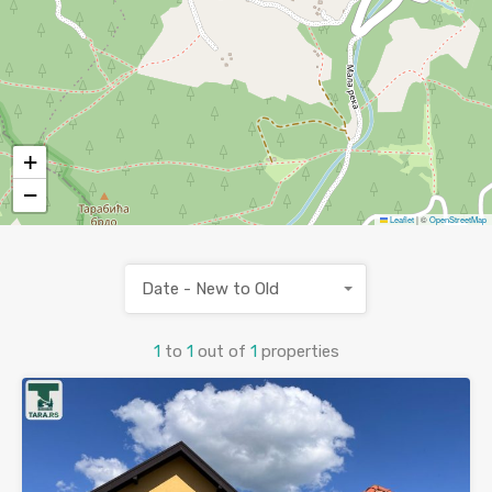
+
−
Leaflet
|
©
OpenStreetMap
Date - New to Old
1
to
1
out of
1
properties