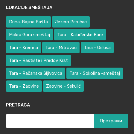
LOKACIJE SMEŠTAJA
Drina-Bajina Bašta
Jezero Perućac
Mokra Gora smeštaj
Tara - Kaluđerske Bare
Tara - Kremna
Tara - Mitrovac
Tara - Osluša
Tara - Rastište i Predov Krst
Tara - Račanska Šljivovica
Tara - Sokolina -smeštaj
Tara - Zaovine
Zaovine - Sekulić
PRETRAGA
Претрага
за: