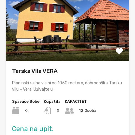
Tarska Vila VERA
Planinski raj na visini od 1050 metara, dobrodošli u Tarsku
vilu – Vera! Uživajte u…
Spavaće Sobe
Kupatila
KAPACITET
6
2
12 Osoba
Cena na upit.