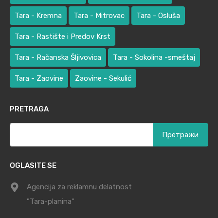
Tara - Kremna
Tara - Mitrovac
Tara - Osluša
Tara - Rastište i Predov Krst
Tara - Račanska Šljivovica
Tara - Sokolina -smeštaj
Tara - Zaovine
Zaovine - Sekulić
PRETRAGA
Претрага
за:
OGLASITE SE
Agencija za reklamnu delatnost
"Tara-planina"