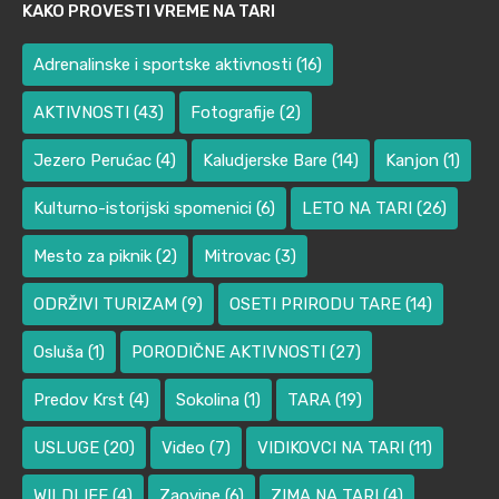
KAKO PROVESTI VREME NA TARI
Adrenalinske i sportske aktivnosti
(16)
AKTIVNOSTI
(43)
Fotografije
(2)
Jezero Perućac
(4)
Kaludjerske Bare
(14)
Kanjon
(1)
Kulturno-istorijski spomenici
(6)
LETO NA TARI
(26)
Mesto za piknik
(2)
Mitrovac
(3)
ODRŽIVI TURIZAM
(9)
OSETI PRIRODU TARE
(14)
Osluša
(1)
PORODIČNE AKTIVNOSTI
(27)
Predov Krst
(4)
Sokolina
(1)
TARA
(19)
USLUGE
(20)
Video
(7)
VIDIKOVCI NA TARI
(11)
WILDLIFE
(4)
Zaovine
(6)
ZIMA NA TARI
(4)