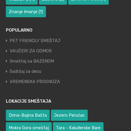
Znanje Imanje
(1)
POPULARNO
PET FRIENDLY SMEŠTAJ
VAUČERI ZA ODMOR
Smeštaj sa BAZENOM
Sadržaj za decu
VREMENSKA PROGNOZA
LOKACIJE SMEŠTAJA
Drina-Bajina Bašta
Jezero Perućac
Mokra Gora smeštaj
Tara - Kaluđerske Bare