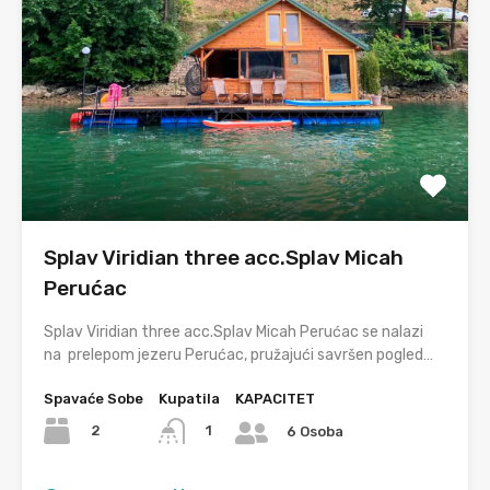
Splav Viridian three acc.Splav Micah
Perućac
Splav Viridian three acc.Splav Micah Perućac se nalazi
na prelepom jezeru Perućac, pružajući savršen pogled…
Spavaće Sobe
Kupatila
KAPACITET
2
1
6 Osoba