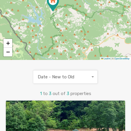
+
−
Leaflet
|
©
OpenStreetMap
Date - New to Old
1
to
3
out of
3
properties