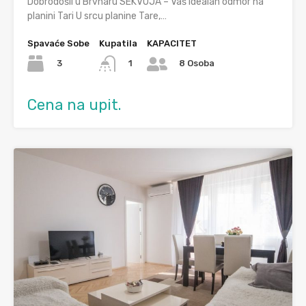
Dobrodošli u Brvnaru SEKVOJA – Vaš idealan odmor na
planini Tari U srcu planine Tare,…
Spavaće Sobe
Kupatila
KAPACITET
3
1
8 Osoba
Cena na upit.