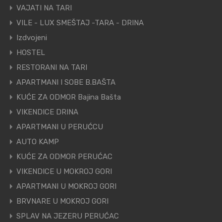
VAJATI NA TARI
VILE - LUX SMEŠTAJ -TARA - DRINA
Izdvojeni
HOSTEL
RESTORANI NA TARI
APARTMANI I SOBE B.BAŠTA
KUĆE ZA ODMOR Bajina Bašta
VIKENDICE DRINA
APARTMANI U PERUĆCU
AUTO KAMP
KUĆE ZA ODMOR PERUĆAC
VIKENDICE U MOKROJ GORI
APARTMANI U MOKROJ GORI
BRVNARE U MOKROJ GORI
SPLAV NA JEZERU PERUĆAC