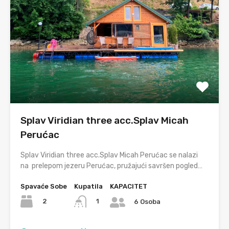
Splav Viridian three acc.Splav Micah
Perućac
Splav Viridian three acc.Splav Micah Perućac se nalazi
na prelepom jezeru Perućac, pružajući savršen pogled…
Spavaće Sobe
Kupatila
KAPACITET
2
1
6 Osoba