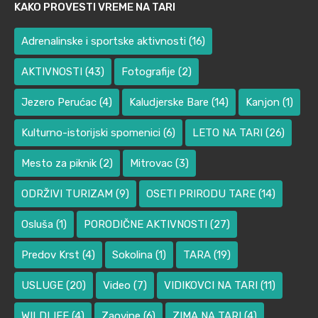
KAKO PROVESTI VREME NA TARI
Adrenalinske i sportske aktivnosti
(16)
AKTIVNOSTI
(43)
Fotografije
(2)
Jezero Perućac
(4)
Kaludjerske Bare
(14)
Kanjon
(1)
Kulturno-istorijski spomenici
(6)
LETO NA TARI
(26)
Mesto za piknik
(2)
Mitrovac
(3)
ODRŽIVI TURIZAM
(9)
OSETI PRIRODU TARE
(14)
Osluša
(1)
PORODIČNE AKTIVNOSTI
(27)
Predov Krst
(4)
Sokolina
(1)
TARA
(19)
USLUGE
(20)
Video
(7)
VIDIKOVCI NA TARI
(11)
WILDLIFE
(4)
Zaovine
(6)
ZIMA NA TARI
(4)