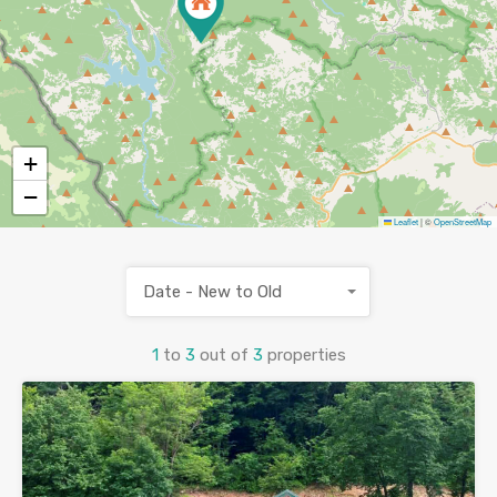
+
−
Leaflet
|
©
OpenStreetMap
Date - New to Old
1
to
3
out of
3
properties