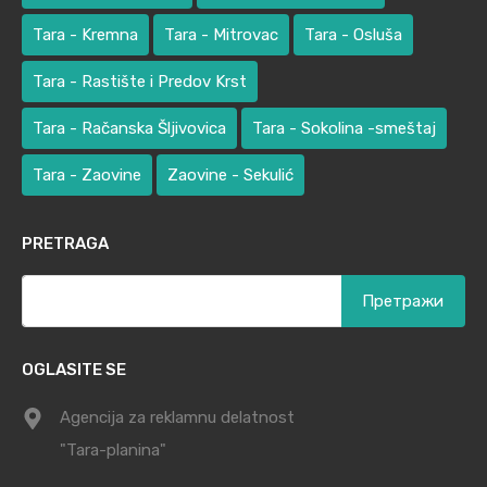
Tara - Kremna
Tara - Mitrovac
Tara - Osluša
Tara - Rastište i Predov Krst
Tara - Račanska Šljivovica
Tara - Sokolina -smeštaj
Tara - Zaovine
Zaovine - Sekulić
PRETRAGA
Претрага
за:
OGLASITE SE
Agencija za reklamnu delatnost
"Tara-planina"