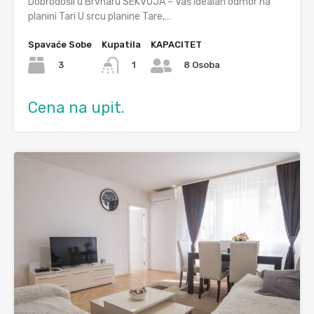
Dobrodošli u Brvnaru SEKVOJA – Vaš idealan odmor na
planini Tari U srcu planine Tare,…
Spavaće Sobe
Kupatila
KAPACITET
3
1
8 Osoba
Cena na upit.