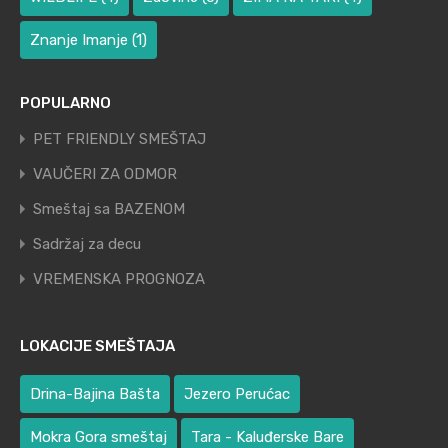
Znanje Imanje
(1)
POPULARNO
PET FRIENDLY SMEŠTAJ
VAUČERI ZA ODMOR
Smeštaj sa BAZENOM
Sadržaj za decu
VREMENSKA PROGNOZA
LOKACIJE SMEŠTAJA
Drina-Bajina Bašta
Jezero Perućac
Mokra Gora smeštaj
Tara - Kaluđerske Bare