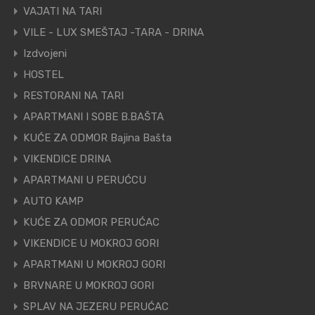
VAJATI NA TARI
VILE - LUX SMEŠTAJ -TARA - DRINA
Izdvojeni
HOSTEL
RESTORANI NA TARI
APARTMANI I SOBE B.BAŠTA
KUĆE ZA ODMOR Bajina Bašta
VIKENDICE DRINA
APARTMANI U PERUĆCU
AUTO KAMP
KUĆE ZA ODMOR PERUĆAC
VIKENDICE U MOKROJ GORI
APARTMANI U MOKROJ GORI
BRVNARE U MOKROJ GORI
SPLAV NA JEZERU PERUĆAC