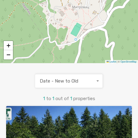
+
−
Leaflet
|
©
OpenStreetMap
Date - New to Old
1
to
1
out of
1
properties