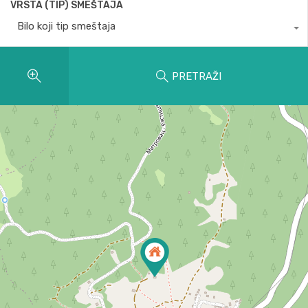
VRSTA (TIP) SMEŠTAJA
Bilo koji tip smeštaja
PRETRAŽI