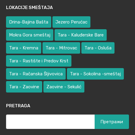
LOKACIJE SMEŠTAJA
Drina-Bajina Bašta
Jezero Perućac
Mokra Gora smeštaj
Tara - Kaluđerske Bare
Tara - Kremna
Tara - Mitrovac
Tara - Osluša
Tara - Rastište i Predov Krst
Tara - Račanska Šljivovica
Tara - Sokolina -smeštaj
Tara - Zaovine
Zaovine - Sekulić
PRETRAGA
Претрага
за: