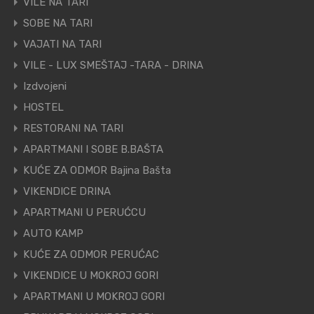
VILE NA TARI
SOBE NA TARI
VAJATI NA TARI
VILE - LUX SMEŠTAJ -TARA - DRINA
Izdvojeni
HOSTEL
RESTORANI NA TARI
APARTMANI I SOBE B.BAŠTA
KUĆE ZA ODMOR Bajina Bašta
VIKENDICE DRINA
APARTMANI U PERUĆCU
AUTO KAMP
KUĆE ZA ODMOR PERUĆAC
VIKENDICE U MOKROJ GORI
APARTMANI U MOKROJ GORI