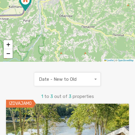
+
−
Leaflet
|
©
OpenStreetMap
Date - New to Old
1
to
3
out of
3
properties
IZDVAJAMO