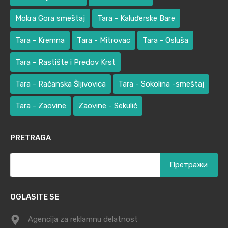
Mokra Gora smeštaj
Tara - Kaluđerske Bare
Tara - Kremna
Tara - Mitrovac
Tara - Osluša
Tara - Rastište i Predov Krst
Tara - Račanska Šljivovica
Tara - Sokolina -smeštaj
Tara - Zaovine
Zaovine - Sekulić
PRETRAGA
Претрага
за:
OGLASITE SE
Agencija za reklamnu delatnost