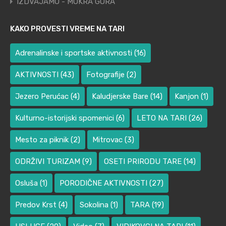
IZDVAJAMO - MOKRA GORA
KAKO PROVESTI VREME NA TARI
Adrenalinske i sportske aktivnosti
(16)
AKTIVNOSTI
(43)
Fotografije
(2)
Jezero Perućac
(4)
Kaludjerske Bare
(14)
Kanjon
(1)
Kulturno-istorijski spomenici
(6)
LETO NA TARI
(26)
Mesto za piknik
(2)
Mitrovac
(3)
ODRŽIVI TURIZAM
(9)
OSETI PRIRODU TARE
(14)
Osluša
(1)
PORODIČNE AKTIVNOSTI
(27)
Predov Krst
(4)
Sokolina
(1)
TARA
(19)