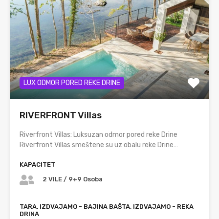
LUX ODMOR PORED REKE DRINE
RIVERFRONT Villas
Riverfront Villas: Luksuzan odmor pored reke Drine
Riverfront Villas smeštene su uz obalu reke Drine…
KAPACITET
2 VILE / 9+9 Osoba
TARA, IZDVAJAMO - BAJINA BAŠTA, IZDVAJAMO - REKA
DRINA