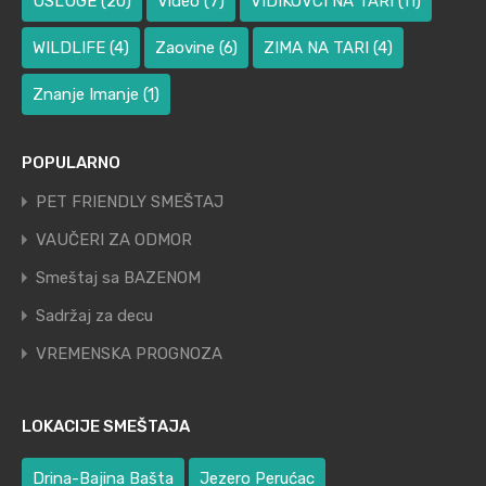
USLUGE
(20)
Video
(7)
VIDIKOVCI NA TARI
(11)
WILDLIFE
(4)
Zaovine
(6)
ZIMA NA TARI
(4)
Znanje Imanje
(1)
POPULARNO
PET FRIENDLY SMEŠTAJ
VAUČERI ZA ODMOR
Smeštaj sa BAZENOM
Sadržaj za decu
VREMENSKA PROGNOZA
LOKACIJE SMEŠTAJA
Drina-Bajina Bašta
Jezero Perućac