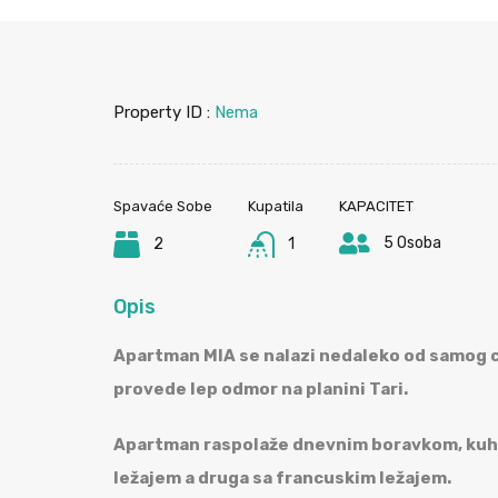
Property ID :
Nema
Spavaće Sobe
Kupatila
KAPACITET
5 Osoba
2
1
Opis
Apartman MIA se nalazi nedaleko od samog c
provede lep odmor na planini Tari.
Apartman raspolaže dnevnim boravkom, kuhin
ležajem a druga sa francuskim ležajem.