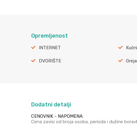
Opremljenost
INTERNET
Kućni
DVORIŠTE
Greja
Dodatni detalji
CENOVNIK - NAPOMENA:
Cena zavisi od broja osoba, perioda i dužine borav