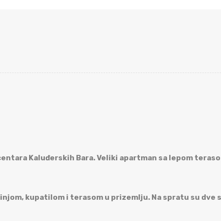
entara Kaluđerskih Bara. Veliki apartman sa lepom teraso
jom, kupatilom i terasom u prizemlju. Na spratu su dve s