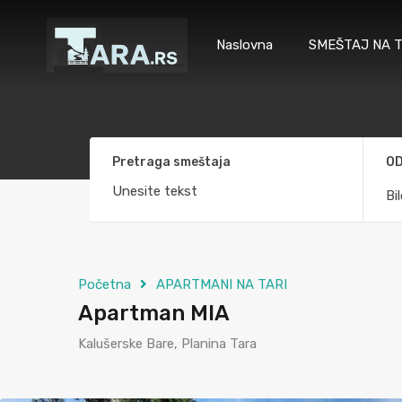
Naslovna
SMEŠTAJ NA T
Pretraga smeštaja
OD
Bi
Početna
APARTMANI NA TARI
Apartman MIA
Kalušerske Bare, Planina Tara