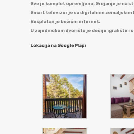
Sve je komplet opremljeno. Grejanje je na st
Smart televizor je sa digitalnim zemaljskim 
Besplatan je bežični internet.
U zajedničkom dvorištu je dečije igralište i 
Lokacija na Google Mapi