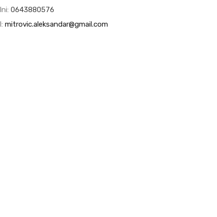
lni:
0643880576
l:
mitrovic.aleksandar@gmail.com