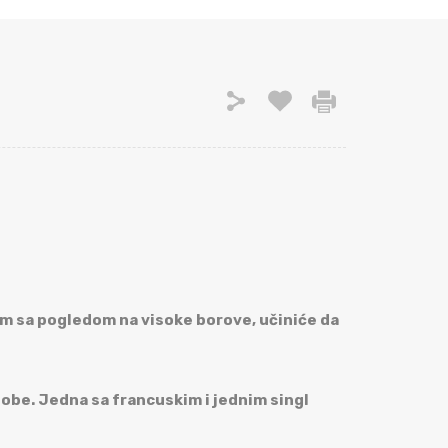
m sa pogledom na visoke borove, učiniće da
obe. Jedna sa francuskim i jednim singl