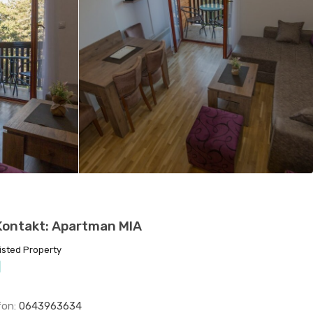
Kontakt: Apartman MIA
isted Property
1
fon:
0643963634