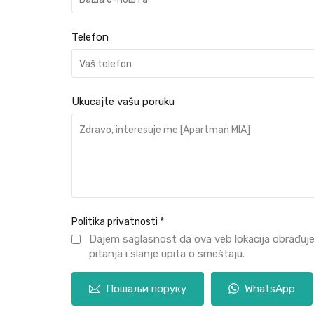
Telefon
Ukucajte vašu poruku
Politika privatnosti
*
Dajem saglasnost da ova veb lokacija obrađuj
pitanja i slanje upita o smeštaju.
Пошаљи поруку
WhatsApp