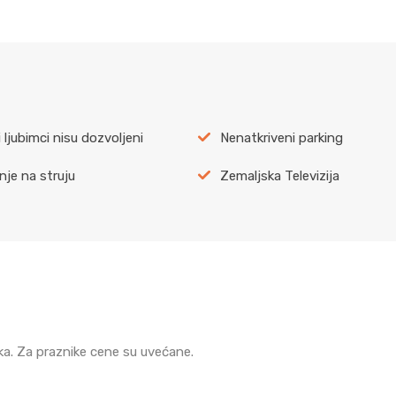
 ljubimci nisu dozvoljeni
Nenatkriveni parking
nje na struju
Zemaljska Televizija
ka. Za praznike cene su uvećane.