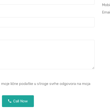
Mobi
Emai
e moje lične podatke u stroge svrhe odgovora na moja
Call Now