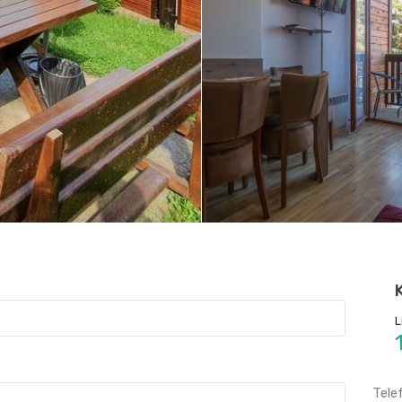
L
Tele