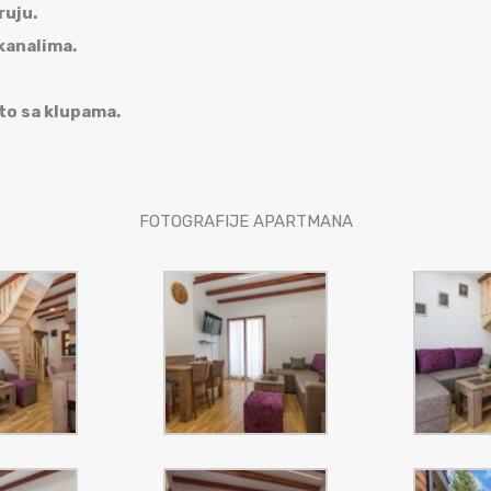
ruju.
kanalima.
sto sa klupama.
FOTOGRAFIJE APARTMANA