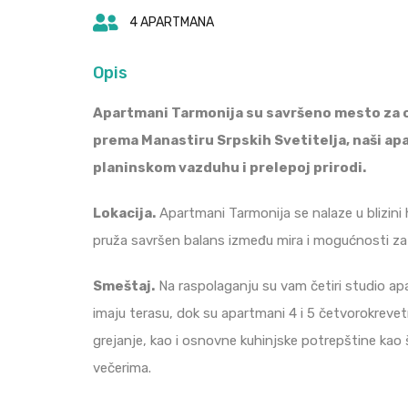
4 APARTMANA
Opis
Apartmani Tarmonija su savršeno mesto za o
prema Manastiru Srpskih Svetitelja, naši apa
planinskom vazduhu i prelepoj prirodi.
Lokacija.
Apartmani Tarmonija se nalaze u blizini h
pruža savršen balans između mira i mogućnosti za a
Smeštaj.
Na raspolaganju su vam četiri studio apa
imaju terasu, dok su apartmani 4 i 5 četvorokrevet
grejanje, kao i osnovne kuhinjske potrepštine kao št
večerima.