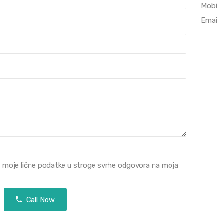
Mobi
Emai
e moje lične podatke u stroge svrhe odgovora na moja
Call Now