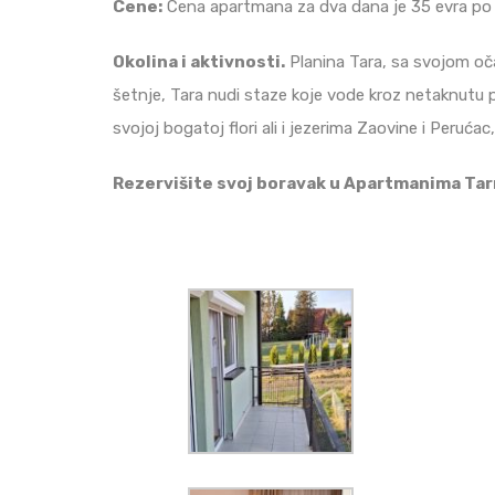
Cene:
Cena apartmana za dva dana je 35 evra po d
Okolina i aktivnosti.
Planina Tara, sa svojom očar
šetnje, Tara nudi staze koje vode kroz netaknutu p
svojoj bogatoj flori ali i jezerima Zaovine i Perućac
Rezervišite svoj boravak u Apartmanima Tarm