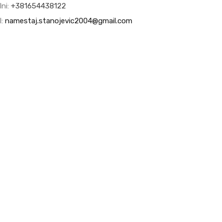
lni:
+381654438122
l:
namestaj.stanojevic2004@gmail.com