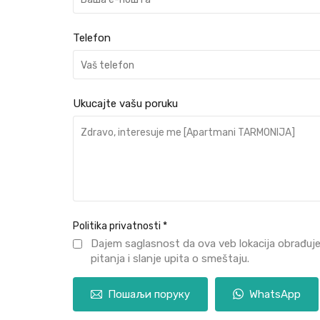
Telefon
Ukucajte vašu poruku
Politika privatnosti
*
Dajem saglasnost da ova veb lokacija obrađuj
pitanja i slanje upita o smeštaju.
Пошаљи поруку
WhatsApp