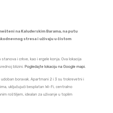
Smešteni na Kaluđerskim Barama, na putu
akodnevnog stresa i uživaju u čistom
stanova i crkve, kao i ergele konja. Ova lokacija
rednoj blizini.
Pogledajte lokaciju na Google mapi.
 udoban boravak. Apartmani 2 i 3 su trokrevetni i
ma, uključujući besplatan Wi-Fi, centralno
anim roštiljem, idealan za uživanje u toplim