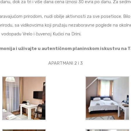
anu, dok za tri i više dana cena iznosi 30 evra po danu. Za sedm
avajućom prirodom, nudi obilje aktivnosti za sve posetioce. Bilo d
rirodu, sa vidikovcima koji pružaju nezaboravne poglede na okolne 
, vodopadu Vrelo i čuvenoj Kućici na Drini.
onija i uživajte u autentičnom planinskom iskustvu na Ta
APARTMANI 2 i 3