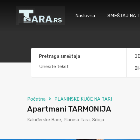
Naslovna
SMEŠTAJ NA T
Pretraga smeštaja
OD
Bi
Početna
PLANINSKE KUĆE NA TARI
Apartmani TARMONIJA
Kaluđerske Bare, Planina Tara, Srbija