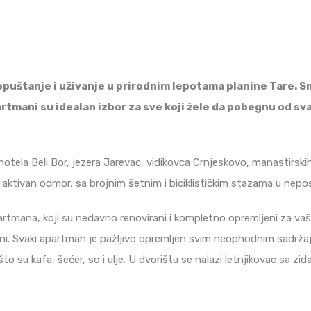
puštanje i uživanje u prirodnim lepotama planine Tare. 
rtmani su idealan izbor za sve koji žele da pobegnu od sv
otela Beli Bor, jezera Jarevac, vidikovca Crnjeskovo, manastirskih 
ktivan odmor, sa brojnim šetnim i biciklističkim stazama u nepos
rtmana, koji su nedavno renovirani i kompletno opremljeni za vaš
ni. Svaki apartman je pažljivo opremljen svim neophodnim sadržaji
o su kafa, šećer, so i ulje. U dvorištu se nalazi letnjikovac sa zid