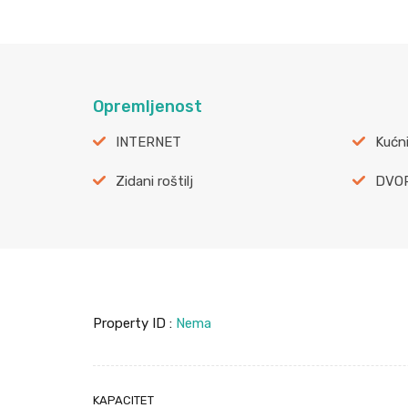
Opremljenost
INTERNET
Kućni
Zidani roštilj
DVO
Property ID :
Nema
KAPACITET