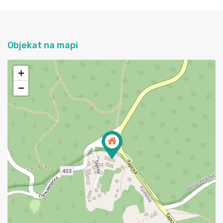
Objekat na mapi
+
−