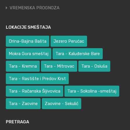
VREMENSKA PROGNOZA
LOKACIJE SMEŠTAJA
Drina-Bajina Bašta
Jezero Perućac
Mokra Gora smeštaj
Tara - Kaluđerske Bare
Tara - Kremna
Tara - Mitrovac
Tara - Osluša
Tara - Rastište i Predov Krst
Tara - Račanska Šljivovica
Tara - Sokolina -smeštaj
Tara - Zaovine
Zaovine - Sekulić
PRETRAGA