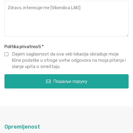
Politika privatnosti
*
Dajem saglasnost da ova veb lokacija obrađuje moje
lične podatke u stroge svrhe odgovora na moja pitanja i
slanje upita o smeštaju.
Пошаљи поруку
Opremljenost