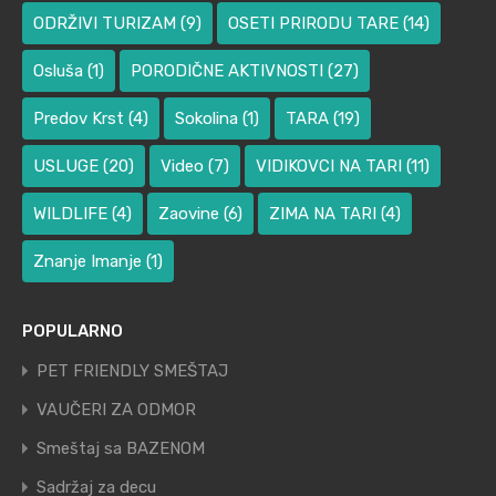
ODRŽIVI TURIZAM
(9)
OSETI PRIRODU TARE
(14)
Osluša
(1)
PORODIČNE AKTIVNOSTI
(27)
Predov Krst
(4)
Sokolina
(1)
TARA
(19)
USLUGE
(20)
Video
(7)
VIDIKOVCI NA TARI
(11)
WILDLIFE
(4)
Zaovine
(6)
ZIMA NA TARI
(4)
Znanje Imanje
(1)
POPULARNO
PET FRIENDLY SMEŠTAJ
VAUČERI ZA ODMOR
Smeštaj sa BAZENOM
Sadržaj za decu