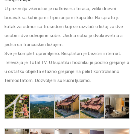
U prizemlju vikendice je natkrivena terasa, veliki dnevni
boravak sa kuhinjom i trpezarijom i kupatilo. Na spratu je
kutak za odmor sa trosedom koji se razvlači u ležaj za dve
osobe i dve odvojene sobe. Jedna soba je dvokrevetna a
jedna sa francuskim ležajem.
Sve je komplet opremljeno. Besplatan je bežični internet.
Televizija je Total TV. U kupatilu i hodniku je podno grejanje a
u ostatku objekta etažno grejanje na pelet kontrolisano
termostatom. Dozvoljeni su kućni ljubimci.