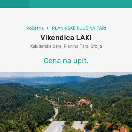
Početna
PLANINSKE KUĆE NA TARI
Vikendica LAKI
Kaluđerske bare. Planina Tara, Srbija
Cena na upit.