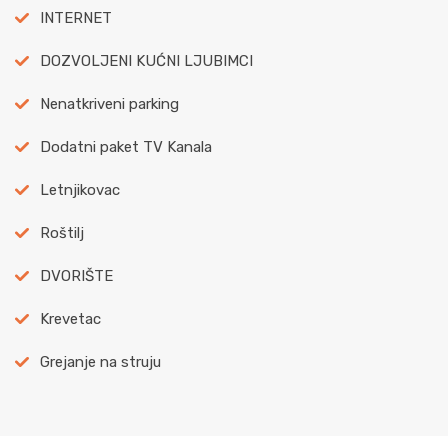
INTERNET
DOZVOLJENI KUĆNI LJUBIMCI
Nenatkriveni parking
Dodatni paket TV Kanala
Letnjikovac
Roštilj
DVORIŠTE
Krevetac
Grejanje na struju