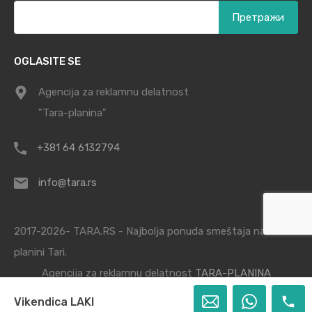
Претрага
за:
OGLASITE SE
Agencija za reklamnu delatnost
"Tara-planina"
+381 64 6132794
info@tara.rs
2017-2026- TARA.RS - Najbolja ponuda smeštaja na
planini Tari.
Agencija za reklamnu delatnost
TARA-PLANINA
Vikendica LAKI