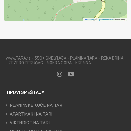
Leaflet
|
©
OpenStreetMap
contributors
www.TARA.rs - 350+ SMEŠTAJA - PLANINA TARA - REKA DRINA
- JEZERO PERUĆAC - MOKRA GORA - KREMNA
TIPOVI SMEŠTAJA
PLANINSKE KUĆE NA TARI
APARTMANI NA TARI
VIKENDICE NA TARI