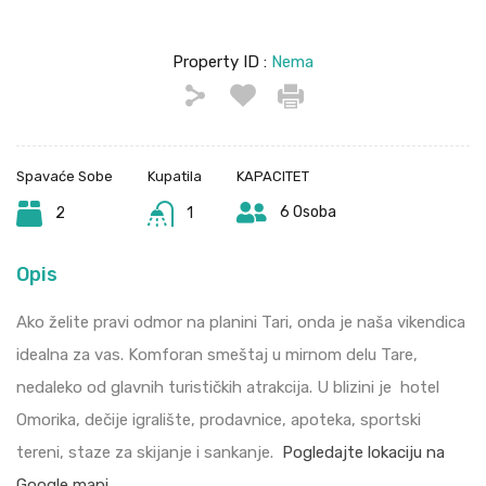
Property ID :
Nema
Spavaće Sobe
Kupatila
KAPACITET
6 Osoba
2
1
Opis
Ako želite pravi odmor na planini Tari, onda je naša vikendica
idealna za vas. Komforan smeštaj u mirnom delu Tare,
nedaleko od glavnih turističkih atrakcija. U blizini je hotel
Omorika, dečije igralište, prodavnice, apoteka, sportski
tereni, staze za skijanje i sankanje.
Pogledajte lokaciju na
Google mapi.