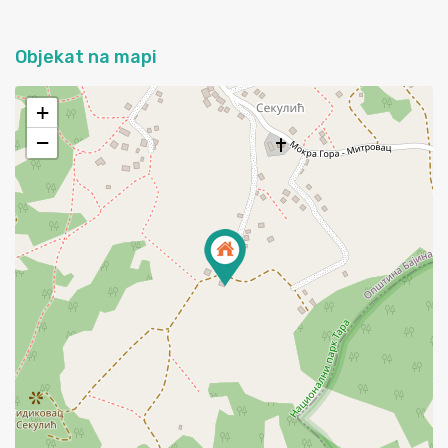
Objekat na mapi
+
−