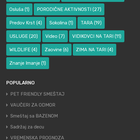
Osluša
(1)
PORODIČNE AKTIVNOSTI
(27)
Predov Krst
(4)
Sokolina
(1)
TARA
(19)
USLUGE
(20)
Video
(7)
VIDIKOVCI NA TARI
(11)
WILDLIFE
(4)
Zaovine
(6)
ZIMA NA TARI
(4)
Znanje Imanje
(1)
POPULARNO
PET FRIENDLY SMEŠTAJ
VAUČERI ZA ODMOR
Smeštaj sa BAZENOM
Sadržaj za decu
VREMENSKA PROGNOZA