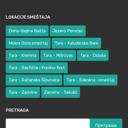
LOKACIJE SMEŠTAJA
Drina-Bajina Bašta
Jezero Perućac
Mokra Gora smeštaj
Tara - Kaluđerske Bare
Tara - Kremna
Tara - Mitrovac
Tara - Osluša
Tara - Rastište i Predov Krst
Tara - Račanska Šljivovica
Tara - Sokolina -smeštaj
Tara - Zaovine
Zaovine - Sekulić
PRETRAGA
Претрага
за: