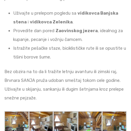
Uživajte u prelepom pogledu sa
vidikovca Banjska
stena
i
vidikovca Zelenika
​.
Provedite dan pored
Zaovinskog jezera
, idealnog za
kupanje, pecanje i vožnju čamcem​.
Istražite pešačke staze, biciklističke rute ili se opustite u
tišini borove šume​.
Bez obzira na to da li tražite letnju avanturu ili zimski raj,
Brvnara SANJA pruža udoban smeštaj tokom cele godine.
Uživajte u skijanju, sankanju ili dugim šetnjama kroz prelepe
snežne pejzaže​.