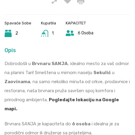
Spavaće Sobe
Kupatila
KAPACITET
6 Osoba
2
1
Opis
Dobrodošli u
Brvnaru SANJA
, idealno mesto za vaš odmor
na planini Tari! Smeštena u mirnom naselju
Sekulić
u
Zaovinama
, na samo nekoliko minuta od crkve, prodavnice i
restorana, naša brvnara pruža savršen spoj komfora i
prirodnog ambijenta.
Pogledajte lokaciju na Google
mapi.
Brvnara SANJA je kapaciteta do
6 osoba
i idealna je za
porodični odmor ili druženje sa prijateljima.