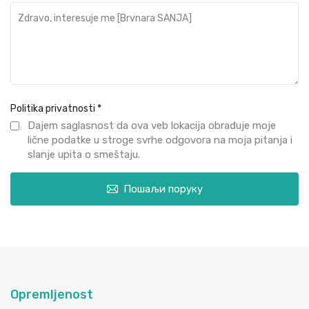
Politika privatnosti
*
Dajem saglasnost da ova veb lokacija obrađuje moje
lične podatke u stroge svrhe odgovora na moja pitanja i
slanje upita o smeštaju.
Пошаљи поруку
Opremljenost