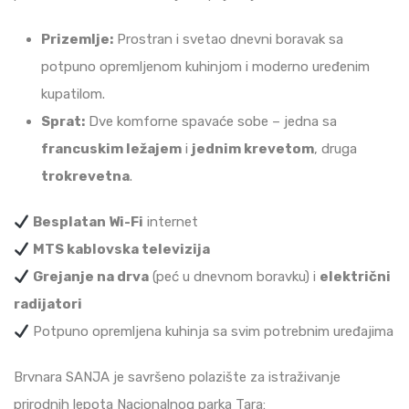
Prizemlje:
Prostran i svetao dnevni boravak sa
potpuno opremljenom kuhinjom i moderno uređenim
kupatilom.
Sprat:
Dve komforne spavaće sobe – jedna sa
francuskim ležajem
i
jednim krevetom
, druga
trokrevetna
.
Besplatan Wi-Fi
internet
MTS kablovska televizija
Grejanje na drva
(peć u dnevnom boravku) i
električni
radijatori
Potpuno opremljena kuhinja sa svim potrebnim uređajima
Brvnara SANJA je savršeno polazište za istraživanje
prirodnih lepota Nacionalnog parka Tara: