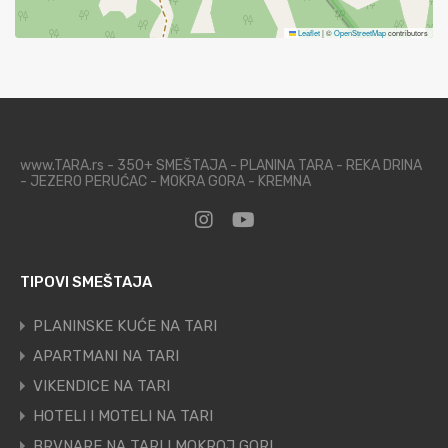
Leaflet
|
©
OpenStreetMap
contributors
www.TARA.rs - 350+ SMEŠTAJA - PLANINA TARA - REKA DRINA
- JEZERO PERUĆAC - MOKRA GORA - KREMNA
TIPOVI SMEŠTAJA
PLANINSKE KUĆE NA TARI
APARTMANI NA TARI
VIKENDICE NA TARI
HOTELI I MOTELI NA TARI
BRVNARE NA TARI I MOKROJ GORI