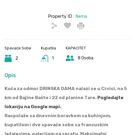
Property ID :
Nema
Spavaće Sobe
Kupatila
KAPACITET
8 Osoba
2
1
Opis
Kuća za odmor DRINSKA DAMA nalazi se u Crvici, na 5
km od Bajine Bašte i 22 od planine Tare.
Pogledajte
lokaciju na Google mapi.
Raspolaže sa dnevnim boravkom sa kuhinjom,
kupatilom i dve spavaće sobe sa francuskim
ležajevima, galerijom na spratu. Maksimalni