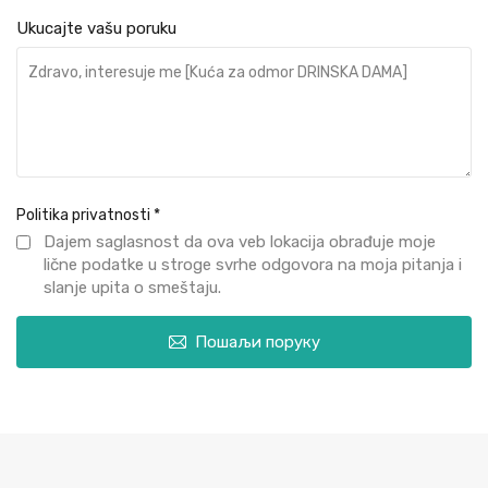
Ukucajte vašu poruku
Politika privatnosti
*
Dajem saglasnost da ova veb lokacija obrađuje moje
lične podatke u stroge svrhe odgovora na moja pitanja i
slanje upita o smeštaju.
Пошаљи поруку