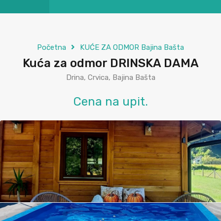
Početna
KUĆE ZA ODMOR Bajina Bašta
Kuća za odmor DRINSKA DAMA
Drina, Crvica, Bajina Bašta
Cena na upit.