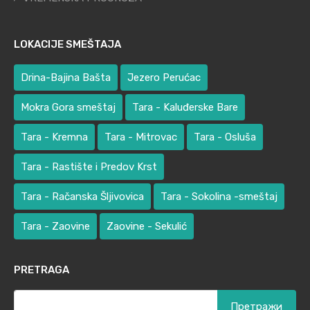
LOKACIJE SMEŠTAJA
Drina-Bajina Bašta
Jezero Perućac
Mokra Gora smeštaj
Tara - Kaluđerske Bare
Tara - Kremna
Tara - Mitrovac
Tara - Osluša
Tara - Rastište i Predov Krst
Tara - Račanska Šljivovica
Tara - Sokolina -smeštaj
Tara - Zaovine
Zaovine - Sekulić
PRETRAGA
Претрага
за: