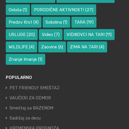
Osluša
(1)
PORODIČNE AKTIVNOSTI
(27)
Predov Krst
(4)
Sokolina
(1)
TARA
(19)
USLUGE
(20)
Video
(7)
VIDIKOVCI NA TARI
(11)
WILDLIFE
(4)
Zaovine
(6)
ZIMA NA TARI
(4)
Znanje Imanje
(1)
POPULARNO
PET FRIENDLY SMEŠTAJ
VAUČERI ZA ODMOR
Smeštaj sa BAZENOM
Sadržaj za decu
VREMENSKA PROGNOZA