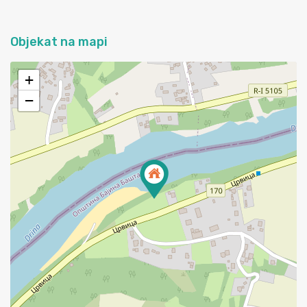
Objekat na mapi
+
−