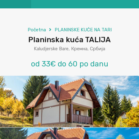
Početna
PLANINSKE KUĆE NA TARI
Planinska kuća TALIJA
Kaludjerske Bare, Кремна, Србија
od 33€ do 60 po danu