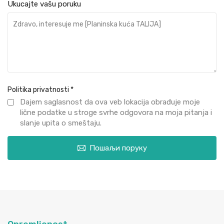
Ukucajte vašu poruku
Politika privatnosti
*
Dajem saglasnost da ova veb lokacija obrađuje moje
lične podatke u stroge svrhe odgovora na moja pitanja i
slanje upita o smeštaju.
Пошаљи поруку