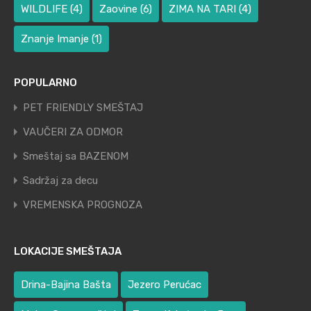
WILDLIFE
(4)
Zaovine
(6)
ZIMA NA TARI
(4)
Znanje Imanje
(1)
POPULARNO
PET FRIENDLY SMEŠTAJ
VAUČERI ZA ODMOR
Smeštaj sa BAZENOM
Sadržaj za decu
VREMENSKA PROGNOZA
LOKACIJE SMEŠTAJA
Drina-Bajina Bašta
Jezero Perućac