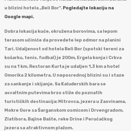
u blizini hotela „Beli Bor“.
Pogledajte lokaciju na
Google mapi.
Dobra lokacija kuće, okružena borovima, sa lepom
terasom učiniće da provedete lep odmor na planini
Tari. Udaljenost od hotela Beli Bor (spotski tereni za
košarku, tenis, fudbal) je 200m, Ergela konja i Crkva
su na 1 km. Restoran Kurta je udaljen 1,3 km a hotel
Omorika 2 kilometra. U neposrednoj blizini su i staze
za sankanje i skijanje. Sa Kaluđerskih bara se
asvaltnim putevima brzo stiže do poznatih
turističkih destinacija: Mitrovca, jezera u Zaovinama,
Mokre Gore sa Šarganskom osmicom i Drvengradom,
Zlatibora, Bajine Bašte, reke Drine i Perućačkog
jezera sa atraktivnom plažom.