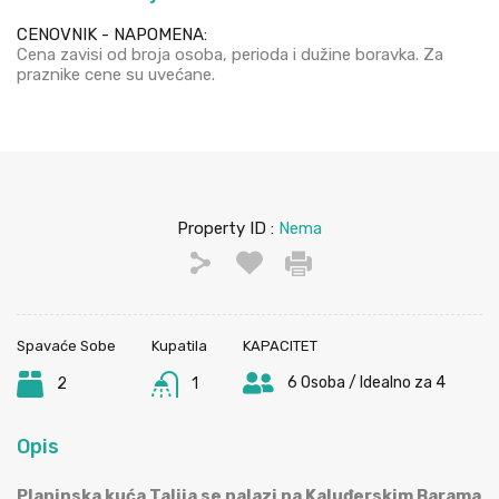
CENOVNIK - NAPOMENA:
Cena zavisi od broja osoba, perioda i dužine boravka. Za
praznike cene su uvećane.
Property ID :
Nema
Spavaće Sobe
Kupatila
KAPACITET
6 Osoba / Idealno za 4
2
1
Opis
Planinska kuća Talija se nalazi na Kaluđerskim Barama