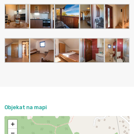
Objekat na mapi
+
−