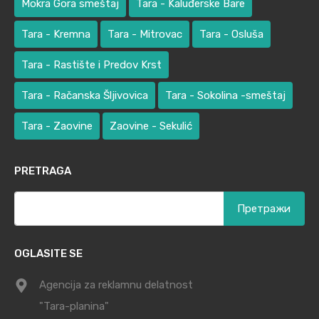
Mokra Gora smeštaj
Tara - Kaluđerske Bare
Tara - Kremna
Tara - Mitrovac
Tara - Osluša
Tara - Rastište i Predov Krst
Tara - Račanska Šljivovica
Tara - Sokolina -smeštaj
Tara - Zaovine
Zaovine - Sekulić
PRETRAGA
Претрага
за:
OGLASITE SE
Agencija za reklamnu delatnost
"Tara-planina"