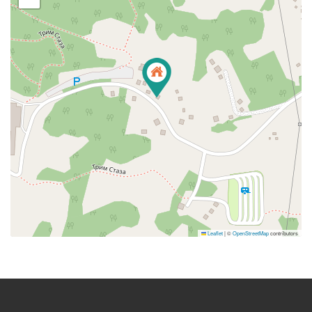
Leaflet
|
©
OpenStreetMap
contributors