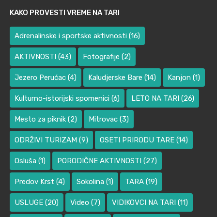
KAKO PROVESTI VREME NA TARI
Adrenalinske i sportske aktivnosti
(16)
AKTIVNOSTI
(43)
Fotografije
(2)
Jezero Perućac
(4)
Kaludjerske Bare
(14)
Kanjon
(1)
Kulturno-istorijski spomenici
(6)
LETO NA TARI
(26)
Mesto za piknik
(2)
Mitrovac
(3)
ODRŽIVI TURIZAM
(9)
OSETI PRIRODU TARE
(14)
Osluša
(1)
PORODIČNE AKTIVNOSTI
(27)
Predov Krst
(4)
Sokolina
(1)
TARA
(19)
USLUGE
(20)
Video
(7)
VIDIKOVCI NA TARI
(11)