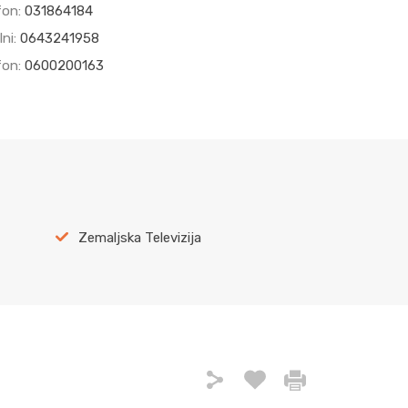
fon:
031864184
lni:
0643241958
fon:
0600200163
Zemaljska Televizija