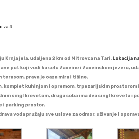
no za 4
u Krnja jela, udaljena 2 km od Mitrovca na Tari.
Lokacija n
rane put koji vodi ka selu Zaovine i Zaovinskom jezeru, u
erasom, prava je oaza mira i tišine.
, komplet kuhinjom i opremom, trpezarijskim prostorom i
dnim singl krevetom, druga soba ima dva singl kreveta i p
 i parking prostor.
zdrava voda pružaju sve uslove za odmor, uživanje i oporav