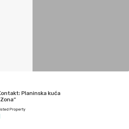
Kontakt: Planinska kuća
„Zona“
isted Property
1