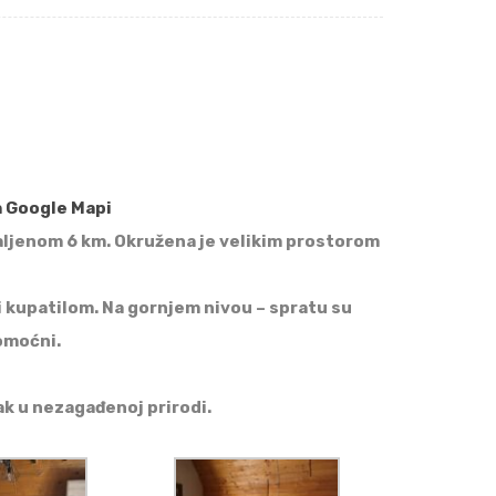
a Google Mapi
daljenom 6 km. Okružena je velikim prostorom
 kupatilom. Na gornjem nivou – spratu su
omoćni.
ak u nezagađenoj prirodi.