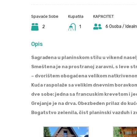
Spavaće Sobe
Kupatila
KAPACITET
6 Osoba / Ideal
2
1
Opis
Sagrađena u planinskom stilu u vikend naselj
Smeštena je na prostranoj zaravni, s leve st
– dvorištem obogaćena velikom natkrivenom t
Kuća raspolaže sa velikim dnevnim boravkom
dve sobe: jedna sa francuskim krevetom i je
Grejanje je na drva. Obezbeđen prilaz do kuće
Bogatstvo zelenila, čist planinski vazduh i 