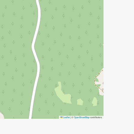
Leaflet
|
©
OpenStreetMap
contributors