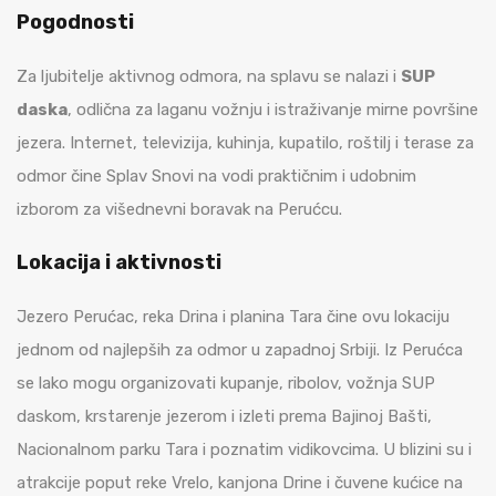
Pogodnosti
Za ljubitelje aktivnog odmora, na splavu se nalazi i
SUP
daska
, odlična za laganu vožnju i istraživanje mirne površine
jezera. Internet, televizija, kuhinja, kupatilo, roštilj i terase za
odmor čine Splav Snovi na vodi praktičnim i udobnim
izborom za višednevni boravak na Perućcu.
Lokacija i aktivnosti
Jezero Perućac, reka Drina i planina Tara čine ovu lokaciju
jednom od najlepših za odmor u zapadnoj Srbiji. Iz Perućca
se lako mogu organizovati kupanje, ribolov, vožnja SUP
daskom, krstarenje jezerom i izleti prema Bajinoj Bašti,
Nacionalnom parku Tara i poznatim vidikovcima. U blizini su i
atrakcije poput reke Vrelo, kanjona Drine i čuvene kućice na