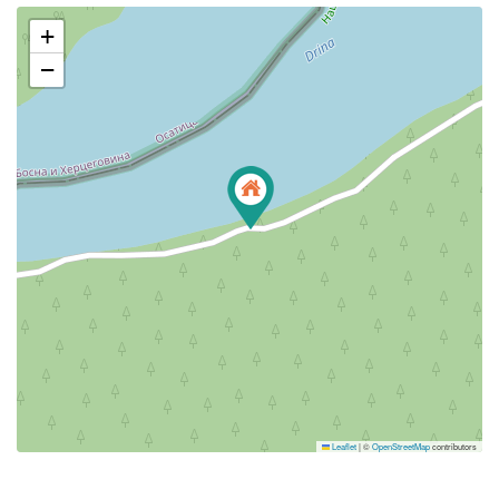
+
−
Leaflet
|
©
OpenStreetMap
contributors