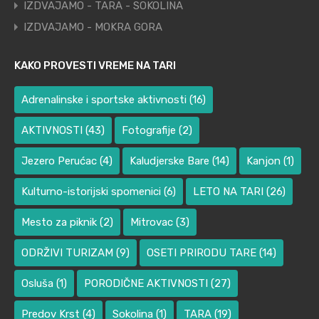
IZDVAJAMO - TARA - SOKOLINA
IZDVAJAMO - MOKRA GORA
KAKO PROVESTI VREME NA TARI
Adrenalinske i sportske aktivnosti
(16)
AKTIVNOSTI
(43)
Fotografije
(2)
Jezero Perućac
(4)
Kaludjerske Bare
(14)
Kanjon
(1)
Kulturno-istorijski spomenici
(6)
LETO NA TARI
(26)
Mesto za piknik
(2)
Mitrovac
(3)
ODRŽIVI TURIZAM
(9)
OSETI PRIRODU TARE
(14)
Osluša
(1)
PORODIČNE AKTIVNOSTI
(27)
Predov Krst
(4)
Sokolina
(1)
TARA
(19)