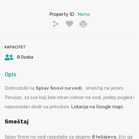
Property ID :
Nema
KAPACITET
8 Osoba
Opis
Dobrodošli na
Splav Snovi na vodi
, smeštaj na jezeru
Perućac, za sve koji žele miran odmor na vodi, prelep pogled i
neposredan dodir sa prirodom.
Lokacija na Google mapi.
Smeštaj
Splav Snovi na vodi raspolaže sa ukupno
8 ležajeva
, što ga