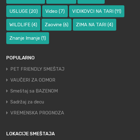
USLUGE
(20)
Video
(7)
VIDIKOVCI NA TARI
(11)
WILDLIFE
(4)
Zaovine
(6)
ZIMA NA TARI
(4)
Znanje Imanje
(1)
POPULARNO
PET FRIENDLY SMEŠTAJ
VAUČERI ZA ODMOR
Smeštaj sa BAZENOM
Sadržaj za decu
VREMENSKA PROGNOZA
LOKACIJE SMEŠTAJA