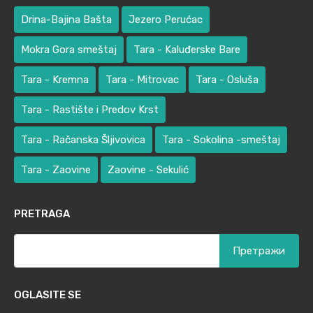
Drina-Bajina Bašta
Jezero Perućac
Mokra Gora smeštaj
Tara - Kaluđerske Bare
Tara - Kremna
Tara - Mitrovac
Tara - Osluša
Tara - Rastište i Predov Krst
Tara - Račanska Šljivovica
Tara - Sokolina -smeštaj
Tara - Zaovine
Zaovine - Sekulić
PRETRAGA
Претрага
за:
OGLASITE SE