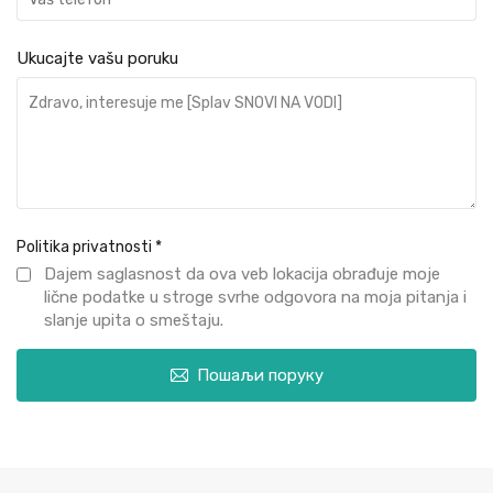
Ukucajte vašu poruku
Politika privatnosti
*
Dajem saglasnost da ova veb lokacija obrađuje moje
lične podatke u stroge svrhe odgovora na moja pitanja i
slanje upita o smeštaju.
Пошаљи поруку