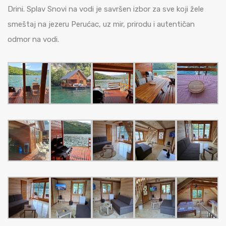
Drini. Splav Snovi na vodi je savršen izbor za sve koji žele
smeštaj na jezeru Perućac, uz mir, prirodu i autentičan
odmor na vodi.