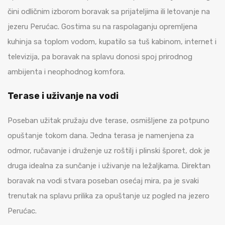
čini odličnim izborom boravak sa prijateljima ili letovanje na
jezeru Perućac. Gostima su na raspolaganju opremljena
kuhinja sa toplom vodom, kupatilo sa tuš kabinom, internet i
televizija, pa boravak na splavu donosi spoj prirodnog
ambijenta i neophodnog komfora.
Terase i uživanje na vodi
Poseban užitak pružaju dve terase, osmišljene za potpuno
opuštanje tokom dana. Jedna terasa je namenjena za
odmor, ručavanje i druženje uz roštilj i plinski šporet, dok je
druga idealna za sunčanje i uživanje na ležaljkama. Direktan
boravak na vodi stvara poseban osećaj mira, pa je svaki
trenutak na splavu prilika za opuštanje uz pogled na jezero
Perućac.