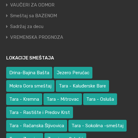
VAUČERI ZA ODMOR
Smeštaj sa BAZENOM
Sadržaj za decu
VREMENSKA PROGNOZA
LOKACIJE SMEŠTAJA
Drina-Bajina Bašta
Jezero Perućac
Mokra Gora smeštaj
Tara - Kaluđerske Bare
Tara - Kremna
Tara - Mitrovac
Tara - Osluša
Tara - Rastište i Predov Krst
Tara - Račanska Šljivovica
Tara - Sokolina -smeštaj