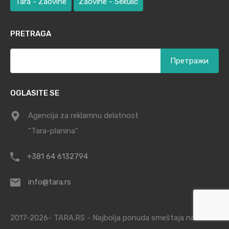
Tara - Zaovine
Zaovine - Sekulić
PRETRAGA
Претрага
за:
OGLASITE SE
Agencija za reklamnu delatnost
"Tara-planina"
+381 64 6132794
info@tara.rs
2017-2026- TARA.RS - Najbolja ponuda smeštaja na