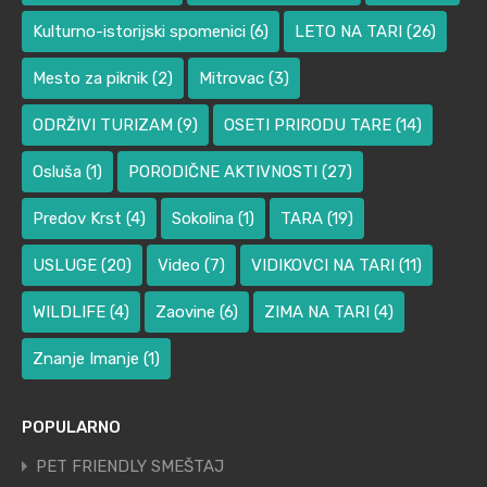
Kulturno-istorijski spomenici
(6)
LETO NA TARI
(26)
Mesto za piknik
(2)
Mitrovac
(3)
ODRŽIVI TURIZAM
(9)
OSETI PRIRODU TARE
(14)
Osluša
(1)
PORODIČNE AKTIVNOSTI
(27)
Predov Krst
(4)
Sokolina
(1)
TARA
(19)
USLUGE
(20)
Video
(7)
VIDIKOVCI NA TARI
(11)
WILDLIFE
(4)
Zaovine
(6)
ZIMA NA TARI
(4)
Znanje Imanje
(1)
POPULARNO
PET FRIENDLY SMEŠTAJ