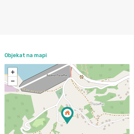
Objekat na mapi
+
−