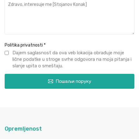
Politika privatnosti
*
Dajem saglasnost da ova veb lokacija obrađuje moje
lične podatke u stroge svrhe odgovora na moja pitanja i
slanje upita o smeštaju.
Пошаљи поруку
Opremljenost