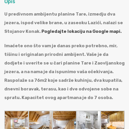
Opis
U predivnom ambijentu planine Tare, izmedju dva
jezera, ispod velike brane, u zaseoku Lazići, nalazi se
Stojanov Konak.
Pogledajte lokaciju na Google mapi.
Imaćete ono što vam je danas preko potrebno, mir,
tišinu i originalan prirodni ambijent. Vaše je da
dodjete i uverite se u čari planine Tare i Zaovljanskog
jezera, a na nama je da ispunimo vaša očekivanja.
Raspolaže sa 76m2 koje sadrže kuhinju, dva kupatila,
dnevni boravak, terasu, kao i dve odvojene sobe na
spratu. Kapacitet ovog apartmana je do 7 osoba.