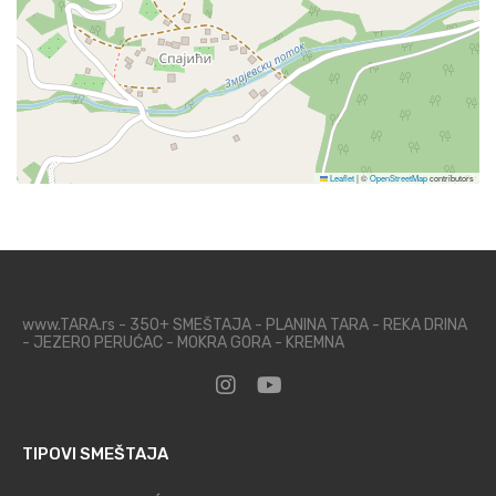
Leaflet
|
©
OpenStreetMap
contributors
www.TARA.rs - 350+ SMEŠTAJA - PLANINA TARA - REKA DRINA
- JEZERO PERUĆAC - MOKRA GORA - KREMNA
TIPOVI SMEŠTAJA