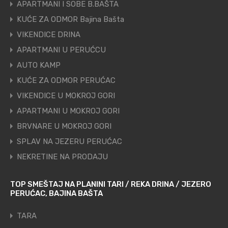
APARTMANI I SOBE B.BAŠTA
KUĆE ZA ODMOR Bajina Bašta
VIKENDICE DRINA
APARTMANI U PERUĆCU
AUTO KAMP
KUĆE ZA ODMOR PERUĆAC
VIKENDICE U MOKROJ GORI
APARTMANI U MOKROJ GORI
BRVNARE U MOKROJ GORI
SPLAV NA JEZERU PERUĆAC
NEKRETINE NA PRODAJU
TOP SMEŠTAJ NA PLANINI TARI / REKA DRINA / JEZERO
PERUĆAC, BAJINA BAŠTA
TARA