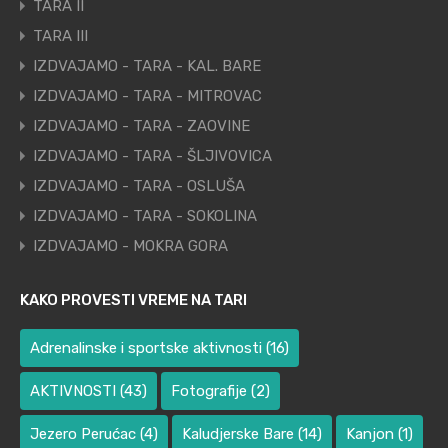
TARA II
TARA III
IZDVAJAMO - TARA - KAL. BARE
IZDVAJAMO - TARA - MITROVAC
IZDVAJAMO - TARA - ZAOVINE
IZDVAJAMO - TARA - ŠLJIVOVICA
IZDVAJAMO - TARA - OSLUŠA
IZDVAJAMO - TARA - SOKOLINA
IZDVAJAMO - MOKRA GORA
KAKO PROVESTI VREME NA TARI
Adrenalinske i sportske aktivnosti
(16)
AKTIVNOSTI
(43)
Fotografije
(2)
Jezero Perućac
(4)
Kaludjerske Bare
(14)
Kanjon
(1)