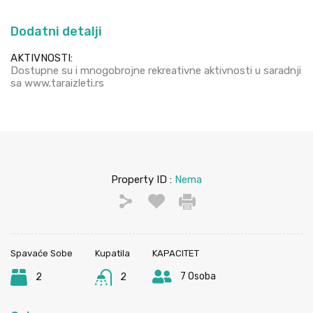
Dodatni detalji
AKTIVNOSTI:
Dostupne su i mnogobrojne rekreativne aktivnosti u saradnji
sa www.taraizleti.rs
Property ID :
Nema
Spavaće Sobe
Kupatila
KAPACITET
7 Osoba
2
2