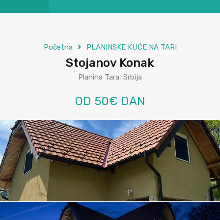
Početna
PLANINSKE KUĆE NA TARI
Stojanov Konak
Planina Tara, Srbija
OD 50€ DAN