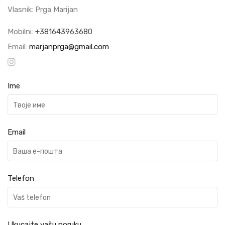
Vlasnik: Prga Marijan
Mobilni:
+381643963680
Email:
marjanprga@gmail.com
Ime
Email
Telefon
Ukucajte vašu poruku