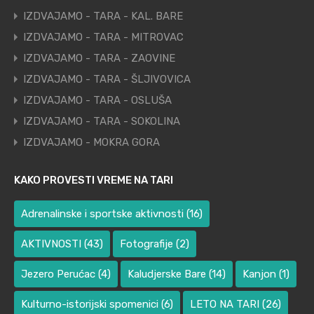
IZDVAJAMO - TARA - KAL. BARE
IZDVAJAMO - TARA - MITROVAC
IZDVAJAMO - TARA - ZAOVINE
IZDVAJAMO - TARA - ŠLJIVOVICA
IZDVAJAMO - TARA - OSLUŠA
IZDVAJAMO - TARA - SOKOLINA
IZDVAJAMO - MOKRA GORA
KAKO PROVESTI VREME NA TARI
Adrenalinske i sportske aktivnosti
(16)
AKTIVNOSTI
(43)
Fotografije
(2)
Jezero Perućac
(4)
Kaludjerske Bare
(14)
Kanjon
(1)
Kulturno-istorijski spomenici
(6)
LETO NA TARI
(26)