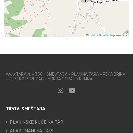
Leaflet
|
©
OpenStreetMap
contributors
www.TARA.rs - 350+ SMEŠTAJA - PLANINA TARA - REKA DRINA
- JEZERO PERUĆAC - MOKRA GORA - KREMNA
TIPOVI SMEŠTAJA
PLANINSKE KUĆE NA TARI
APARTMANI NA TARI