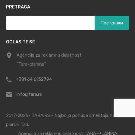
PRETRAGA
Претрага
за:
OGLASITE SE
Agencija za reklamnu delatnost
"Tara-planina"
+381 64 6132794
info@tara.rs
2017-2026- TARA.RS - Najbolja ponuda smeštaja na
planini Tari.
Agencija za reklamnu delatnost
TARA-PLANINA