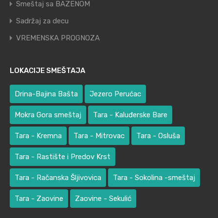
Smeštaj sa BAZENOM
Sadržaj za decu
VREMENSKA PROGNOZA
LOKACIJE SMEŠTAJA
Drina-Bajina Bašta
Jezero Perućac
Mokra Gora smeštaj
Tara - Kaluđerske Bare
Tara - Kremna
Tara - Mitrovac
Tara - Osluša
Tara - Rastište i Predov Krst
Tara - Račanska Šljivovica
Tara - Sokolina -smeštaj
Tara - Zaovine
Zaovine - Sekulić