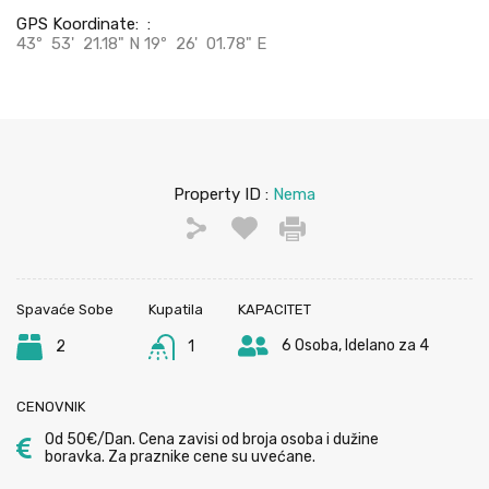
GPS Koordinate: :
43º 53' 21.18" N 19º 26' 01.78" E
Property ID :
Nema
Spavaće Sobe
Kupatila
KAPACITET
6 Osoba, Idelano za 4
2
1
CENOVNIK
Od 50€/Dan. Cena zavisi od broja osoba i dužine
boravka. Za praznike cene su uvećane.