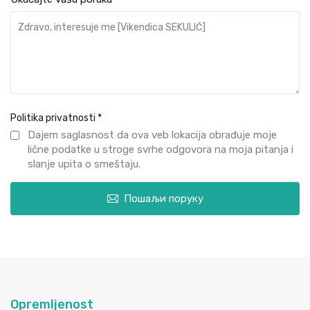
Politika privatnosti
*
Dajem saglasnost da ova veb lokacija obrađuje moje
lične podatke u stroge svrhe odgovora na moja pitanja i
slanje upita o smeštaju.
Пошаљи поруку
Opremljenost