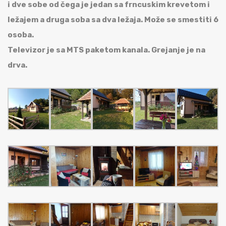
i dve sobe od čega je jedan sa frncuskim krevetom i
ležajem a druga soba sa dva ležaja. Može se smestiti 6
osoba.
Televizor je sa MTS paketom kanala. Grejanje je na
drva.