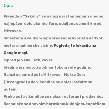
Opis
Vikendica “Sekulić” se nalazi na istoimenom i ujedno
najlepšem delu planine Tare, udaljena samo 5 km od
Mitrovca.
Smeštena u velikom lepo sređenom dvorištu na 1250
metara nadmorske visine.
Pogledajte lokaciju na
Google mapi.
Ispred je veliki letnjkovac.
Idealno je mesto za odmor tokom cele godine.
Nalazi se pored puta Mitrovac – Mokra Gora
(Drvengrad) a do vikendice se dolazi asfaltnim
putem.
Preko puta vikendice se nalazi restoran i prodavnica.
Raspolaže sa dnevnim boravkom,kuhinjom, kupatilom