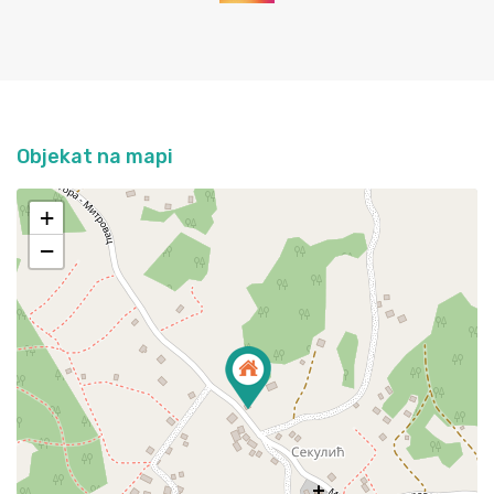
Objekat na mapi
+
−