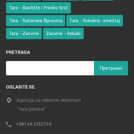
Tara - Rastište i Predov Krst
Tara - Račanska Šljivovica
Tara - Sokolina -smeštaj
Tara - Zaovine
Zaovine - Sekulić
PRETRAGA
Претрага
за:
OGLASITE SE
Agencija za reklamnu delatnost
"Tara-planina"
+381 64 6132794