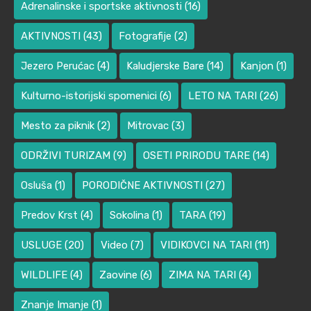
Adrenalinske i sportske aktivnosti
(16)
AKTIVNOSTI
(43)
Fotografije
(2)
Jezero Perućac
(4)
Kaludjerske Bare
(14)
Kanjon
(1)
Kulturno-istorijski spomenici
(6)
LETO NA TARI
(26)
Mesto za piknik
(2)
Mitrovac
(3)
ODRŽIVI TURIZAM
(9)
OSETI PRIRODU TARE
(14)
Osluša
(1)
PORODIČNE AKTIVNOSTI
(27)
Predov Krst
(4)
Sokolina
(1)
TARA
(19)
USLUGE
(20)
Video
(7)
VIDIKOVCI NA TARI
(11)
WILDLIFE
(4)
Zaovine
(6)
ZIMA NA TARI
(4)
Znanje Imanje
(1)