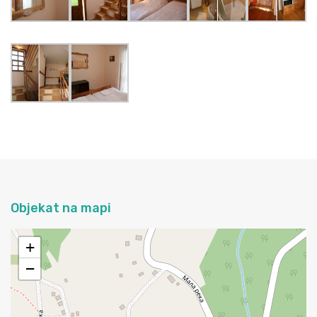
Objekat na mapi
+
−