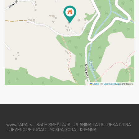
Leaflet
|
©
OpenStreetMap
contributors
www.TARA.rs - 350+ SMEŠTAJA - PLANINA TARA - REKA DRINA
- JEZERO PERUĆAC - MOKRA GORA - KREMNA