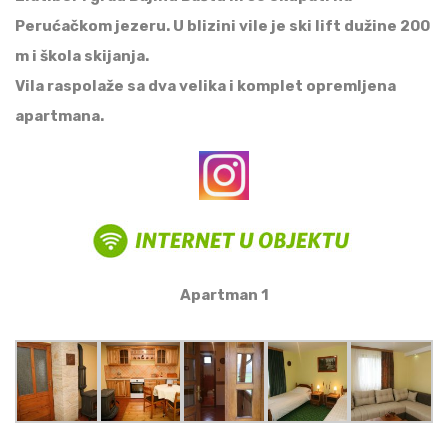
Perućačkom jezeru. U blizini vile je ski lift dužine 200
m i škola skijanja.
Vila raspolaže sa dva velika i komplet opremljena
apartmana.
Apartman 1