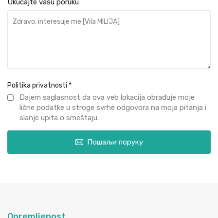
Ukucajte vašu poruku
Politika privatnosti
*
Dajem saglasnost da ova veb lokacija obrađuje moje
lične podatke u stroge svrhe odgovora na moja pitanja i
slanje upita o smeštaju.
Пошаљи поруку
Opremljenost