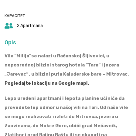
KAPACITET
2 Apartmana
Opis
Vila “Milija”se nalazi u Račanskoj Šljivovici, u
neposrednoj blizini starog hotela “Tara“ i jezera
„Jarevac“ , u blizini puta Kaluđerske bare – Mitrovac.
Pogledajte lokaciju na Google mapi.
Lepo uređeni apartmani i lepota planine učiniće da
provedete lep odmor u našoj vili na Tari. Od naše vile
se mogu realizovati i izleti do Mitrovca, jezera u
Zaovinama, do Mokre Gore, obići grad Mećavnik,
Zlatibor i grad Bajinu Baštu ili se okupati na