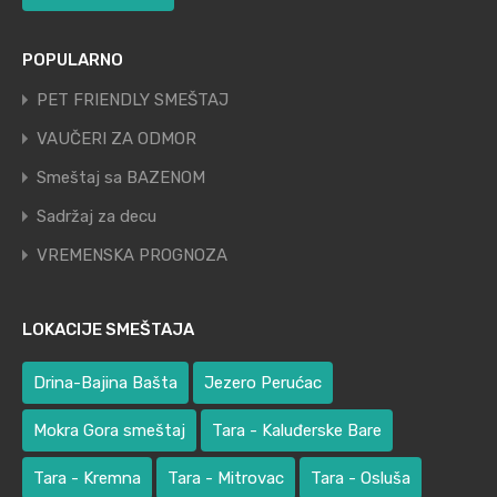
POPULARNO
PET FRIENDLY SMEŠTAJ
VAUČERI ZA ODMOR
Smeštaj sa BAZENOM
Sadržaj za decu
VREMENSKA PROGNOZA
LOKACIJE SMEŠTAJA
Drina-Bajina Bašta
Jezero Perućac
Mokra Gora smeštaj
Tara - Kaluđerske Bare
Tara - Kremna
Tara - Mitrovac
Tara - Osluša