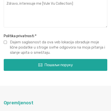
Politika privatnosti
*
Dajem saglasnost da ova veb lokacija obrađuje moje
lične podatke u stroge svrhe odgovora na moja pitanja i
slanje upita o smeštaju.
Пошаљи поруку
Opremljenost