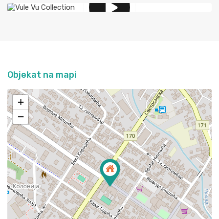
Objekat na mapi
+
−