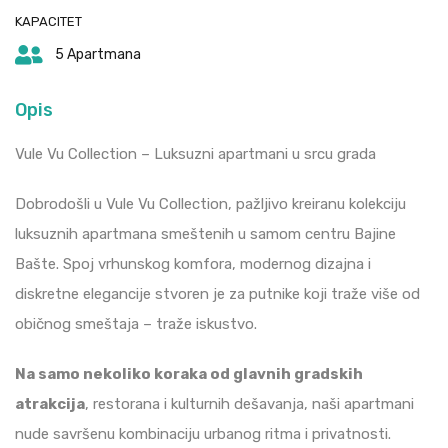
KAPACITET
5 Apartmana
Opis
Vule Vu Collection – Luksuzni apartmani u srcu grada
Dobrodošli u Vule Vu Collection, pažljivo kreiranu kolekciju
luksuznih apartmana smeštenih u samom centru Bajine
Bašte. Spoj vrhunskog komfora, modernog dizajna i
diskretne elegancije stvoren je za putnike koji traže više od
običnog smeštaja – traže iskustvo.
Na samo nekoliko koraka od glavnih gradskih
atrakcija
, restorana i kulturnih dešavanja, naši apartmani
nude savršenu kombinaciju urbanog ritma i privatnosti.