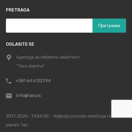
PRETRAGA
Претрага
за:
OGLASITE SE
Agencija za reklamnu delatnost
"Tara-planina"
+381 64 6132794
info@tara.rs
2017-2026- TARA.RS - Najbolja ponuda smeštaja na
planini Tari.