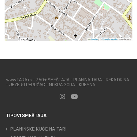
Leaflet
|
©
OpenStreetMap
contributors
www.TARA.rs - 350+ SMEŠTAJA - PLANINA TARA - REKA DRINA
- JEZERO PERUĆAC - MOKRA GORA - KREMNA
TIPOVI SMEŠTAJA
PLANINSKE KUĆE NA TARI