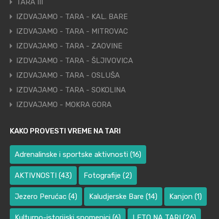
TARA III
IZDVAJAMO - TARA - KAL. BARE
IZDVAJAMO - TARA - MITROVAC
IZDVAJAMO - TARA - ZAOVINE
IZDVAJAMO - TARA - ŠLJIVOVICA
IZDVAJAMO - TARA - OSLUŠA
IZDVAJAMO - TARA - SOKOLINA
IZDVAJAMO - MOKRA GORA
KAKO PROVESTI VREME NA TARI
Adrenalinske i sportske aktivnosti
(16)
AKTIVNOSTI
(43)
Fotografije
(2)
Jezero Perućac
(4)
Kaludjerske Bare
(14)
Kanjon
(1)
Kulturno-istorijski spomenici
(6)
LETO NA TARI
(26)