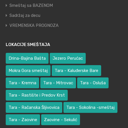
Smeštaj sa BAZENOM
Sadržaj za decu
VREMENSKA PROGNOZA
LOKACIJE SMEŠTAJA
Drina-Bajina Bašta
Jezero Perućac
Mokra Gora smeštaj
Tara - Kaluđerske Bare
Tara - Kremna
Tara - Mitrovac
Tara - Osluša
Tara - Rastište i Predov Krst
Tara - Račanska Šljivovica
Tara - Sokolina -smeštaj
Tara - Zaovine
Zaovine - Sekulić