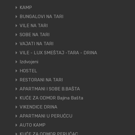
KAMP
BUNGALOVI NA TARI
VILE NA TARI
SOBE NA TARI
VAJATI NA TARI
VILE - LUX SMEŠTAJ -TARA - DRINA
Izdvojeni
HOSTEL
RESTORANI NA TARI
APARTMANI I SOBE B.BAŠTA
KUĆE ZA ODMOR Bajina Bašta
VIKENDICE DRINA
APARTMANI U PERUĆCU
AUTO KAMP
KUĆE ZA ODMOR PERUĆAC