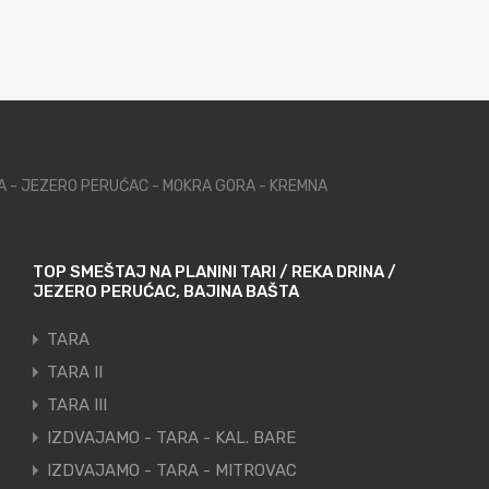
NA - JEZERO PERUĆAC - MOKRA GORA - KREMNA
TOP SMEŠTAJ NA PLANINI TARI / REKA DRINA /
JEZERO PERUĆAC, BAJINA BAŠTA
TARA
TARA II
TARA III
IZDVAJAMO - TARA - KAL. BARE
IZDVAJAMO - TARA - MITROVAC