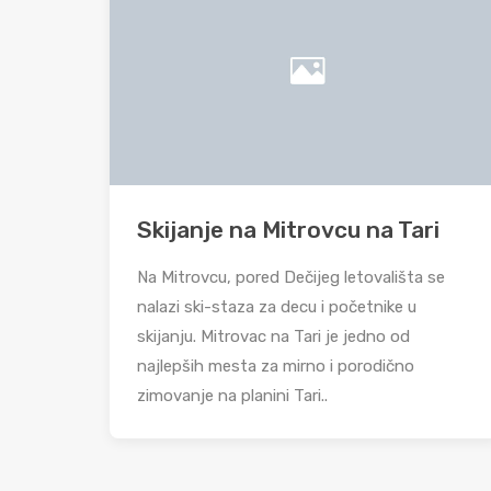
Skijanje na Mitrovcu na Tari
Na Mitrovcu, pored Dečijeg letovališta se
nalazi ski-staza za decu i početnike u
skijanju. Mitrovac na Tari je jedno od
najlepših mesta za mirno i porodično
zimovanje na planini Tari..