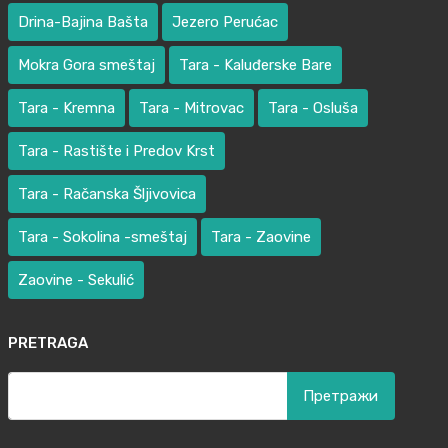
Drina-Bajina Bašta
Jezero Perućac
Mokra Gora smeštaj
Tara - Kaluđerske Bare
Tara - Kremna
Tara - Mitrovac
Tara - Osluša
Tara - Rastište i Predov Krst
Tara - Račanska Šljivovica
Tara - Sokolina -smeštaj
Tara - Zaovine
Zaovine - Sekulić
PRETRAGA
Претрага
за: