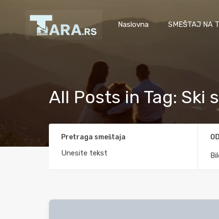
Naslovna
SMEŠTAJ NA T
All Posts in Tag: Ski 
Pretraga smeštaja
OD
Bi