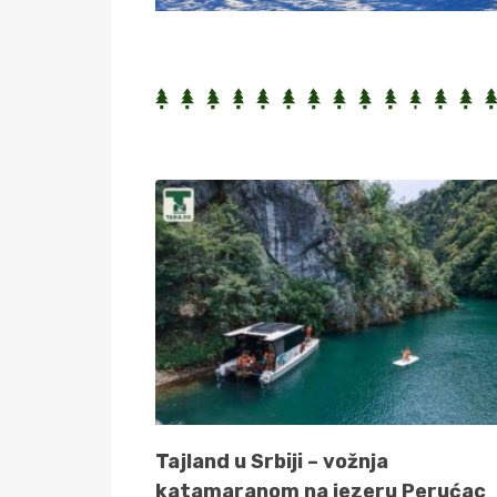
Tajland u Srbiji – vožnja
katamaranom na jezeru Perućac