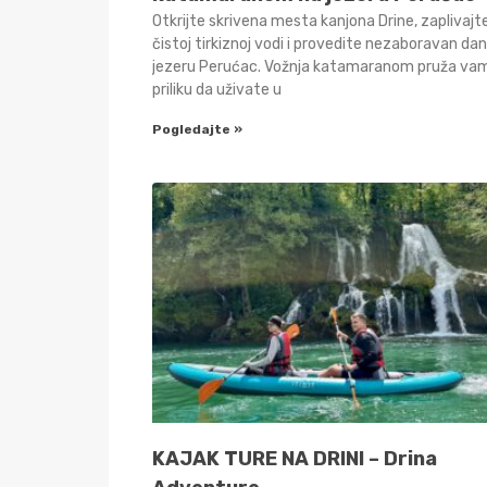
Otkrijte skrivena mesta kanjona Drine, zaplivajt
čistoj tirkiznoj vodi i provedite nezaboravan da
jezeru Perućac. Vožnja katamaranom pruža va
priliku da uživate u
Pogledajte »
KAJAK TURE NA DRINI – Drina