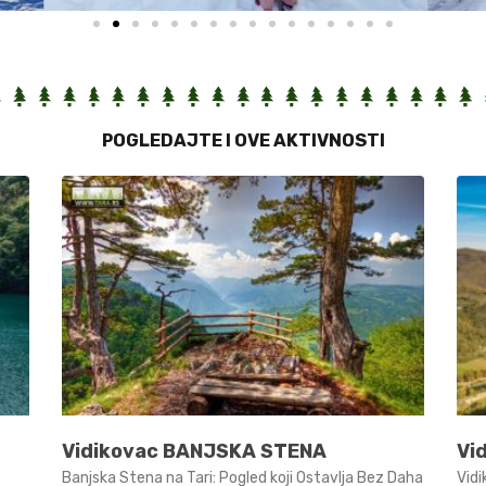
POGLEDAJTE I OVE AKTIVNOSTI
Vidikovac BANJSKA STENA
Vi
Banjska Stena na Tari: Pogled koji Ostavlja Bez Daha
Vid