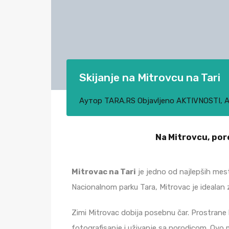
Skijanje na Mitrovcu na Tari
Аутор
TARA.RS
Objavljeno
AKTIVNOSTI
,
A
Na Mitrovcu, pore
Mitrovac na Tari
je jedno od najlepših mes
Nacionalnom parku Tara, Mitrovac je idealan z
Zimi Mitrovac dobija posebnu čar. Prostrane 
fotografisanje i uživanje sa porodicom. Ov