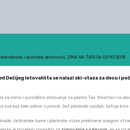
drenalinske i sportske aktivnosti
,
ZIMA NA TARI
On
01/10/2018
d Dečijeg letovališta se nalazi ski-staza za decu i poč
ta za mirno i porodično zimovanje na planini Tari. Smešten na ok
a sve koji žele odmor u prirodi, čist planinski vazduh, šetnje kro
livade, četinarske šume i planinske staze prekrivene snegom stva
o mesto je posebno pogodno za
zimovanje sa decom
, jer se na 