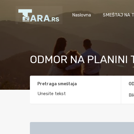
Naslovna
SMEŠTAJ NA T
ODMOR NA PLANINI 
Pretraga smeštaja
OD
Bi