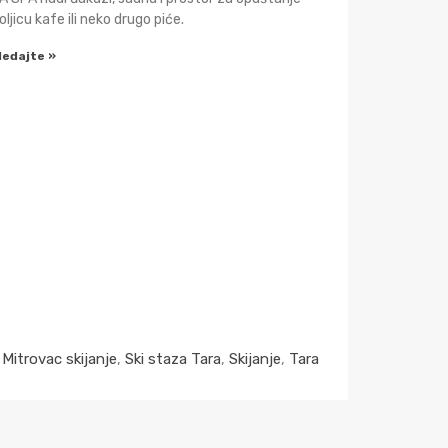
oljicu kafe ili neko drugo piće.
ledajte »
,
Mitrovac skijanje
,
Ski staza Tara
,
Skijanje
,
Tara