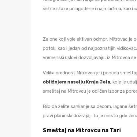
šetne staze prilagođene i najmlađima, kao i
s
Za one koji vole aktivan odmor, Mitrovac je od
potok, kao i jedan od najpoznatijih vidikovac
vremenski uslovi dozvoljavaju, iz Mitrovca se
Velika prednost Mitrovca je i ponuda smešta
obližnjem naselju Krnja Jela
, koje je ud
smeštaj na Mitrovcu je odličan izbor za porodi
Bilo da želite sankanje sa decom, lagane šet
pravi planinski doživljaj. To je mesto gde zi
Smeštaj na Mitrovcu na Tari