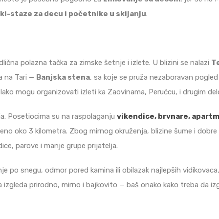
ki-staze za decu i početnike u skijanju
.
lična polazna tačka za zimske šetnje i izlete. U blizini se nalazi
Te
a na Tari —
Banjska stena
, sa koje se pruža nezaboravan pogled 
 lako mogu organizovati izleti ka Zaovinama, Perućcu, i drugim de
ja. Posetiocima su na raspolaganju
vikendice, brvnare, apartm
aljeno oko 3 kilometra. Zbog mirnog okruženja, blizine šume i dobr
ce, parove i manje grupe prijatelja.
nje po snegu, odmor pored kamina ili obilazak najlepših vidikovaca
ma izgleda prirodno, mirno i bajkovito — baš onako kako treba da iz