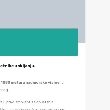
etnike u skijanju.
o
1080 metara nadmorske visine
, u
z sneg…
raju pravi ambijent za opuštanje,
Mitrovcu nalaze uređeni prostori za igru,