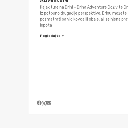
Adventure
Kajak ture na Drini – Drina Adventure Doživite Dr
iz potpuno drugačije perspektive. Drinu možete
posmatrati sa vidikovca ili obale, ali se njena pr
lepota
Pogledajte »