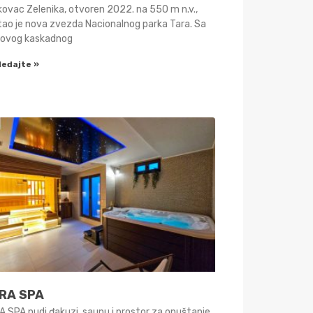
kovac Zelenika, otvoren 2022. na 550 m n.v.,
tao je nova zvezda Nacionalnog parka Tara. Sa
govog kaskadnog
ledajte »
RA SPA
 SPA nudi đakuzi, saunu i prostor za opuštanje