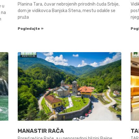
Planina Tara, čuvar nebrojenih prirodnih čuda Srbije,
Vidi
e u
dom je vidikovca Banjska Stena, mestu odakle se
pos
n na
pruža
nje
m
Pogledajte »
Pog
MANASTIR RAČA
TA
Pored rečice Rače, a u neposrednoj blizini Bajine
TARA