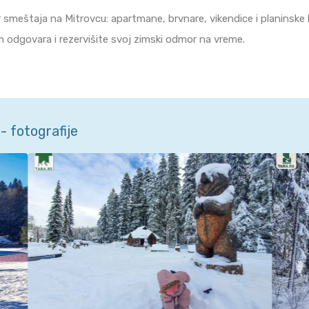
 smeštaja na Mitrovcu: apartmane, brvnare, vikendice i planinske k
m odgovara i rezervišite svoj zimski odmor na vreme.
- fotografije