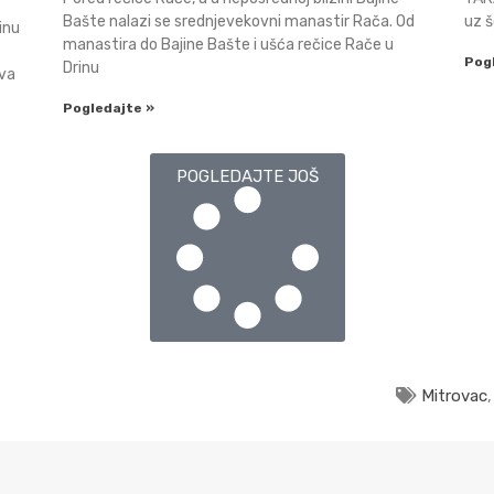
Bašte nalazi se srednjevekovni manastir Rača. Od
uz š
inu
manastira do Bajine Bašte i ušća rečice Rače u
Pog
Drinu
ava
Pogledajte »
POGLEDAJTE JOŠ
Mitrovac