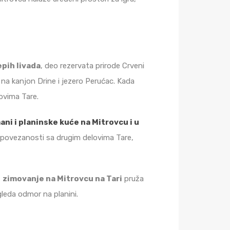
pih livada
, deo rezervata prirode Crveni
na kanjon Drine i jezero Perućac. Kada
lovima Tare.
ani i planinske kuće na Mitrovcu i u
e povezanosti sa drugim delovima Tare,
,
zimovanje na Mitrovcu na Tari
pruža
gleda odmor na planini.