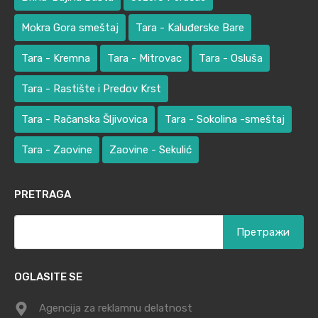
Mokra Gora smeštaj
Tara - Kaluđerske Bare
Tara - Kremna
Tara - Mitrovac
Tara - Osluša
Tara - Rastište i Predov Krst
Tara - Račanska Šljivovica
Tara - Sokolina -smeštaj
Tara - Zaovine
Zaovine - Sekulić
PRETRAGA
Претрага
за:
OGLASITE SE
Agencija za reklamnu delatnost