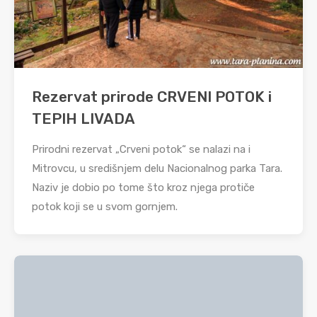
Rezervat prirode CRVENI POTOK i
TEPIH LIVADA
Prirodni rezervat „Crveni potok“ se nalazi na i
Mitrovcu, u središnjem delu Nacionalnog parka Tara.
Naziv je dobio po tome što kroz njega protiče
potok koji se u svom gornjem.