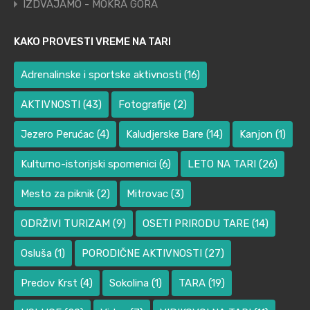
IZDVAJAMO - MOKRA GORA
KAKO PROVESTI VREME NA TARI
Adrenalinske i sportske aktivnosti
(16)
AKTIVNOSTI
(43)
Fotografije
(2)
Jezero Perućac
(4)
Kaludjerske Bare
(14)
Kanjon
(1)
Kulturno-istorijski spomenici
(6)
LETO NA TARI
(26)
Mesto za piknik
(2)
Mitrovac
(3)
ODRŽIVI TURIZAM
(9)
OSETI PRIRODU TARE
(14)
Osluša
(1)
PORODIČNE AKTIVNOSTI
(27)
Predov Krst
(4)
Sokolina
(1)
TARA
(19)