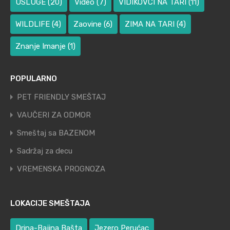
USLUGE
(20)
Video
(7)
VIDIKOVCI NA TARI
(11)
WILDLIFE
(4)
Zaovine
(6)
ZIMA NA TARI
(4)
Znanje Imanje
(1)
POPULARNO
PET FRIENDLY SMEŠTAJ
VAUČERI ZA ODMOR
Smeštaj sa BAZENOM
Sadržaj za decu
VREMENSKA PROGNOZA
LOKACIJE SMEŠTAJA
Drina-Bajina Bašta
Jezero Perućac