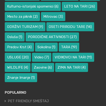
Kulturno-istorijski spomenici
(6)
LETO NA TARI
(26)
Mesto za piknik
(2)
Mitrovac
(3)
ODRŽIVI TURIZAM
(9)
OSETI PRIRODU TARE
(14)
Osluša
(1)
PORODIČNE AKTIVNOSTI
(27)
Predov Krst
(4)
Sokolina
(1)
TARA
(19)
USLUGE
(20)
Video
(7)
VIDIKOVCI NA TARI
(11)
WILDLIFE
(4)
Zaovine
(6)
ZIMA NA TARI
(4)
Znanje Imanje
(1)
POPULARNO
PET FRIENDLY SMEŠTAJ