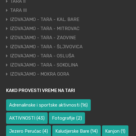
TARA II
TARA III
IZDVAJAMO - TARA - KAL. BARE
IZDVAJAMO - TARA - MITROVAC
IZDVAJAMO - TARA - ZAOVINE
IZDVAJAMO - TARA - ŠLJIVOVICA
IZDVAJAMO - TARA - OSLUŠA
IZDVAJAMO - TARA - SOKOLINA
IZDVAJAMO - MOKRA GORA
KAKO PROVESTI VREME NA TARI
Adrenalinske i sportske aktivnosti
(16)
AKTIVNOSTI
(43)
Fotografije
(2)
Jezero Perućac
(4)
Kaludjerske Bare
(14)
Kanjon
(1)