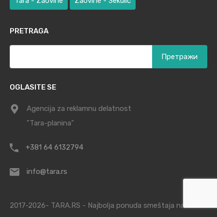
Tara - Zaovine
Zaovine - Sekulić
PRETRAGA
Претрага
за:
OGLASITE SE
Agencija za reklamnu delatnost
"Tara-planina"
+381 64 6132794
info@tara.rs
2017-2026- TARA.RS - Najbolja ponuda smeštaja na