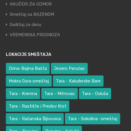
VAUČERI ZA ODMOR
Smeštaj sa BAZENOM
Sadržaj za decu
VREMENSKA PROGNOZA
LOKACIJE SMEŠTAJA
Drina-Bajina Bašta
Jezero Perućac
Mokra Gora smeštaj
Tara - Kaluđerske Bare
Tara - Kremna
Tara - Mitrovac
Tara - Osluša
Tara - Rastište i Predov Krst
Tara - Račanska Šljivovica
Tara - Sokolina -smeštaj