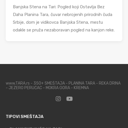
Banjska Stena na Tari: Pogled koji Ostavlja Bez
Daha Planina Tara, čuvar nebrojenih prirodnih čuda
Srbije, dom je vidikovca Banjska Stena, mestu
odakle se pruža nezaboravan pogled na kanjon reke.
www.TARA.rs - 350+ SMEŠTAJA - PLANINA TARA - REKA DRINA
- JEZERO PERUĆAC - MOKRA GORA - KREMNA
TIPOVI SMEŠTAJA