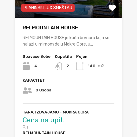
PLANINSKI LUX SMEŠTAJ
REI MOUNTAIN HOUSE
REI MOUNTAIN HOUSE je kuća brvnara koja se
nalazi u mirnom delu Mokre Gore, u…
Spavaće Sobe
Kupatila
Рејон
m2
4
140
2
KAPACITET
8 Osoba
TARA, IZDVAJAMO - MOKRA GORA
Cena na upit.
Од
REI MOUNTAIN HOUSE