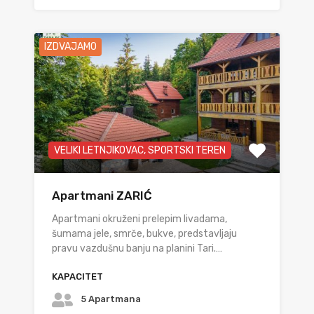
IZDVAJAMO
VELIKI LETNJIKOVAC, SPORTSKI TEREN
Apartmani ZARIĆ
Apartmani okruženi prelepim livadama,
šumama jele, smrče, bukve, predstavljaju
pravu vazdušnu banju na planini Tari.…
KAPACITET
5 Apartmana