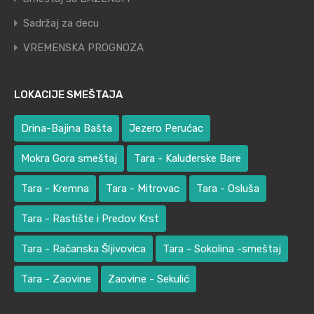
Sadržaj za decu
VREMENSKA PROGNOZA
LOKACIJE SMEŠTAJA
Drina-Bajina Bašta
Jezero Perućac
Mokra Gora smeštaj
Tara - Kaluđerske Bare
Tara - Kremna
Tara - Mitrovac
Tara - Osluša
Tara - Rastište i Predov Krst
Tara - Račanska Šljivovica
Tara - Sokolina -smeštaj
Tara - Zaovine
Zaovine - Sekulić