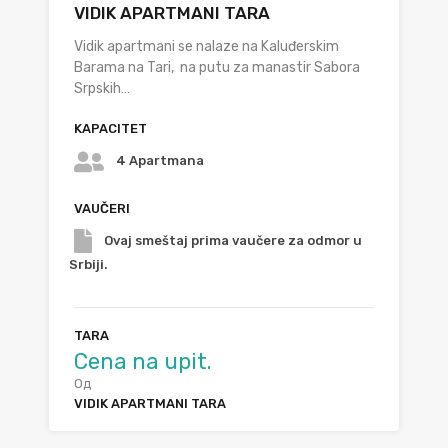
VIDIK APARTMANI TARA
Vidik apartmani se nalaze na Kaluđerskim
Barama na Tari, na putu za manastir Sabora
Srpskih…
KAPACITET
4 Apartmana
VAUČERI
Ovaj smeštaj prima vaučere za odmor u
Srbiji.
TARA
Cena na upit.
Од
VIDIK APARTMANI TARA