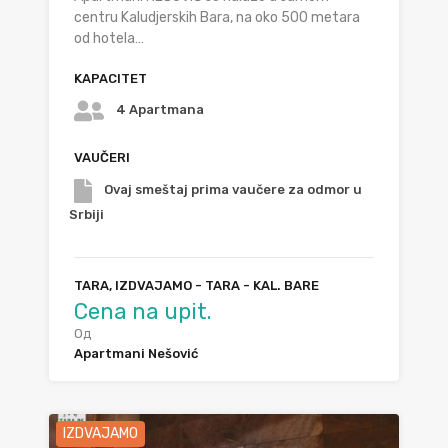
centru Kaludjerskih Bara, na oko 500 metara
od hotela…
KAPACITET
4 Apartmana
VAUČERI
Ovaj smeštaj prima vaučere za odmor u
Srbiji
TARA, IZDVAJAMO - TARA - KAL. BARE
Cena na upit.
Од
Apartmani Nešović
IZDVAJAMO