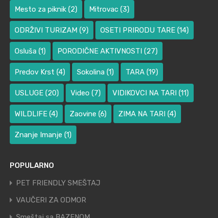
Mesto za piknik
(2)
Mitrovac
(3)
ODRŽIVI TURIZAM
(9)
OSETI PRIRODU TARE
(14)
Osluša
(1)
PORODIČNE AKTIVNOSTI
(27)
Predov Krst
(4)
Sokolina
(1)
TARA
(19)
USLUGE
(20)
Video
(7)
VIDIKOVCI NA TARI
(11)
WILDLIFE
(4)
Zaovine
(6)
ZIMA NA TARI
(4)
Znanje Imanje
(1)
POPULARNO
PET FRIENDLY SMEŠTAJ
VAUČERI ZA ODMOR
Smeštaj sa BAZENOM