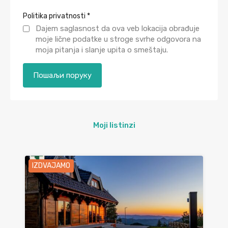
Politika privatnosti
*
Dajem saglasnost da ova veb lokacija obrađuje
moje lične podatke u stroge svrhe odgovora na
moja pitanja i slanje upita o smeštaju.
Moji listinzi
IZDVAJAMO