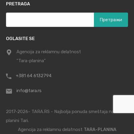
PRETRAGA
Претрага
за:
OGLASITE SE
Agencija za reklamnu delatnost
"Tara-planina"
+381 64 6132794
info@tara.rs
2017-2026- TARA.RS - Najbolja ponuda smeštaja na
planini Tari.
Agencija za reklamnu delatnost
TARA-PLANINA