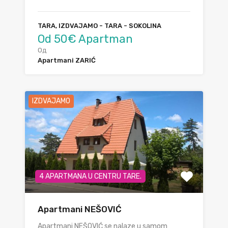
TARA, IZDVAJAMO - TARA - SOKOLINA
Od 50€ Apartman
Од
Apartmani ZARIĆ
IZDVAJAMO
4 APARTMANA U CENTRU TARE.
Apartmani NEŠOVIĆ
Apartmani NEŠOVIĆ se nalaze u samom