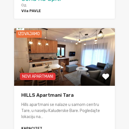
Од
Vila PAVLE
IZDVAJAMO
NOVI APARTMANI
HILLS Apartmani Tara
Hills apartmani se nalaze u samom centru
Tare, u naselju Kaluđerske Bare. Pogledajte
lokaciju na…
KAPACITET