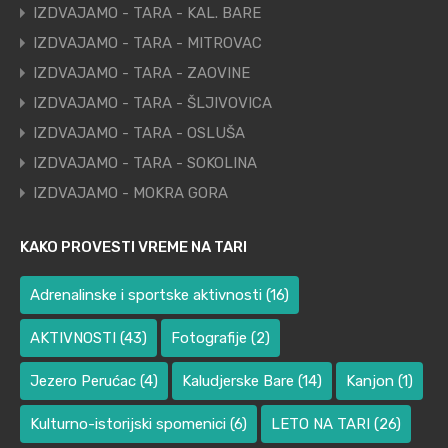
IZDVAJAMO - TARA - KAL. BARE
IZDVAJAMO - TARA - MITROVAC
IZDVAJAMO - TARA - ZAOVINE
IZDVAJAMO - TARA - ŠLJIVOVICA
IZDVAJAMO - TARA - OSLUŠA
IZDVAJAMO - TARA - SOKOLINA
IZDVAJAMO - MOKRA GORA
KAKO PROVESTI VREME NA TARI
Adrenalinske i sportske aktivnosti
(16)
AKTIVNOSTI
(43)
Fotografije
(2)
Jezero Perućac
(4)
Kaludjerske Bare
(14)
Kanjon
(1)
Kulturno-istorijski spomenici
(6)
LETO NA TARI
(26)