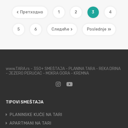
Претходно
1
2
3
4
5
6
Следеће
Poslednje
www.TARA.rs - 350+ SMEŠTAJA - PLANINA TARA - REKA DRINA
- JEZERO PERUĆAC - MOKRA GORA - KREMNA
TIPOVI SMEŠTAJA
PLANINSKE KUĆE NA TARI
APARTMANI NA TARI