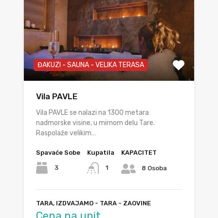
ĐAKUZI - SAUNA - VELIKA TERASA
Vila PAVLE
Vila PAVLE se nalazi na 1300 metara
nadmorske visine, u mirnom delu Tare.
Raspolaže velikim…
Spavaće Sobe
Kupatila
KAPACITET
3
1
8 Osoba
TARA, IZDVAJAMO - TARA - ZAOVINE
Cena na upit.