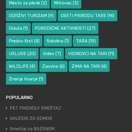
Mesto za piknik
(2)
Mitrovac
(3)
ODRŽIVI TURIZAM
(9)
OSETI PRIRODU TARE
(14)
Osluša
(1)
PORODIČNE AKTIVNOSTI
(27)
Predov Krst
(4)
Sokolina
(1)
TARA
(19)
USLUGE
(20)
Video
(7)
VIDIKOVCI NA TARI
(11)
WILDLIFE
(4)
Zaovine
(6)
ZIMA NA TARI
(4)
Znanje Imanje
(1)
POPULARNO
PET FRIENDLY SMEŠTAJ
VAUČERI ZA ODMOR
Smeštaj sa BAZENOM