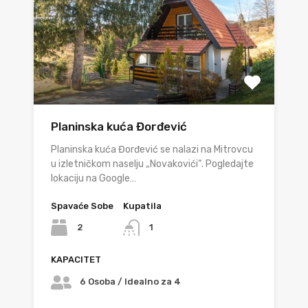
Planinska kuća Đorđević
Planinska kuća Đorđević se nalazi na Mitrovcu
u izletničkom naselju „Novakovići“. Pogledajte
lokaciju na Google…
Spavaće Sobe
Kupatila
2
1
KAPACITET
6 Osoba / Idealno za 4