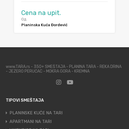
Cena na upit.
Од
Planinska Kuća Đorđević
www.TARA.rs - 350+ SMEŠTAJA - PLANINA TARA - REKA DRINA
- JEZERO PERUĆAC - MOKRA GORA - KREMNA
TIPOVI SMEŠTAJA
PLANINSKE KUĆE NA TARI
APARTMANI NA TARI