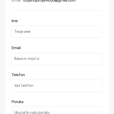
Email :
bojandjordjevicbb@gmail.com
Ime
Email
Telefon
Poruka