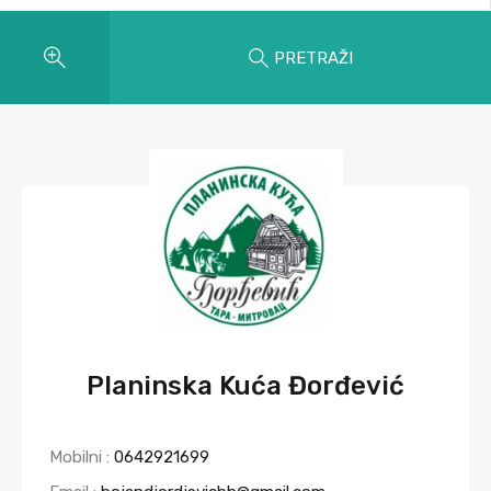
PRETRAŽI
Planinska Kuća Đorđević
Mobilni :
0642921699