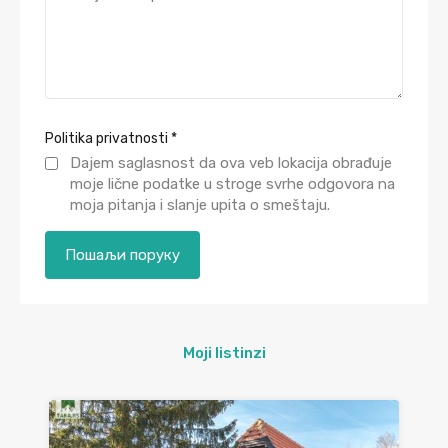
Politika privatnosti
*
Dajem saglasnost da ova veb lokacija obrađuje
moje lične podatke u stroge svrhe odgovora na
moja pitanja i slanje upita o smeštaju.
Moji listinzi