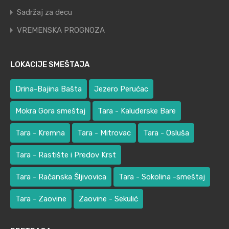
Sadržaj za decu
VREMENSKA PROGNOZA
LOKACIJE SMEŠTAJA
Drina-Bajina Bašta
Jezero Perućac
Mokra Gora smeštaj
Tara - Kaluđerske Bare
Tara - Kremna
Tara - Mitrovac
Tara - Osluša
Tara - Rastište i Predov Krst
Tara - Račanska Šljivovica
Tara - Sokolina -smeštaj
Tara - Zaovine
Zaovine - Sekulić