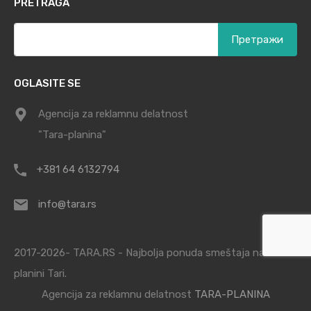
PRETRAGA
Претрага
за:
OGLASITE SE
Agencija za reklamnu delatnost
"Tara-planina"
+381 64 6132794
info@tara.rs
2017-2026- TARA.RS - Najbolja ponuda smeštaja na
planini Tari.
Agencija za reklamnu delatnost
TARA-PLANINA