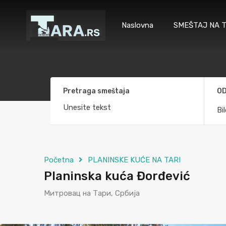
Naslovna
SMEŠTAJ NA T
Pretraga smeštaja
OD
Bi
Početna
PLANINSKE KUĆE NA TARI
Planinska kuća Đorđević
Митровац на Тари, Србија