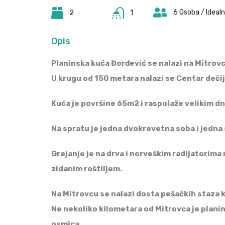
6 Osoba / Ideal
2
1
Opis
Planinska kuća Đorđević se nalazi na Mitrov
U krugu od 150 metara nalazi se Centar dečiji
Kuća je površine 65m2 i raspolaže velikim 
Na spratu je jedna dvokrevetna soba i jedna
Grejanje je na drva i norveškim radijatorima n
zidanim roštiljem.
Na Mitrovcu se nalazi dosta pešačkih staza k
Ne nekoliko kilometara od Mitrovca je plani
osmica.