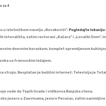
no za 4
cu u izletničkom naselju „Novakovići“.
Pogledajte lokaciju
h letovališta, zatim restorani „Kačara“ i „Lovački Dom“, I
dnevnim dnevnim boravkom, komplet opremljenom kuhinjom 
 soba sa francuskim ležajem.
a struju. Besplatan je bežični internet. Televizija je Tota
oje vode do Tepih livade i vidikovca Banjska stena.
nsko jezero u Zaovinama, jezero Perućac, zatim zanimljiv