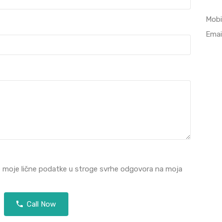
Mobi
Emai
e moje lične podatke u stroge svrhe odgovora na moja
Call Now