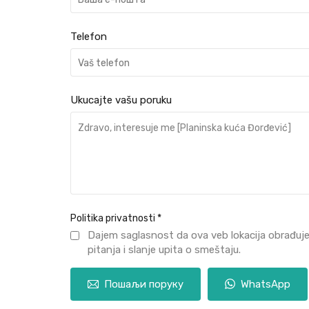
Telefon
Ukucajte vašu poruku
Politika privatnosti
*
Dajem saglasnost da ova veb lokacija obrađuj
pitanja i slanje upita o smeštaju.
Пошаљи поруку
WhatsApp