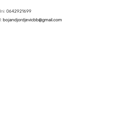
lni:
0642921699
l:
bojandjordjevicbb@gmail.com