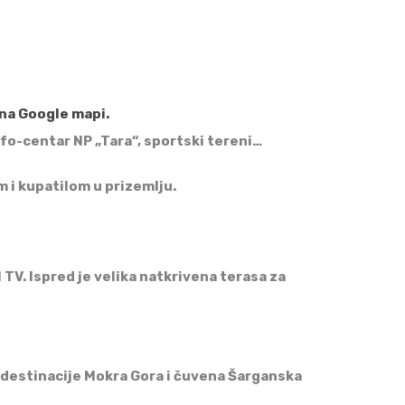
 na Google mapi.
nfo-centar NP „Tara“, sportski tereni…
i kupatilom u prizemlju.
l TV. Ispred je velika natkrivena terasa za
e destinacije Mokra Gora i čuvena Šarganska