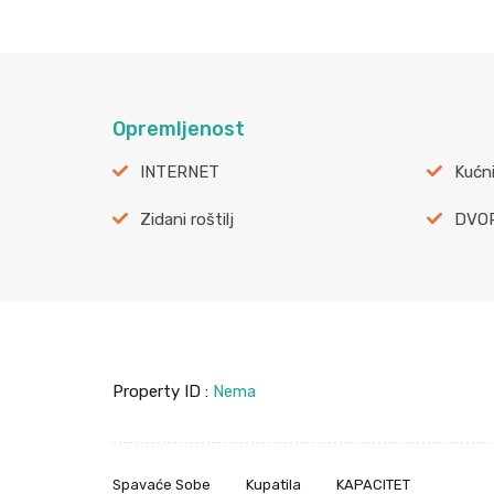
Opremljenost
INTERNET
Kućni
Zidani roštilj
DVO
Property ID :
Nema
Spavaće Sobe
Kupatila
KAPACITET