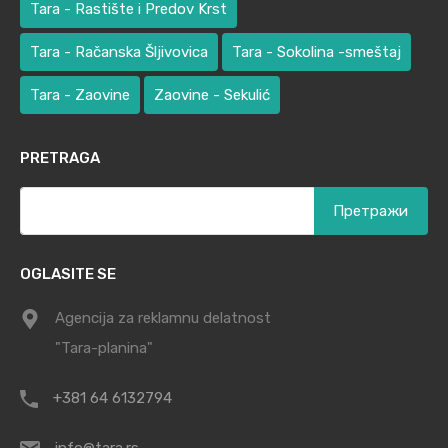
Tara - Rastište i Predov Krst
Tara - Račanska Šljivovica
Tara - Sokolina -smeštaj
Tara - Zaovine
Zaovine - Sekulić
PRETRAGA
Претрага
за:
OGLASITE SE
Agencija za reklamnu delatnost
"Tara-planina"
+381 64 6132794