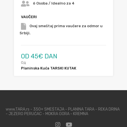
6 Osoba / Idealno za 4
VAUČERI
Ovaj smeštaj prima vaučere za odmor u
Srbiji.
OD 45€ DAN
Од
Planinska Kuća TARSKI KUTAK
www.TARA.rs - 350+ SMEŠTAJA - PLANINA TARA - REKA DRINA
- JEZERO PERUĆAC - MOKRA GORA - KREMNA