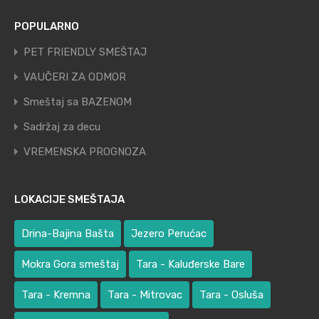
POPULARNO
PET FRIENDLY SMEŠTAJ
VAUČERI ZA ODMOR
Smeštaj sa BAZENOM
Sadržaj za decu
VREMENSKA PROGNOZA
LOKACIJE SMEŠTAJA
Drina-Bajina Bašta
Jezero Perućac
Mokra Gora smeštaj
Tara - Kaluđerske Bare
Tara - Kremna
Tara - Mitrovac
Tara - Osluša