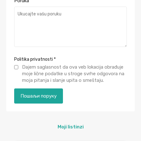
Poruka
Politika privatnosti
*
Dajem saglasnost da ova veb lokacija obrađuje
moje lične podatke u stroge svrhe odgovora na
moja pitanja i slanje upita o smeštaju.
Moji listinzi