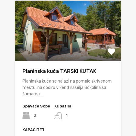
Planinska kuća TARSKI KUTAK
Planinska kuća se nalazi na pomalo skrivenom
mestu, na dodiru vikend naselja Sokolina sa
šumama…
Spavaće Sobe
Kupatila
2
1
KAPACITET