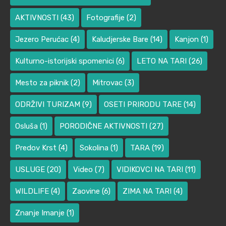
AKTIVNOSTI
(43)
Fotografije
(2)
Jezero Perućac
(4)
Kaludjerske Bare
(14)
Kanjon
(1)
Kulturno-istorijski spomenici
(6)
LETO NA TARI
(26)
Mesto za piknik
(2)
Mitrovac
(3)
ODRŽIVI TURIZAM
(9)
OSETI PRIRODU TARE
(14)
Osluša
(1)
PORODIČNE AKTIVNOSTI
(27)
Predov Krst
(4)
Sokolina
(1)
TARA
(19)
USLUGE
(20)
Video
(7)
VIDIKOVCI NA TARI
(11)
WILDLIFE
(4)
Zaovine
(6)
ZIMA NA TARI
(4)
Znanje Imanje
(1)