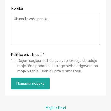
Poruka
Politika privatnosti
*
Dajem saglasnost da ova veb lokacija obrađuje
moje lične podatke u stroge svrhe odgovora na
moja pitanja i slanje upita o smeštaju.
Moji listinzi