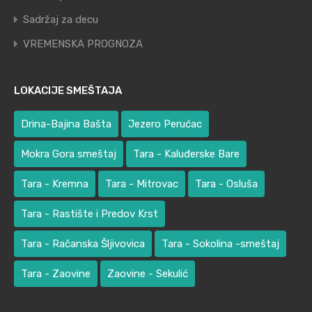
Sadržaj za decu
VREMENSKA PROGNOZA
LOKACIJE SMEŠTAJA
Drina-Bajina Bašta
Jezero Perućac
Mokra Gora smeštaj
Tara - Kaluđerske Bare
Tara - Kremna
Tara - Mitrovac
Tara - Osluša
Tara - Rastište i Predov Krst
Tara - Račanska Šljivovica
Tara - Sokolina -smeštaj
Tara - Zaovine
Zaovine - Sekulić