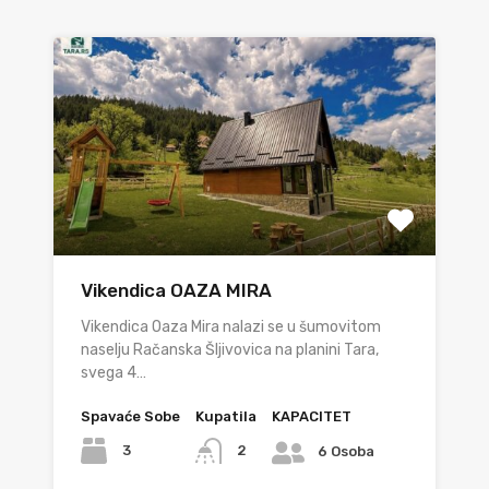
Vikendica OAZA MIRA
Vikendica Oaza Mira nalazi se u šumovitom
naselju Račanska Šljivovica na planini Tara,
svega 4…
Spavaće Sobe
Kupatila
KAPACITET
3
2
6 Osoba