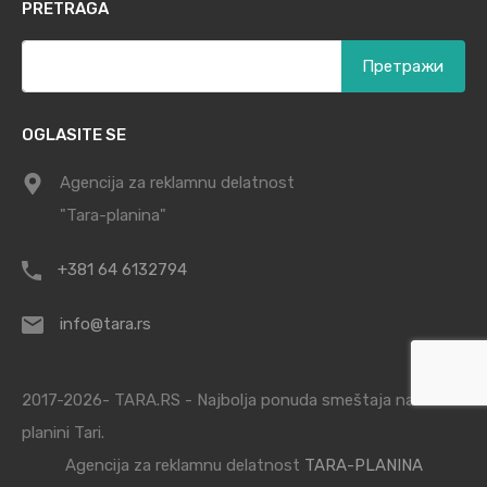
PRETRAGA
Претрага
за:
OGLASITE SE
Agencija za reklamnu delatnost
"Tara-planina"
+381 64 6132794
info@tara.rs
2017-2026- TARA.RS - Najbolja ponuda smeštaja na
planini Tari.
Agencija za reklamnu delatnost
TARA-PLANINA