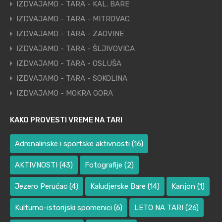
IZDVAJAMO - TARA - KAL. BARE
IZDVAJAMO - TARA - MITROVAC
IZDVAJAMO - TARA - ZAOVINE
IZDVAJAMO - TARA - ŠLJIVOVICA
IZDVAJAMO - TARA - OSLUŠA
IZDVAJAMO - TARA - SOKOLINA
IZDVAJAMO - MOKRA GORA
KAKO PROVESTI VREME NA TARI
Adrenalinske i sportske aktivnosti
(16)
AKTIVNOSTI
(43)
Fotografije
(2)
Jezero Perućac
(4)
Kaludjerske Bare
(14)
Kanjon
(1)
Kulturno-istorijski spomenici
(6)
LETO NA TARI
(26)