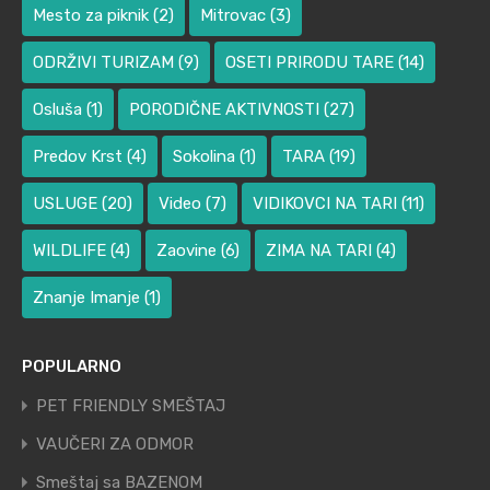
Mesto za piknik
(2)
Mitrovac
(3)
ODRŽIVI TURIZAM
(9)
OSETI PRIRODU TARE
(14)
Osluša
(1)
PORODIČNE AKTIVNOSTI
(27)
Predov Krst
(4)
Sokolina
(1)
TARA
(19)
USLUGE
(20)
Video
(7)
VIDIKOVCI NA TARI
(11)
WILDLIFE
(4)
Zaovine
(6)
ZIMA NA TARI
(4)
Znanje Imanje
(1)
POPULARNO
PET FRIENDLY SMEŠTAJ
VAUČERI ZA ODMOR
Smeštaj sa BAZENOM