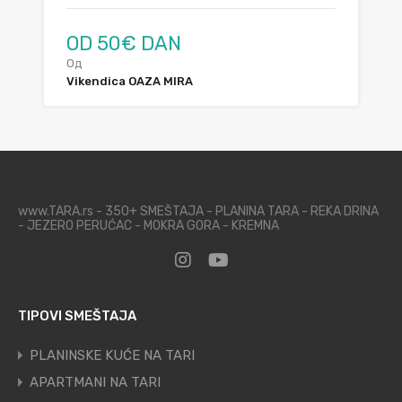
OD 50€ DAN
Од
Vikendica OAZA MIRA
www.TARA.rs - 350+ SMEŠTAJA - PLANINA TARA - REKA DRINA
- JEZERO PERUĆAC - MOKRA GORA - KREMNA
TIPOVI SMEŠTAJA
PLANINSKE KUĆE NA TARI
APARTMANI NA TARI