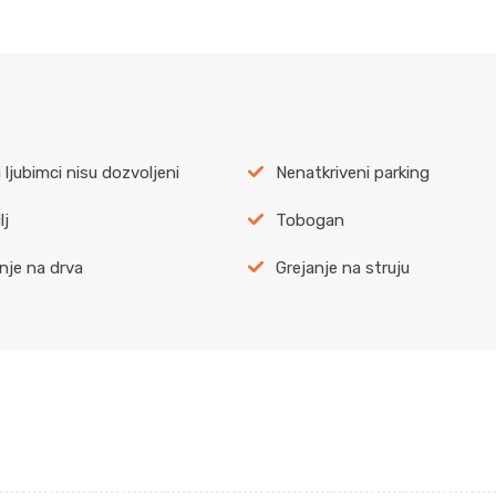
 ljubimci nisu dozvoljeni
Nenatkriveni parking
lj
Tobogan
nje na drva
Grejanje na struju