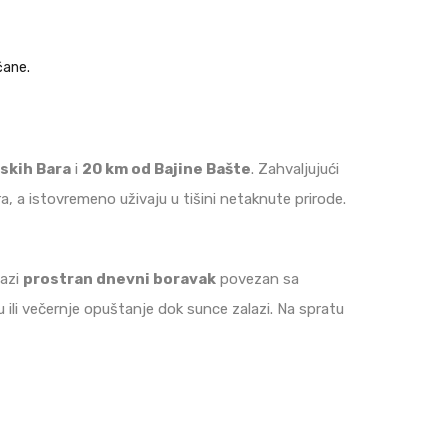
ćane.
skih Bara
i
20 km od Bajine Bašte
. Zahvaljujući
ra, a istovremeno uživaju u tišini netaknute prirode.
lazi
prostran dnevni boravak
povezan sa
ili večernje opuštanje dok sunce zalazi. Na spratu