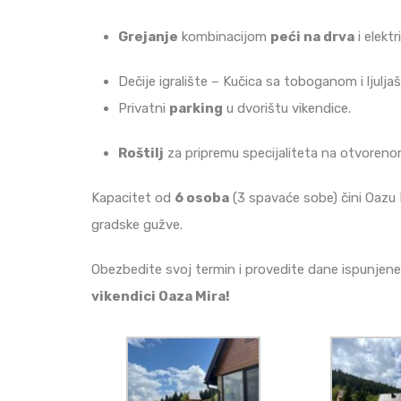
Grejanje
kombinacijom
peći na drva
i elektr
Dečije igralište – Kučica sa toboganom i ljulj
Privatni
parking
u dvorištu vikendice.
Roštilj
za pripremu specijaliteta na otvorenom
Kapacitet od
6 osoba
(3 spavaće sobe) čini Oazu M
gradske gužve.
Obezbedite svoj termin i provedite dane ispunjen
vikendici Oaza Mira!