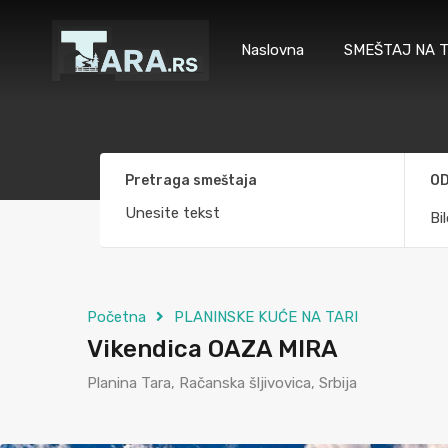
Naslovna
SMEŠTAJ NA T
Pretraga smeštaja
OD
Bi
Početna
PLANINSKE KUĆE NA TARI
Vikendica OAZA MIRA
Planina Tara, Račanska šljivovica, Srbija