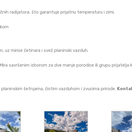
ičnih radijatora, što garantuje prijatnu temperaturu i zimi.
aškom
, uz mirise četinara i svež planinski vazduh.
ira savršenim izborom za dve manje porodice ili grupu prijatelja ko
e planinskim šetnjama, čistim vazduhom i zvucima prirode.
Kontak