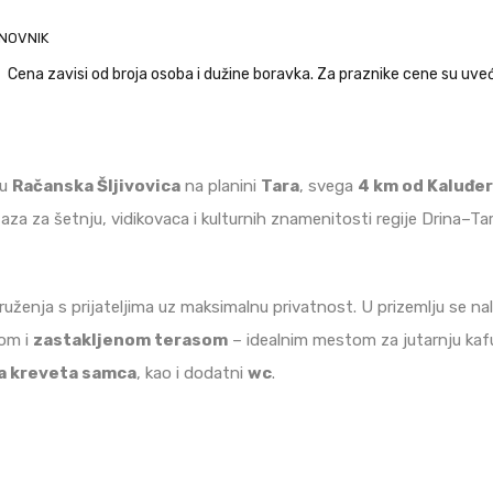
NOVNIK
Cena zavisi od broja osoba i dužine boravka. Za praznike cene su uve
ju
Račanska Šljivovica
na planini
Tara
, svega
4 km od Kaluđer
taza za šetnju, vidikovaca i kulturnih znamenitosti regije Drina–Ta
ruženja s prijateljima uz maksimalnu privatnost. U prizemlju se na
om i
zastakljenom terasom
– idealnim mestom za jutarnju kafu 
a kreveta samca
, kao i dodatni
wc
.