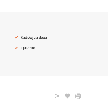
Sadržaj za decu
Ljuljaške