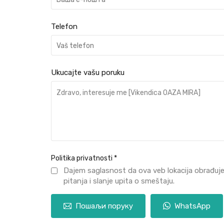
Telefon
Ukucajte vašu poruku
Politika privatnosti
*
Dajem saglasnost da ova veb lokacija obrađuj
pitanja i slanje upita o smeštaju.
Пошаљи поруку
WhatsApp