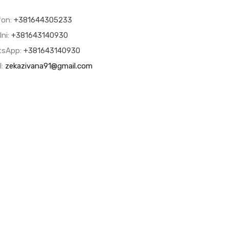
fon:
+381644305233
lni:
+381643140930
tsApp:
+381643140930
l:
zekazivana91@gmail.com