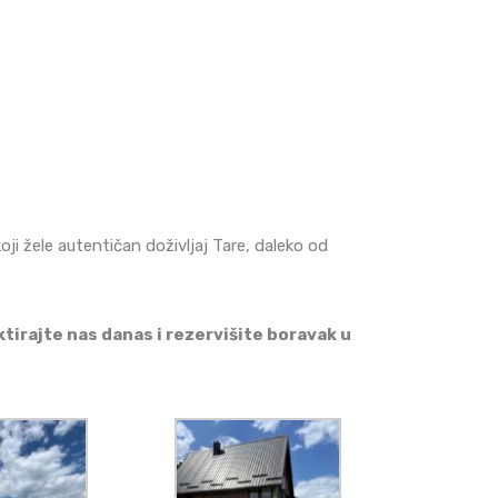
ji žele autentičan doživljaj Tare, daleko od
tirajte nas danas i rezervišite boravak u