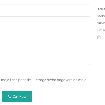
Tele
Mobi
Wha
Emai
e moje lične podatke u stroge svrhe odgovora na moja
Call Now