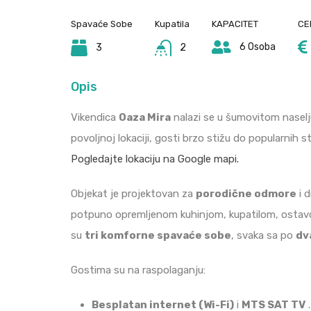
Spavaće Sobe
Kupatila
KAPACITET
CE
6 Osoba
3
2
Opis
Vikendica
Oaza Mira
nalazi se u šumovitom nasel
povoljnoj lokaciji, gosti brzo stižu do popularnih s
Pogledajte lokaciju na Google mapi.
Objekat je projektovan za
porodične odmore
i d
potpuno opremljenom kuhinjom, kupatilom, ostav
su
tri komforne spavaće sobe
, svaka sa po
dv
Gostima su na raspolaganju:
Besplatan internet (Wi-Fi)
i
MTS SAT TV
.