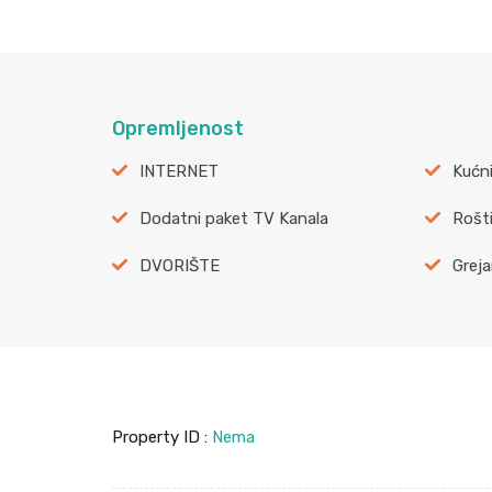
Opremljenost
INTERNET
Kućni
Dodatni paket TV Kanala
Rošti
DVORIŠTE
Greja
Property ID :
Nema