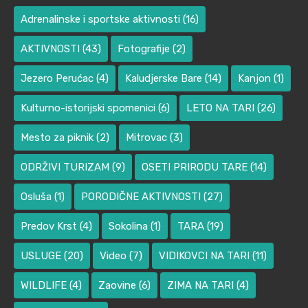
Adrenalinske i sportske aktivnosti
(16)
AKTIVNOSTI
(43)
Fotografije
(2)
Jezero Perućac
(4)
Kaludjerske Bare
(14)
Kanjon
(1)
Kulturno-istorijski spomenici
(6)
LETO NA TARI
(26)
Mesto za piknik
(2)
Mitrovac
(3)
ODRŽIVI TURIZAM
(9)
OSETI PRIRODU TARE
(14)
Osluša
(1)
PORODIČNE AKTIVNOSTI
(27)
Predov Krst
(4)
Sokolina
(1)
TARA
(19)
USLUGE
(20)
Video
(7)
VIDIKOVCI NA TARI
(11)
WILDLIFE
(4)
Zaovine
(6)
ZIMA NA TARI
(4)