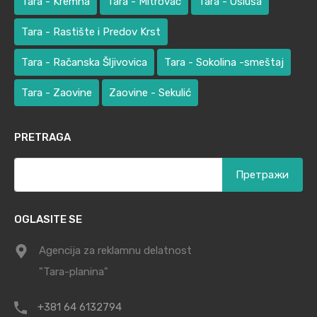
Tara - Kremna
Tara - Mitrovac
Tara - Osluša
Tara - Rastište i Predov Krst
Tara - Račanska Šljivovica
Tara - Sokolina -smeštaj
Tara - Zaovine
Zaovine - Sekulić
PRETRAGA
Претрага
за:
OGLASITE SE
Agencija za reklamnu delatnost
"Tara-planina"
+381 64 6132794