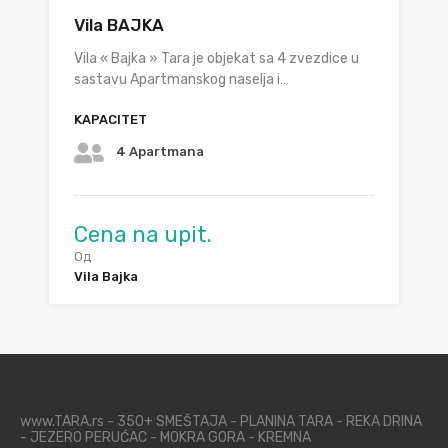
Vila BAJKA
Vila « Bajka » Tara je objekat sa 4 zvezdice u
sastavu Apartmanskog naselja i…
KAPACITET
4 Apartmana
Cena na upit.
Од
Vila Bajka
www.TARA.rs - 350+ SMEŠTAJA - PLANINA TARA - REKA DRINA
- JEZERO PERUĆAC - MOKRA GORA - KREMNA