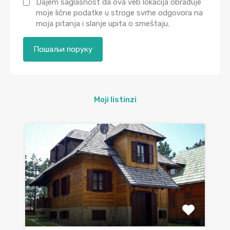
Dajem saglasnost da ova veb lokacija obrađuje
moje lične podatke u stroge svrhe odgovora na
moja pitanja i slanje upita o smeštaju.
Moji listinzi