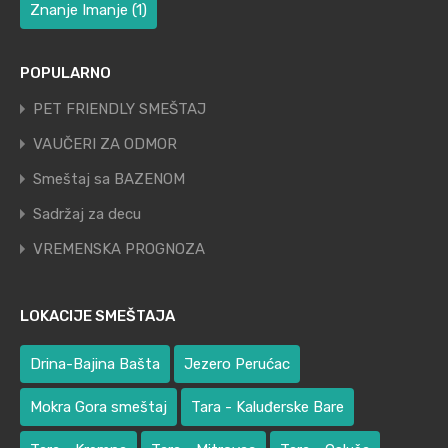
Znanje Imanje
(1)
POPULARNO
PET FRIENDLY SMEŠTAJ
VAUČERI ZA ODMOR
Smeštaj sa BAZENOM
Sadržaj za decu
VREMENSKA PROGNOZA
LOKACIJE SMEŠTAJA
Drina-Bajina Bašta
Jezero Perućac
Mokra Gora smeštaj
Tara - Kaluđerske Bare