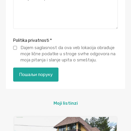
Politika privatnosti
*
Dajem saglasnost da ova veb lokacija obrađuje
moje lične podatke u stroge svrhe odgovora na
moja pitanja i slanje upita o smeštaju.
Moji listinzi