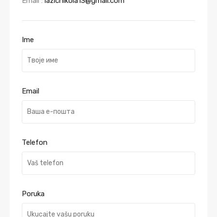
Email :
lazicnikola13@gmail.com
Ime
Email
Telefon
Poruka