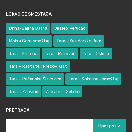
LOKACIJE SMEŠTAJA
Drina-Bajina Bašta
Jezero Perućac
Mokra Gora smeštaj
Tara - Kaluđerske Bare
Tara - Kremna
Tara - Mitrovac
Tara - Osluša
Tara - Rastište i Predov Krst
Tara - Račanska Šljivovica
Tara - Sokolina -smeštaj
Tara - Zaovine
Zaovine - Sekulić
PRETRAGA
Претрага
за: