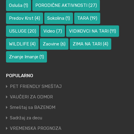
Osluša
(1)
PORODIČNE AKTIVNOSTI
(27)
Predov Krst
(4)
Sokolina
(1)
TARA
(19)
USLUGE
(20)
Video
(7)
VIDIKOVCI NA TARI
(11)
WILDLIFE
(4)
Zaovine
(6)
ZIMA NA TARI
(4)
Znanje Imanje
(1)
POPULARNO
PET FRIENDLY SMEŠTAJ
VAUČERI ZA ODMOR
Smeštaj sa BAZENOM
Sadržaj za decu
VREMENSKA PROGNOZA