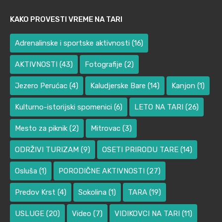
KAKO PROVESTI VREME NA TARI
Adrenalinske i sportske aktivnosti
(16)
AKTIVNOSTI
(43)
Fotografije
(2)
Jezero Perućac
(4)
Kaludjerske Bare
(14)
Kanjon
(1)
Kulturno-istorijski spomenici
(6)
LETO NA TARI
(26)
Mesto za piknik
(2)
Mitrovac
(3)
ODRŽIVI TURIZAM
(9)
OSETI PRIRODU TARE
(14)
Osluša
(1)
PORODIČNE AKTIVNOSTI
(27)
Predov Krst
(4)
Sokolina
(1)
TARA
(19)
USLUGE
(20)
Video
(7)
VIDIKOVCI NA TARI
(11)