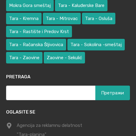
Mokra Gora smeštaj
Tara - Kaluđerske Bare
Tara - Kremna
Tara - Mitrovac
Tara - Osluša
Tara - Rastište i Predov Krst
Tara - Račanska Šljivovica
Tara - Sokolina -smeštaj
Tara - Zaovine
Zaovine - Sekulić
PRETRAGA
Претрага
за:
OGLASITE SE
Agencija za reklamnu delatnost
"Tara-planina"