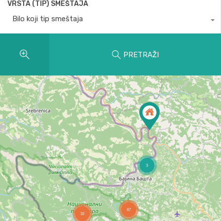
VRSTA (TIP) SMEŠTAJA
Bilo koji tip smeštaja
PRETRAŽI
3
87
32