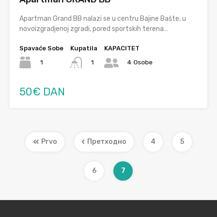
Apartman Grand BB nalazi se u centru Bajine Bašte, u
novoizgradjenoj zgradi, pored sportskih terena…
Spavaće Sobe
Kupatila
KAPACITET
1
1
4 Osobe
50€ DAN
Prvo
Претходно
4
5
6
7