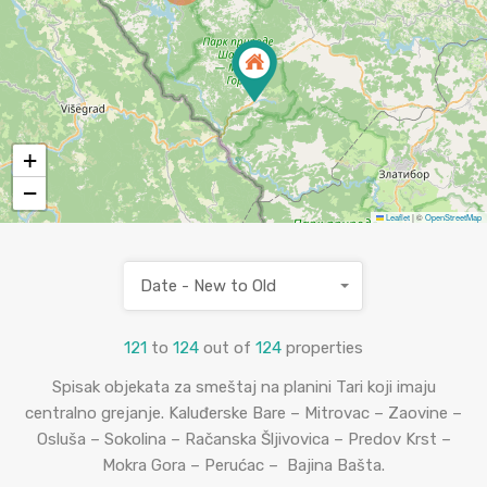
+
−
Leaflet
|
©
OpenStreetMap
Date - New to Old
121
to
124
out of
124
properties
Spisak objekata za smeštaj na planini Tari koji imaju
centralno grejanje. Kaluđerske Bare – Mitrovac – Zaovine –
Osluša – Sokolina – Račanska Šljivovica – Predov Krst –
Mokra Gora – Perućac – Bajina Bašta.