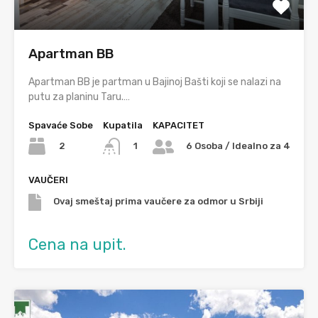
Apartman BB
Apartman BB je partman u Bajinoj Bašti koji se nalazi na
putu za planinu Taru.…
Spavaće Sobe
Kupatila
KAPACITET
2
1
6 Osoba / Idealno za 4
VAUČERI
Ovaj smeštaj prima vaučere za odmor u Srbiji
Cena na upit.