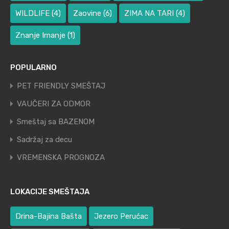
WILDLIFE
(4)
Zaovine
(6)
ZIMA NA TARI
(4)
Znanje Imanje
(1)
POPULARNO
PET FRIENDLY SMEŠTAJ
VAUČERI ZA ODMOR
Smeštaj sa BAZENOM
Sadržaj za decu
VREMENSKA PROGNOZA
LOKACIJE SMEŠTAJA
Drina-Bajina Bašta
Jezero Perućac