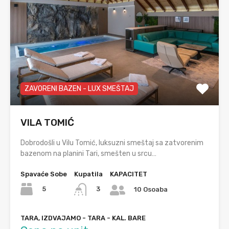
ZAVORENI BAZEN - LUX SMEŠTAJ
VILA TOMIĆ
Dobrodošli u Vilu Tomić, luksuzni smeštaj sa zatvorenim
bazenom na planini Tari, smešten u srcu…
Spavaće Sobe
Kupatila
KAPACITET
5
3
10 Osoaba
TARA, IZDVAJAMO - TARA - KAL. BARE