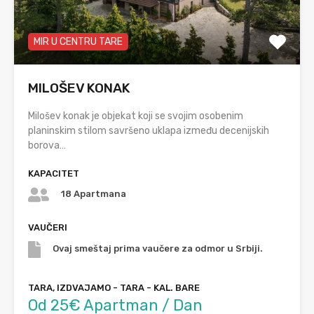
MIR U CENTRU TARE
MILOŠEV KONAK
Milošev konak je objekat koji se svojim osobenim
planinskim stilom savršeno uklapa između decenijskih
borova…
KAPACITET
18 Apartmana
VAUČERI
Ovaj smeštaj prima vaučere za odmor u Srbiji.
TARA, IZDVAJAMO - TARA - KAL. BARE
Od 25€ Apartman / Dan