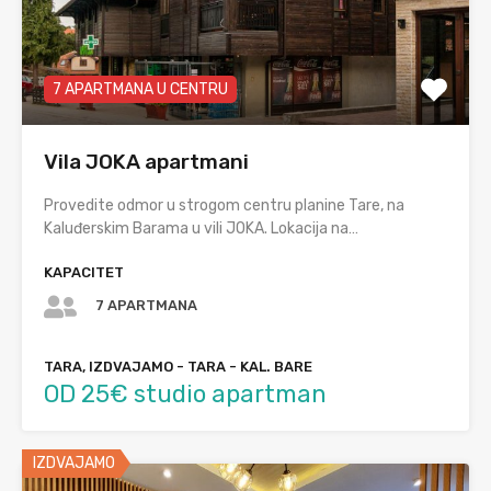
7 APARTMANA U CENTRU
Vila JOKA apartmani
Provedite odmor u strogom centru planine Tare, na
Kaluđerskim Barama u vili JOKA. Lokacija na…
KAPACITET
7 APARTMANA
TARA, IZDVAJAMO - TARA - KAL. BARE
OD 25€ studio apartman
IZDVAJAMO