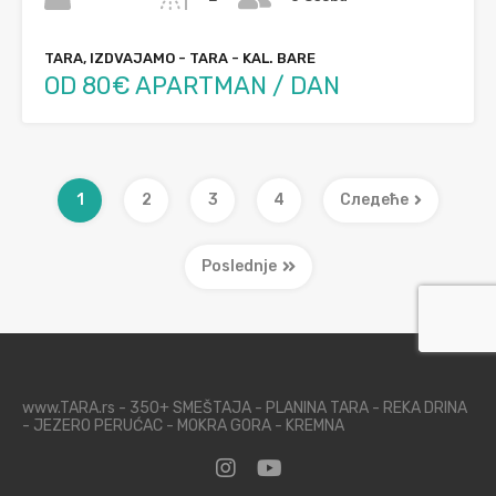
TARA, IZDVAJAMO - TARA - KAL. BARE
OD 80€ APARTMAN / DAN
1
2
3
4
Следеће
Poslednje
www.TARA.rs - 350+ SMEŠTAJA - PLANINA TARA - REKA DRINA
- JEZERO PERUĆAC - MOKRA GORA - KREMNA