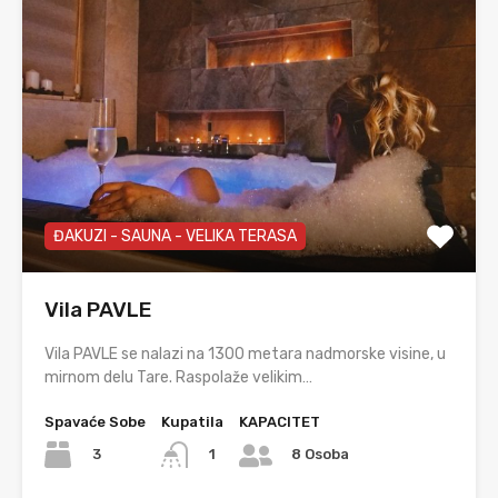
ĐAKUZI - SAUNA - VELIKA TERASA
Vila PAVLE
Vila PAVLE se nalazi na 1300 metara nadmorske visine, u
mirnom delu Tare. Raspolaže velikim…
Spavaće Sobe
Kupatila
KAPACITET
3
1
8 Osoba