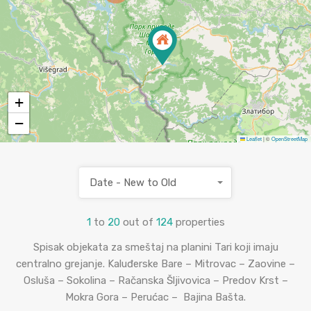
+
−
Leaflet
|
©
OpenStreetMap
Date - New to Old
1
to
20
out of
124
properties
Spisak objekata za smeštaj na planini Tari koji imaju
centralno grejanje. Kaluđerske Bare – Mitrovac – Zaovine –
Osluša – Sokolina – Račanska Šljivovica – Predov Krst –
Mokra Gora – Perućac – Bajina Bašta.