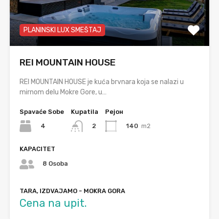
PLANINSKI LUX SMEŠTAJ
REI MOUNTAIN HOUSE
REI MOUNTAIN HOUSE je kuća brvnara koja se nalazi u
mirnom delu Mokre Gore, u…
Spavaće Sobe
Kupatila
Рејон
4
140
m2
2
KAPACITET
8 Osoba
TARA, IZDVAJAMO - MOKRA GORA
Cena na upit.