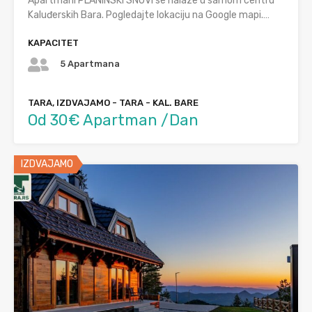
Apartmani PLANINSKI SNOVI se nalaze u samom centru
Kaluđerskih Bara. Pogledajte lokaciju na Google mapi.…
KAPACITET
5 Apartmana
TARA, IZDVAJAMO - TARA - KAL. BARE
Od 30€ Apartman /Dan
IZDVAJAMO