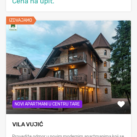
Cena na upit.
IZDVAJAMO
NOVI APARTMANI U CENTRU TARE
VILA VUJIĆ
Provedite odmor u novim modernim apartmanima koji se