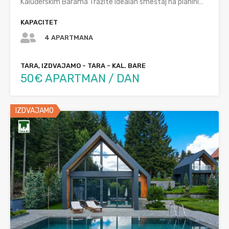
Kaluđerskim Barama Tražite idealan smeštaj na planini…
KAPACITET
4 APARTMANA
TARA, IZDVAJAMO - TARA - KAL. BARE
50€ APARTMAN / DAN
IZDVAJAMO