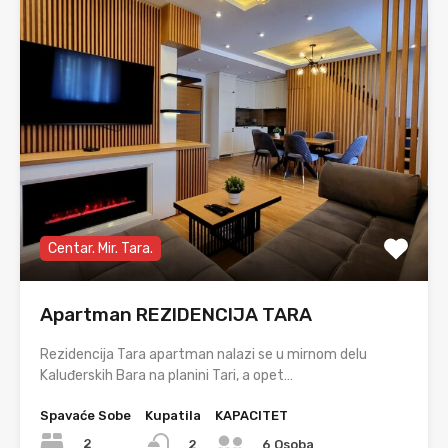
Centar. Mir. Tara.
Apartman REZIDENCIJA TARA
Rezidencija Tara apartman nalazi se u mirnom delu
Kaluđerskih Bara na planini Tari, a opet…
Spavaće Sobe
Kupatila
KAPACITET
2
2
6 Osoba