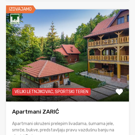
IZDVAJAMO
VELIKI LETNJIKOVAC, SPORTSKI TEREN
Apartmani ZARIĆ
Apartmani okruženi prelepim livadama, šumama jele,
smrče, bukve, predstavljaju pravu vazdušnu banju na