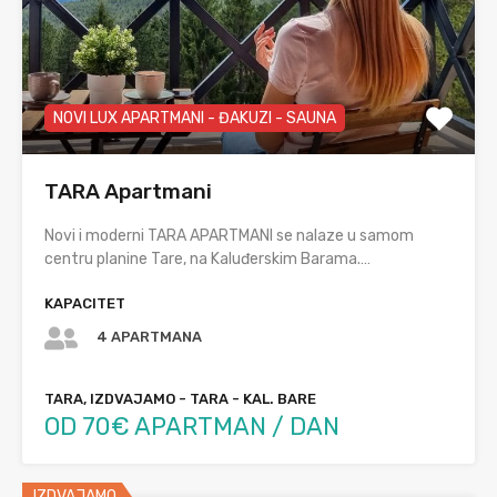
NOVI LUX APARTMANI - ĐAKUZI - SAUNA
TARA Apartmani
Novi i moderni TARA APARTMANI se nalaze u samom
centru planine Tare, na Kaluđerskim Barama.…
KAPACITET
4 APARTMANA
TARA, IZDVAJAMO - TARA - KAL. BARE
OD 70€ APARTMAN / DAN
IZDVAJAMO