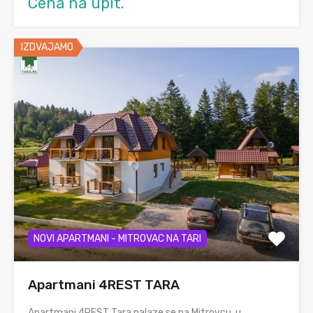
Cena na upit.
IZDVAJAMO
NOVI APARTMANI - MITROVAC NA TARI
Apartmani 4REST TARA
Apartmani 4REST Tara nalaze se na Mitrovcu, u