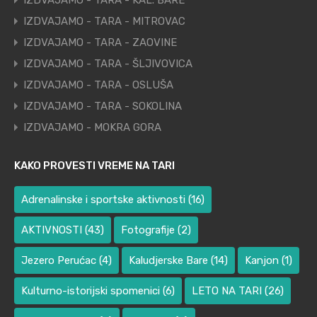
IZDVAJAMO - TARA - KAL. BARE
IZDVAJAMO - TARA - MITROVAC
IZDVAJAMO - TARA - ZAOVINE
IZDVAJAMO - TARA - ŠLJIVOVICA
IZDVAJAMO - TARA - OSLUŠA
IZDVAJAMO - TARA - SOKOLINA
IZDVAJAMO - MOKRA GORA
KAKO PROVESTI VREME NA TARI
Adrenalinske i sportske aktivnosti
(16)
AKTIVNOSTI
(43)
Fotografije
(2)
Jezero Perućac
(4)
Kaludjerske Bare
(14)
Kanjon
(1)
Kulturno-istorijski spomenici
(6)
LETO NA TARI
(26)