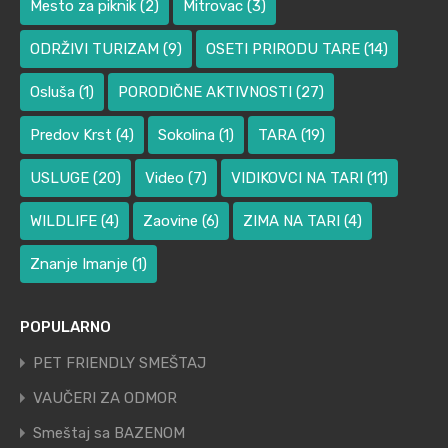
Mesto za piknik
(2)
Mitrovac
(3)
ODRŽIVI TURIZAM
(9)
OSETI PRIRODU TARE
(14)
Osluša
(1)
PORODIČNE AKTIVNOSTI
(27)
Predov Krst
(4)
Sokolina
(1)
TARA
(19)
USLUGE
(20)
Video
(7)
VIDIKOVCI NA TARI
(11)
WILDLIFE
(4)
Zaovine
(6)
ZIMA NA TARI
(4)
Znanje Imanje
(1)
POPULARNO
PET FRIENDLY SMEŠTAJ
VAUČERI ZA ODMOR
Smeštaj sa BAZENOM