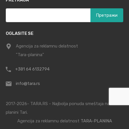
PRETRAGA
Претрага
за:
OGLASITE SE
Agencija za reklamnu delatnost
"Tara-planina"
+381 64 6132794
info@tara.rs
2017-2026- TARA.RS - Najbolja ponuda smeštaja na
planini Tari.
Agencija za reklamnu delatnost
TARA-PLANINA