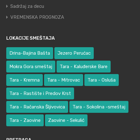
Sadržaj za decu
VREMENSKA PROGNOZA
LOKACIJE SMEŠTAJA
Drina-Bajina Bašta
Jezero Perućac
Mokra Gora smeštaj
Tara - Kaluđerske Bare
Tara - Kremna
Tara - Mitrovac
Tara - Osluša
Tara - Rastište i Predov Krst
Tara - Račanska Šljivovica
Tara - Sokolina -smeštaj
Tara - Zaovine
Zaovine - Sekulić