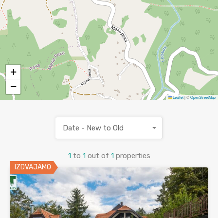
+
−
Leaflet
|
©
OpenStreetMap
Date - New to Old
1
to
1
out of
1
properties
IZDVAJAMO