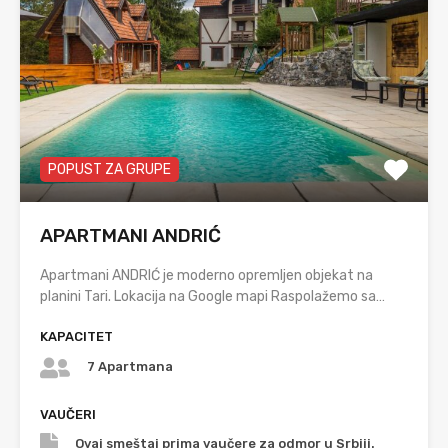
POPUST ZA GRUPE
APARTMANI ANDRIĆ
Apartmani ANDRIĆ je moderno opremljen objekat na
planini Tari. Lokacija na Google mapi Raspolažemo sa…
KAPACITET
7 Apartmana
VAUČERI
Ovaj smeštaj prima vaučere za odmor u Srbiji.