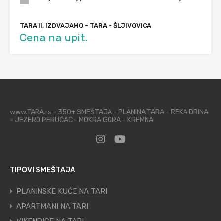
TARA II, IZDVAJAMO - TARA - ŠLJIVOVICA
Cena na upit.
www.TARA.rs - 350+ SMEŠTAJA - PLANINA TARA - REKA DRINA
- JEZERO PERUĆAC - MOKRA GORA - KREMNA
TIPOVI SMEŠTAJA
PLANINSKE KUĆE NA TARI
APARTMANI NA TARI