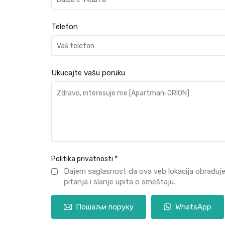
Telefon
Ukucajte vašu poruku
Politika privatnosti
*
Dajem saglasnost da ova veb lokacija obrađuj
pitanja i slanje upita o smeštaju.
Пошаљи поруку
WhatsApp