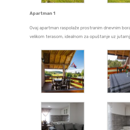
Apartman 1
Ovaj apartman raspolaže prostranim dnevnim bor
velikom terasom, idealnom za opuštanje uz jutarnju 