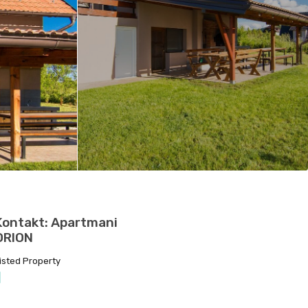
Kontakt: Apartmani
ORION
isted Property
1