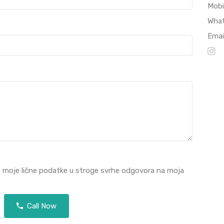
Mobi
Wha
Emai
e moje lične podatke u stroge svrhe odgovora na moja
Call Now