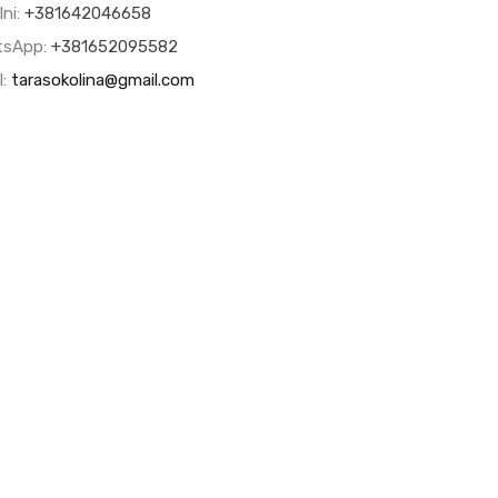
lni:
+381642046658
tsApp:
+381652095582
l:
tarasokolina@gmail.com