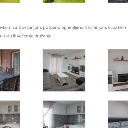
avkom sa trpezarijom, potpuno opremljenom kuhinjom, kupatilom
kafu ili večernje druženje.