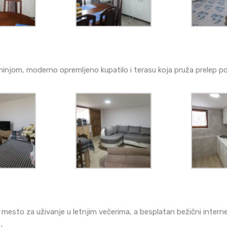
njom, moderno opremljeno kupatilo i terasu koja pruža prelep po
no mesto za uživanje u letnjim večerima, a besplatan bežični int
u.