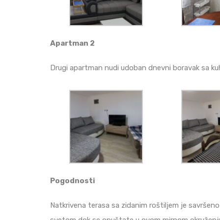
Apartman 2
Drugi apartman nudi udoban dnevni boravak sa kuhi
Pogodnosti
Natkrivena terasa sa zidanim roštiljem je savrše
svetom dok se opuštate u ovom mirnom okruženj