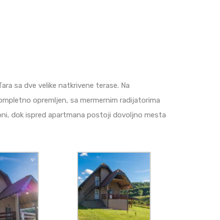
ra sa dve velike natkrivene terase. Na
i kompletno opremljen, sa mermernim radijatorima
tupni, dok ispred apartmana postoji dovoljno mesta