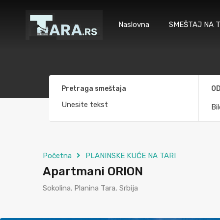
Naslovna
SMEŠTAJ NA T
Pretraga smeštaja
OD
Bi
Početna
PLANINSKE KUĆE NA TARI
Apartmani ORION
Sokolina. Planina Tara, Srbija