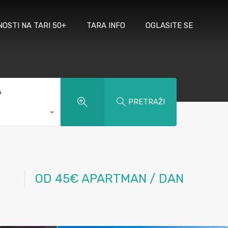
NOSTI NA TARI 50+
TARA INFO
OGLASITE SE
A
PRETRAŽI
OD 45€ APARTMAN / DAN