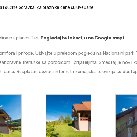
a i dužine boravka. Za praznike cene su uvećane.
ina na planini Tari.
Pogledajte lokaciju na Google mapi.
fora i prirode. Uživajte u prelepom pogledu na Nacionalni park Ta
 nezaboravne trenutke sa porodicom i prijateljima. Smeštaj je nov 
nih dana. Besplatan bežični internet i zemaljska televizija su dos