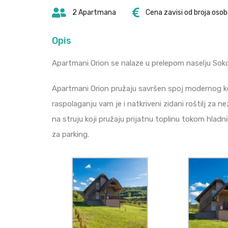
2 Apartmana
Cena zavisi od broja osob
Opis
Apartmani Orion se nalaze u prelepom naselju Sokol
Apartmani Orion pružaju savršen spoj modernog kom
raspolaganju vam je i natkriveni zidani roštilj za
na struju koji pružaju prijatnu toplinu tokom hlad
za parking.