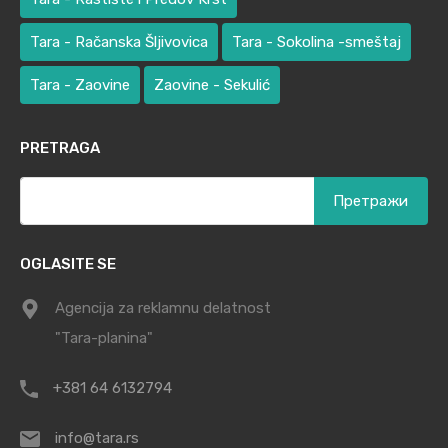
Tara - Račanska Šljivovica
Tara - Sokolina -smeštaj
Tara - Zaovine
Zaovine - Sekulić
PRETRAGA
Претрага
за:
OGLASITE SE
Agencija za reklamnu delatnost
"Tara-planina"
+381 64 6132794
info@tara.rs