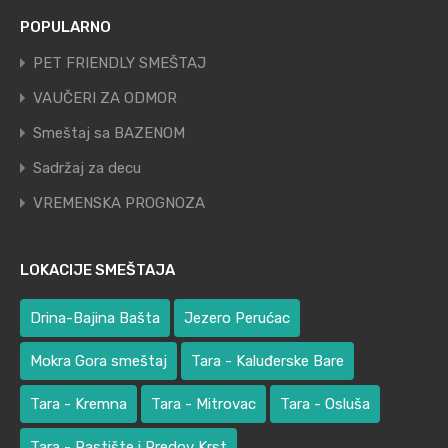
POPULARNO
PET FRIENDLY SMEŠTAJ
VAUČERI ZA ODMOR
Smeštaj sa BAZENOM
Sadržaj za decu
VREMENSKA PROGNOZA
LOKACIJE SMEŠTAJA
Drina-Bajina Bašta
Jezero Perućac
Mokra Gora smeštaj
Tara - Kaluđerske Bare
Tara - Kremna
Tara - Mitrovac
Tara - Osluša
Tara - Rastište i Predov Krst