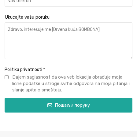
Ukucajte vašu poruku
Politika privatnosti
*
Dajem saglasnost da ova veb lokacija obrađuje moje
lične podatke u stroge svrhe odgovora na moja pitanja i
slanje upita o smeštaju.
Пошаљи поруку