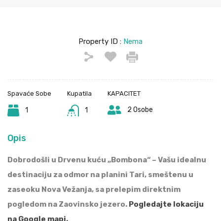
Property ID :
Nema
Spavaće Sobe
Kupatila
KAPACITET
2 Osobe
1
1
Opis
Dobrodošli u Drvenu kuću „Bombona“ – Vašu idealnu
destinaciju za odmor na planini Tari, smeštenu u
zaseoku Nova Vežanja, sa prelepim direktnim
pogledom na Zaovinsko jezero.
Pogledajte lokaciju
na Google mapi.