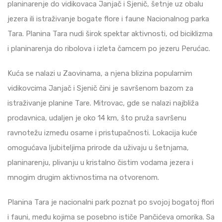
planinarenje do vidikovaca Janjač i Sjenič, šetnje uz obalu
jezera ili istraživanje bogate flore i faune Nacionalnog parka
Tara. Planina Tara nudi širok spektar aktivnosti, od biciklizma
i planinarenja do ribolova i izleta čamcem po jezeru Perućac.
Kuća se nalazi u Zaovinama, a njena blizina popularnim
vidikovcima Janjač i Sjenič čini je savršenom bazom za
istraživanje planine Tare. Mitrovac, gde se nalazi najbliža
prodavnica, udaljen je oko 14 km, što pruža savršenu
ravnotežu između osame i pristupačnosti. Lokacija kuće
omogućava ljubiteljima prirode da uživaju u šetnjama,
planinarenju, plivanju u kristalno čistim vodama jezera i
mnogim drugim aktivnostima na otvorenom.
Planina Tara je nacionalni park poznat po svojoj bogatoj flori
i fauni, među kojima se posebno ističe Pančićeva omorika. Sa