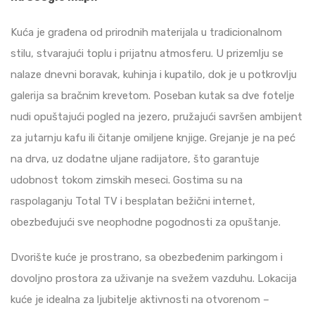
Kuća je građena od prirodnih materijala u tradicionalnom
stilu, stvarajući toplu i prijatnu atmosferu. U prizemlju se
nalaze dnevni boravak, kuhinja i kupatilo, dok je u potkrovlju
galerija sa bračnim krevetom. Poseban kutak sa dve fotelje
nudi opuštajući pogled na jezero, pružajući savršen ambijent
za jutarnju kafu ili čitanje omiljene knjige. Grejanje je na peć
na drva, uz dodatne uljane radijatore, što garantuje
udobnost tokom zimskih meseci. Gostima su na
raspolaganju Total TV i besplatan bežični internet,
obezbeđujući sve neophodne pogodnosti za opuštanje.
Dvorište kuće je prostrano, sa obezbeđenim parkingom i
dovoljno prostora za uživanje na svežem vazduhu. Lokacija
kuće je idealna za ljubitelje aktivnosti na otvorenom –