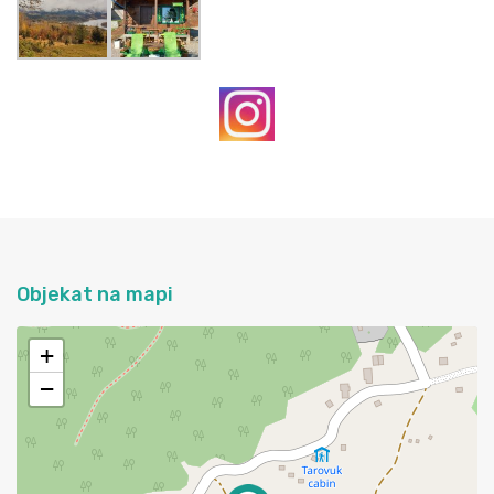
Objekat na mapi
+
−