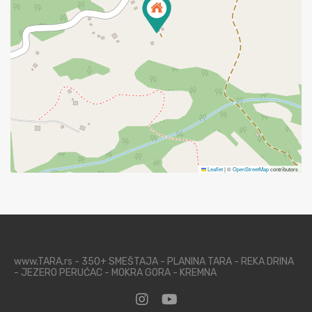
Leaflet
|
©
OpenStreetMap
contributors
www.TARA.rs - 350+ SMEŠTAJA - PLANINA TARA - REKA DRINA
- JEZERO PERUĆAC - MOKRA GORA - KREMNA