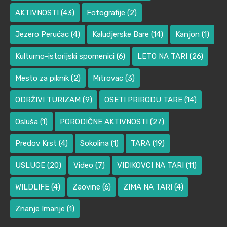
AKTIVNOSTI
(43)
Fotografije
(2)
Jezero Perućac
(4)
Kaludjerske Bare
(14)
Kanjon
(1)
Kulturno-istorijski spomenici
(6)
LETO NA TARI
(26)
Mesto za piknik
(2)
Mitrovac
(3)
ODRŽIVI TURIZAM
(9)
OSETI PRIRODU TARE
(14)
Osluša
(1)
PORODIČNE AKTIVNOSTI
(27)
Predov Krst
(4)
Sokolina
(1)
TARA
(19)
USLUGE
(20)
Video
(7)
VIDIKOVCI NA TARI
(11)
WILDLIFE
(4)
Zaovine
(6)
ZIMA NA TARI
(4)
Znanje Imanje
(1)