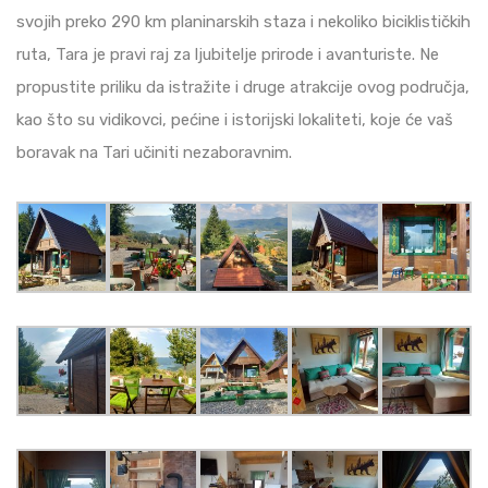
svojih preko 290 km planinarskih staza i nekoliko biciklističkih
ruta, Tara je pravi raj za ljubitelje prirode i avanturiste. Ne
propustite priliku da istražite i druge atrakcije ovog područja,
kao što su vidikovci, pećine i istorijski lokaliteti, koje će vaš
boravak na Tari učiniti nezaboravnim​​​​.