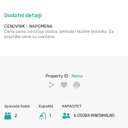
Dodatni detalji
CENOVNIK - NAPOMENA:
Cena zavisi od broja osoba, perioda i dužine boravka. Za
praznike cene su uvećane.
Property ID :
Nema
Spavaće Sobe
Kupatila
KAPACITET
6 OSOBA MAKSIMALNO
2
1