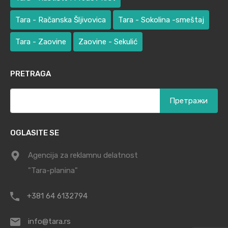
Tara - Račanska Šljivovica
Tara - Sokolina -smeštaj
Tara - Zaovine
Zaovine - Sekulić
PRETRAGA
Претрага
за:
OGLASITE SE
Agencija za reklamnu delatnost
"Tara-planina"
+381 64 6132794
info@tara.rs