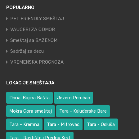
POPULARNO
PET FRIENDLY SMEŠTAJ
VAUČERI ZA ODMOR
Smeštaj sa BAZENOM
Sadržaj za decu
VREMENSKA PROGNOZA
LOKACIJE SMEŠTAJA
Drina-Bajina Bašta
Jezero Perućac
Mokra Gora smeštaj
Tara - Kaluđerske Bare
Tara - Kremna
Tara - Mitrovac
Tara - Osluša
Tara - Rastište i Predov Krst