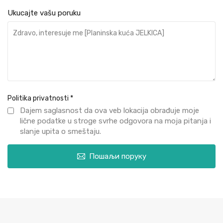
Ukucajte vašu poruku
Politika privatnosti
*
Dajem saglasnost da ova veb lokacija obrađuje moje
lične podatke u stroge svrhe odgovora na moja pitanja i
slanje upita o smeštaju.
Пошаљи поруку