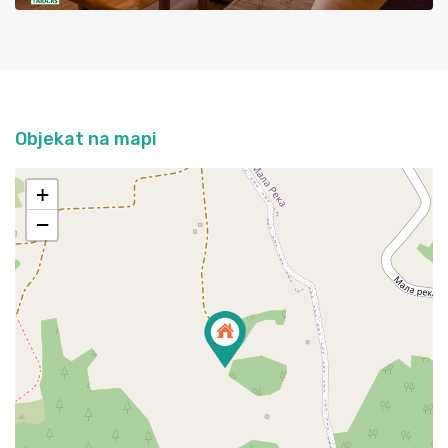
Objekat na mapi
+
−