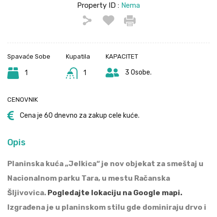
Property ID :
Nema
Spavaće Sobe
Kupatila
KAPACITET
3 Osobe.
1
1
CENOVNIK
Cena je 60 dnevno za zakup cele kuće.
Opis
Planinska kuća „Jelkica“ je nov objekat za smeštaj u
Nacionalnom parku Tara, u mestu Račanska
Šljivovica.
Pogledajte lokaciju na Google mapi.
Izgrađena je u planinskom stilu gde dominiraju drvo i