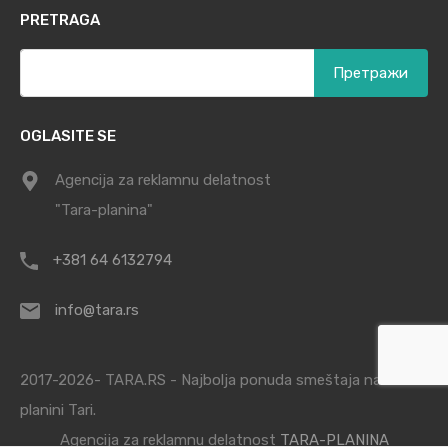
PRETRAGA
Претрага
за:
OGLASITE SE
Agencija za reklamnu delatnost
"Tara-planina"
+381 64 6132794
info@tara.rs
2017-2026- TARA.RS - Najbolja ponuda smeštaja na
planini Tari.
Agencija za reklamnu delatnost
TARA-PLANINA