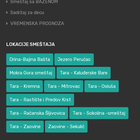
Smeštaj sa BAZENOM
Sadržaj za decu
VREMENSKA PROGNOZA
LOKACIJE SMEŠTAJA
Drina-Bajina Bašta
Jezero Perućac
Mokra Gora smeštaj
Tara - Kaluđerske Bare
Tara - Kremna
Tara - Mitrovac
Tara - Osluša
Tara - Rastište i Predov Krst
Tara - Račanska Šljivovica
Tara - Sokolina -smeštaj
Tara - Zaovine
Zaovine - Sekulić