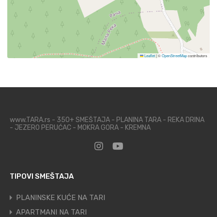
Leaflet
|
©
OpenStreetMap
contributors
www.TARA.rs - 350+ SMEŠTAJA - PLANINA TARA - REKA DRINA
- JEZERO PERUĆAC - MOKRA GORA - KREMNA
TIPOVI SMEŠTAJA
PLANINSKE KUĆE NA TARI
APARTMANI NA TARI