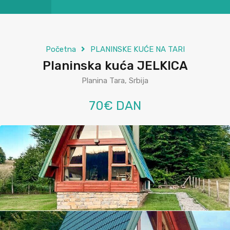
Početna
PLANINSKE KUĆE NA TARI
Planinska kuća JELKICA
Planina Tara, Srbija
70€ DAN