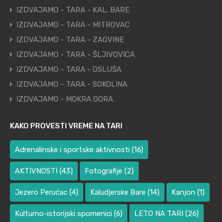
IZDVAJAMO - TARA - KAL. BARE
IZDVAJAMO - TARA - MITROVAC
IZDVAJAMO - TARA - ZAOVINE
IZDVAJAMO - TARA - ŠLJIVOVICA
IZDVAJAMO - TARA - OSLUŠA
IZDVAJAMO - TARA - SOKOLINA
IZDVAJAMO - MOKRA GORA
KAKO PROVESTI VREME NA TARI
Adrenalinske i sportske aktivnosti
(16)
AKTIVNOSTI
(43)
Fotografije
(2)
Jezero Perućac
(4)
Kaludjerske Bare
(14)
Kanjon
(1)
Kulturno-istorijski spomenici
(6)
LETO NA TARI
(26)