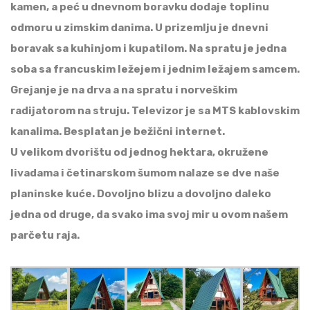
kamen, a peć u dnevnom boravku dodaje toplinu
odmoru u zimskim danima. U prizemlju je dnevni
boravak sa kuhinjom i kupatilom. Na spratu je jedna
soba sa francuskim ležejem i jednim ležajem samcem.
Grejanje je na drva a na spratu i norveškim
radijatorom na struju. Televizor je sa MTS kablovskim
kanalima. Besplatan je bežični internet.
U velikom dvorištu od jednog hektara, okružene
livadama i četinarskom šumom nalaze se dve naše
planinske kuće. Dovoljno blizu a dovoljno daleko
jedna od druge, da svako ima svoj mir u ovom našem
parčetu raja.