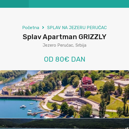
Početna
SPLAV NA JEZERU PERUĆAC
Splav Apartman GRIZZLY
Jezero Perućac, Srbija
OD 80€ DAN