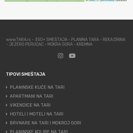
Leaflet
|
©
OpenStreetMap
contributors
www.TARA.rs - 350+ SMEŠTAJA - PLANINA TARA - REKA DRINA
- JEZERO PERUĆAC - MOKRA GORA - KREMNA
TIPOVI SMEŠTAJA
PLANINSKE KUĆE NA TARI
APARTMANI NA TARI
VIKENDICE NA TARI
HOTELI I MOTELI NA TARI
BRVNARE NA TARI I MOKROJ GORI
PLANINSKE KOLIBE NA TARI