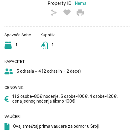
Property ID :
Nema
Spavaće Sobe
Kupatila
1
1
KAPACITET
3 odrasla – 4 (2 odraslih + 2 dece)
CENOVNIK
1 i 2 osobe-80€ nocenje, 3 osobe-100€, 4 osobe-120€,
cena jednog noćenja fiksno 100€
VAUČERI
Ovaj smeštaj prima vaučere za odmor u Srbiji.