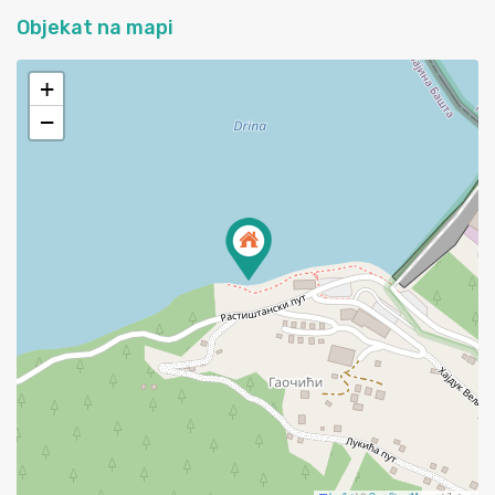
Objekat na mapi
+
−