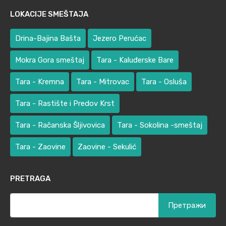
LOKACIJE SMEŠTAJA
Drina-Bajina Bašta
Jezero Perućac
Mokra Gora smeštaj
Tara - Kaluđerske Bare
Tara - Kremna
Tara - Mitrovac
Tara - Osluša
Tara - Rastište i Predov Krst
Tara - Račanska Šljivovica
Tara - Sokolina -smeštaj
Tara - Zaovine
Zaovine - Sekulić
PRETRAGA
Претрага
за: