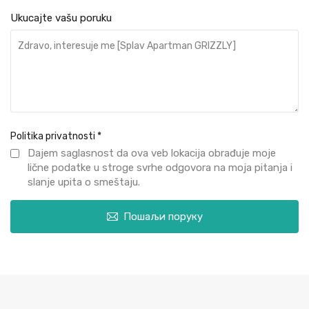
Ukucajte vašu poruku
Politika privatnosti
*
Dajem saglasnost da ova veb lokacija obrađuje moje
lične podatke u stroge svrhe odgovora na moja pitanja i
slanje upita o smeštaju.
Пошаљи поруку