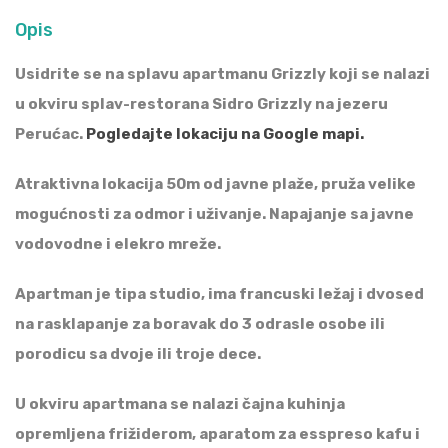
Opis
Usidrite se na splavu apartmanu Grizzly koji se nalazi
u okviru splav-restorana Sidro Grizzly na jezeru
Perućac.
Pogledajte lokaciju na Google mapi.
Atraktivna lokacija 50m od javne plaže, pruža velike
mogućnosti za odmor i uživanje. Napajanje sa javne
vodovodne i elekro mreže.
Apartman je tipa studio, ima francuski ležaj i dvosed
na rasklapanje za boravak do 3 odrasle osobe ili
porodicu sa dvoje ili troje dece.
U okviru apartmana se nalazi čajna kuhinja
opremljena frižiderom, aparatom za esspreso kafu i