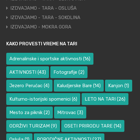
IZDVAJAMO - TARA - OSLUŠA
IZDVAJAMO - TARA - SOKOLINA
IZDVAJAMO - MOKRA GORA
KAKO PROVESTI VREME NA TARI
Adrenalinske i sportske aktivnosti
(16)
AKTIVNOSTI
(43)
Fotografije
(2)
Jezero Perućac
(4)
Kaludjerske Bare
(14)
Kanjon
(1)
Kulturno-istorijski spomenici
(6)
LETO NA TARI
(26)
Mesto za piknik
(2)
Mitrovac
(3)
ODRŽIVI TURIZAM
(9)
OSETI PRIRODU TARE
(14)
Osluša
(1)
PORODIČNE AKTIVNOSTI
(27)