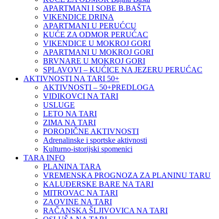
VIKENDICE NA TARI
HOTELI I MOTELI NA TARI
BRVNARE NA TARI I MOKROJ GORI
VILE – LUX SMEŠTAJ -TARA – DRINA
RESTORANI NA TARI
KUĆE ZA ODMOR Bajina Bašta
APARTMANI I SOBE B.BAŠTA
VIKENDICE DRINA
APARTMANI U PERUĆCU
KUĆE ZA ODMOR PERUĆAC
VIKENDICE U MOKROJ GORI
APARTMANI U MOKROJ GORI
BRVNARE U MOKROJ GORI
SPLAVOVI – KUĆICE NA JEZERU PERUĆAC
AKTIVNOSTI NA TARI 50+
AKTIVNOSTI – 50+PREDLOGA
VIDIKOVCI NA TARI
USLUGE
LETO NA TARI
ZIMA NA TARI
PORODIČNE AKTIVNOSTI
Adrenalinske i sportske aktivnosti
Kulturno-istorijski spomenici
TARA INFO
PLANINA TARA