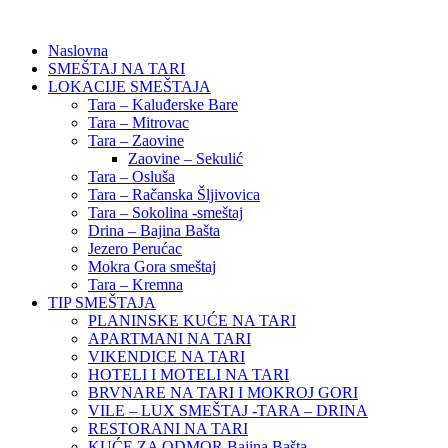
Naslovna
SMEŠTAJ NA TARI
LOKACIJE SMEŠTAJA
Tara – Kaluđerske Bare
Tara – Mitrovac
Tara – Zaovine
Zaovine – Sekulić
Tara – Osluša
Tara – Račanska Šljivovica
Tara – Sokolina -smeštaj
Drina – Bajina Bašta
Jezero Perućac
Mokra Gora smeštaj
Tara – Kremna
TIP SMEŠTAJA
PLANINSKE KUĆE NA TARI
APARTMANI NA TARI