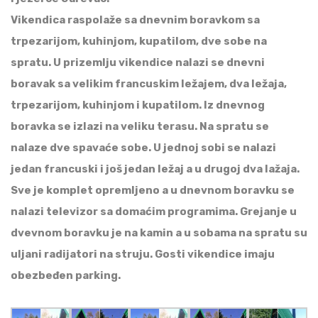
Vikendica raspolaže sa dnevnim boravkom sa
trpezarijom, kuhinjom, kupatilom, dve sobe na
spratu. U prizemlju vikendice nalazi se dnevni
boravak sa velikim francuskim ležajem, dva ležaja,
trpezarijom, kuhinjom i kupatilom. Iz dnevnog
boravka se izlazi na veliku terasu. Na spratu se
nalaze dve spavaće sobe. U jednoj sobi se nalazi
jedan francuski i još jedan ležaj a u drugoj dva lažaja.
Sve je komplet opremljeno a u dnevnom boravku se
nalazi televizor sa domaćim programima. Grejanje u
dvevnom boravku je na kamin a u sobama na spratu su
uljani radijatori na struju. Gosti vikendice imaju
obezbeđen parking.