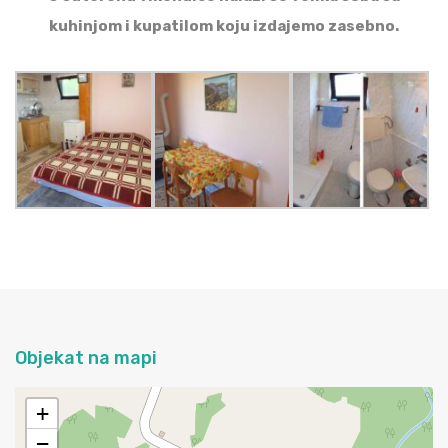
kuhinjom i kupatilom koju izdajemo zasebno.
Objekat na mapi
+
−