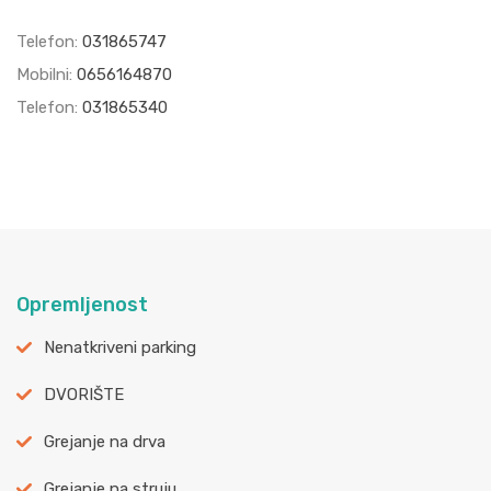
Telefon:
031865747
Mobilni:
0656164870
Telefon:
031865340
Opremljenost
Nenatkriveni parking
DVORIŠTE
Grejanje na drva
Grejanje na struju