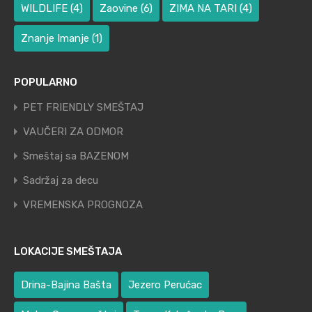
WILDLIFE
(4)
Zaovine
(6)
ZIMA NA TARI
(4)
Znanje Imanje
(1)
POPULARNO
PET FRIENDLY SMEŠTAJ
VAUČERI ZA ODMOR
Smeštaj sa BAZENOM
Sadržaj za decu
VREMENSKA PROGNOZA
LOKACIJE SMEŠTAJA
Drina-Bajina Bašta
Jezero Perućac