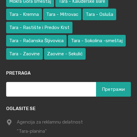
Mokra Gora smeštaj
Tara - Kaluđerske Bare
Tara - Kremna
Tara - Mitrovac
Tara - Osluša
Tara - Rastište i Predov Krst
Tara - Račanska Šljivovica
Tara - Sokolina -smeštaj
Tara - Zaovine
Zaovine - Sekulić
PRETRAGA
Претрага
за:
OGLASITE SE
Agencija za reklamnu delatnost
"Tara-planina"