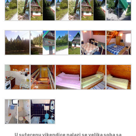
U suterenu vikendice nalazi se velika soba sa