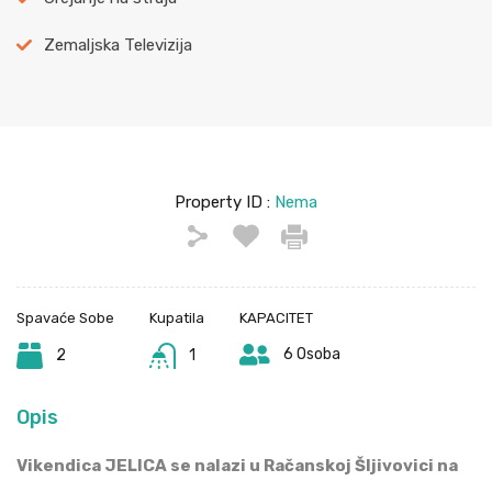
Zemaljska Televizija
Property ID :
Nema
Spavaće Sobe
Kupatila
KAPACITET
6 Osoba
2
1
Opis
Vikendica JELICA se nalazi u Račanskoj Šljivovici na