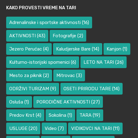
KAKO PROVESTI VREME NA TARI
Adrenalinske i sportske aktivnosti
(16)
AKTIVNOSTI
(43)
Fotografije
(2)
Jezero Perućac
(4)
Kaludjerske Bare
(14)
Kanjon
(1)
Kulturno-istorijski spomenici
(6)
LETO NA TARI
(26)
Mesto za piknik
(2)
Mitrovac
(3)
ODRŽIVI TURIZAM
(9)
OSETI PRIRODU TARE
(14)
Osluša
(1)
PORODIČNE AKTIVNOSTI
(27)
Predov Krst
(4)
Sokolina
(1)
TARA
(19)
USLUGE
(20)
Video
(7)
VIDIKOVCI NA TARI
(11)