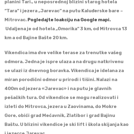
planini Tari., u neposrednoj blizini starog hotela
“Tara“ i jezera „Jarevac“ na putu Kaluđerske bare –
Mitrovac.
Pogledajte loakciju na Google mapi.
Udaljena je od hotela „Omorika“ 3 km, od Mitrovca 13
km a od Bajine Bašte 20 km.
Vikendica ima dve velike terase za trenutke vašeg
odmora. Jedna je ispre ulaza a na drugu natkrivenu
se ulazi iz dnevnog boravka. Vikendica je idelana za
miran porodični odmor u prirodi i tišini. Nalazi na
400m od jezera «Jarevac» i na putu je glavnih
pešačkih tura. Od vikendice se mogu realizovati i
izleti do Mitrovca, jezera u Zaovinama, do Mokre
Gore, obići grad Mećavnik, Zlatibor i grad Bajinu
Baštu. U blizini vikendice je ski lift i škola skijanja kao
i jezerce Jarevac.