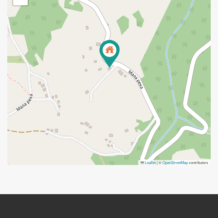
Leaflet
|
©
OpenStreetMap
contributors