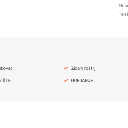
Mobi
Tele
jikovac
Zidani roštilj
RIŠTE
GREJANJE