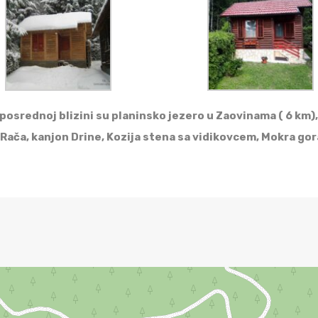
neposrednoj blizini su planinsko jezero u Zaovinama ( 6 km),
r Rača, kanjon Drine, Kozija stena sa vidikovcem, Mokra go