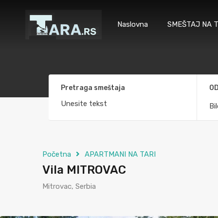
Naslovna
SMEŠTAJ NA T
Pretraga smeštaja
OD
Bi
Početna
APARTMANI NA TARI
Vila MITROVAC
Mitrovac, Serbia