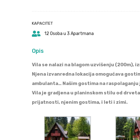
KAPACITET
12 Osoba u 3 Apartmana
Opis
Vila se nalazi na blagom uzvišenju (200m), 
Njena izvanredna lokacija omogućava gostima 
ambulanta… Našim gostima na raspolaganju je l
Vila je gradjena u planinskom stilu od drvet
prijatnosti, njenim gostima, i leti i zimi.