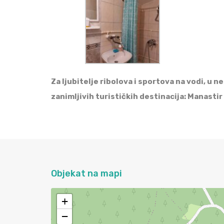
Za ljubitelje ribolova i sportova na vodi, u 
zanimljivih turističkih destinacija: Manasti
Objekat na mapi
+
−