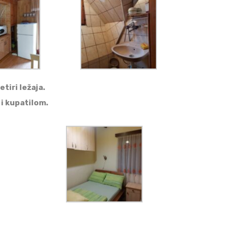
tiri ležaja.
i kupatilom.