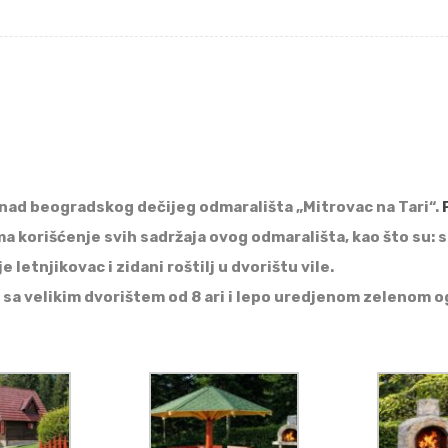
iznad beogradskog dečijeg odmarališta „Mitrovac na Tari“.
korišćenje svih sadržaja ovog odmarališta, kao što su: sp
etnjikovac i zidani roštilj u dvorištu vile.
a sa velikim dvorištem od 8 ari i lepo uredjenom zelenom o