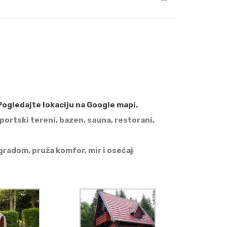
Pogledajte lokaciju na Google mapi.
ortski tereni, bazen, sauna, restorani,
gradom, pruža komfor, mir i osećaj