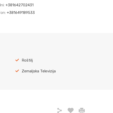
lni:
+381642702431
fon:
+381649189533
Roštilj
Zemaljska Televizija