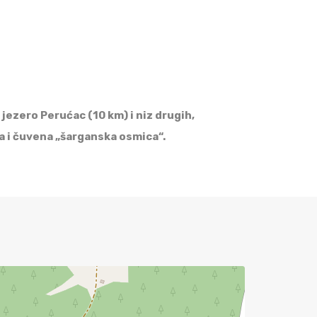
 jezero Perućac (10 km) i niz drugih,
ra i čuvena „šarganska osmica“.