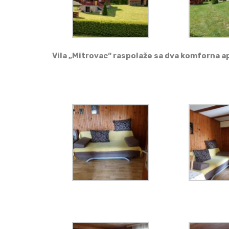
Vila „Mitrovac“ raspolaže sa dva komforna ap