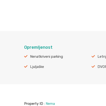
Opremljenost
Nenatkriveni parking
Letn
Ljuljaške
DVO
Property ID :
Nema