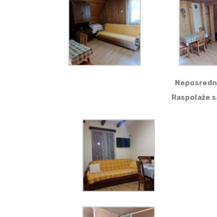
Neposredno 
Raspolaže s