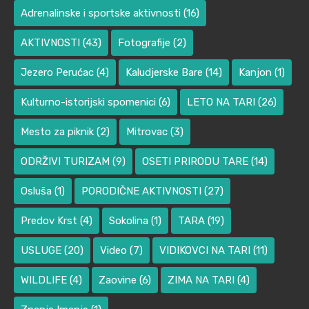
Adrenalinske i sportske aktivnosti
(16)
AKTIVNOSTI
(43)
Fotografije
(2)
Jezero Perućac
(4)
Kaludjerske Bare
(14)
Kanjon
(1)
Kulturno-istorijski spomenici
(6)
LETO NA TARI
(26)
Mesto za piknik
(2)
Mitrovac
(3)
ODRŽIVI TURIZAM
(9)
OSETI PRIRODU TARE
(14)
Osluša
(1)
PORODIČNE AKTIVNOSTI
(27)
Predov Krst
(4)
Sokolina
(1)
TARA
(19)
USLUGE
(20)
Video
(7)
VIDIKOVCI NA TARI
(11)
WILDLIFE
(4)
Zaovine
(6)
ZIMA NA TARI
(4)