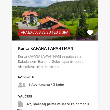
TARA EXCLUSIVE SUITES & SPA
Kurta KAFANA I APARTMANI
Kurta KAFANA I APARTMANI se nalaze na
Kaluđerskim Barama. Sobe i apartmani su
visokokvalitetni, komforni,…
KAPACITET
6 Apartmana / 3 Sobe
VAUČERI
Ovaj smeštaj prima vaučere za odmor u