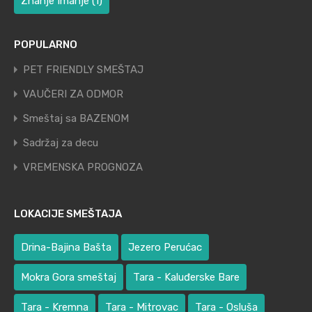
Znanje Imanje
(1)
POPULARNO
PET FRIENDLY SMEŠTAJ
VAUČERI ZA ODMOR
Smeštaj sa BAZENOM
Sadržaj za decu
VREMENSKA PROGNOZA
LOKACIJE SMEŠTAJA
Drina-Bajina Bašta
Jezero Perućac
Mokra Gora smeštaj
Tara - Kaluđerske Bare
Tara - Kremna
Tara - Mitrovac
Tara - Osluša