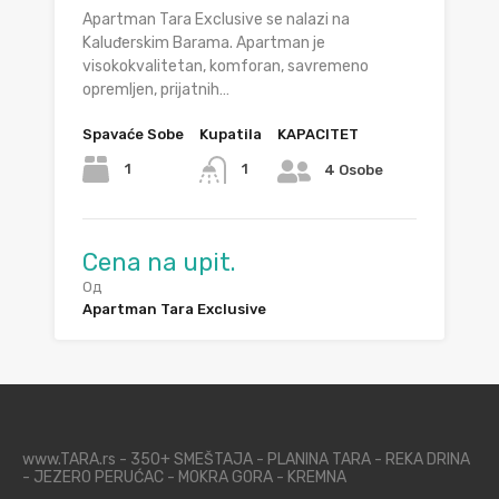
Apartman Tara Exclusive se nalazi na
Kaluđerskim Barama. Apartman je
visokokvalitetan, komforan, savremeno
opremljen, prijatnih…
Spavaće Sobe
Kupatila
KAPACITET
1
1
4 Osobe
Cena na upit.
Од
Apartman Tara Exclusive
www.TARA.rs - 350+ SMEŠTAJA - PLANINA TARA - REKA DRINA
- JEZERO PERUĆAC - MOKRA GORA - KREMNA