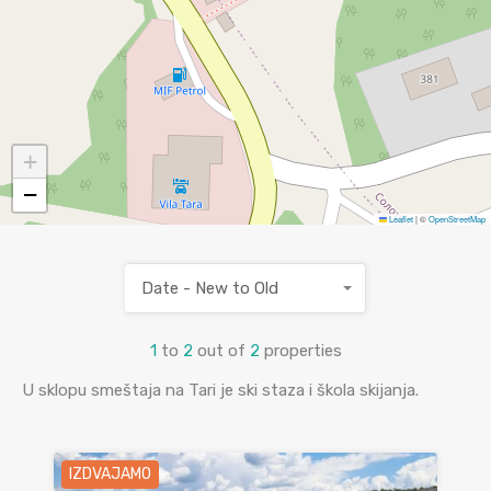
+
−
Leaflet
|
©
OpenStreetMap
Date - New to Old
1
to
2
out of
2
properties
U sklopu smeštaja na Tari je ski staza i škola skijanja.
IZDVAJAMO