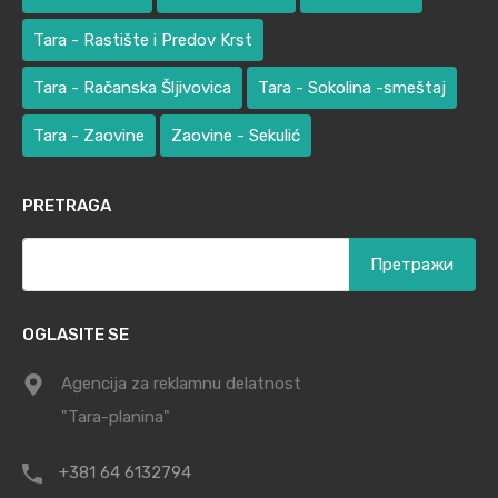
Tara - Rastište i Predov Krst
Tara - Račanska Šljivovica
Tara - Sokolina -smeštaj
Tara - Zaovine
Zaovine - Sekulić
PRETRAGA
Претрага
за:
OGLASITE SE
Agencija za reklamnu delatnost
"Tara-planina"
+381 64 6132794