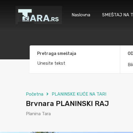
Naslovna
SMEŠTAJ NA T
Pretraga smeštaja
OD
Bi
Početna
PLANINSKE KUĆE NA TARI
Brvnara PLANINSKI RAJ
Planina Tara