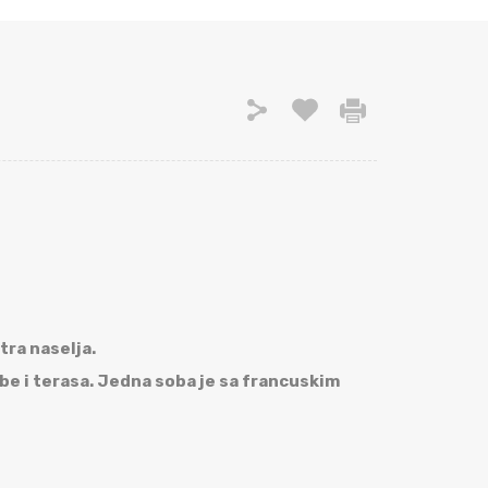
tra naselja.
obe i terasa. Jedna soba je sa francuskim