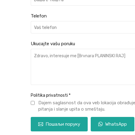
Telefon
Ukucajte vašu poruku
Politika privatnosti
*
Dajem saglasnost da ova veb lokacija obrađuj
pitanja i slanje upita o smeštaju.
Пошаљи поруку
WhatsApp