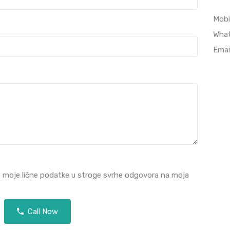
Mobi
Wha
Emai
e moje lične podatke u stroge svrhe odgovora na moja
Call Now