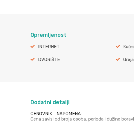
Opremljenost
INTERNET
Kućni
DVORIŠTE
Greja
Dodatni detalji
CENOVNIK - NAPOMENA:
Cena zavisi od broja osoba, perioda i dužine borav