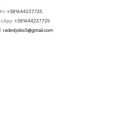
lni:
+381644237725
tsApp:
+381644237725
l:
radedjokic5@gmail.com