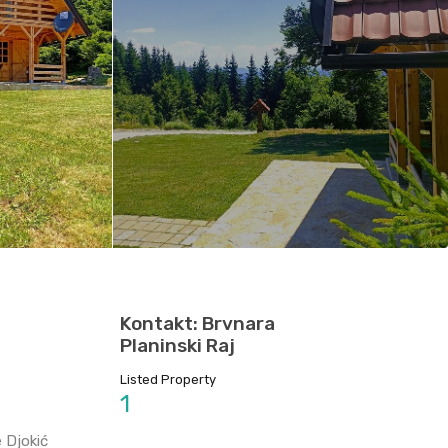
Kontakt: Brvnara
Planinski Raj
Listed Property
1
 Djokić