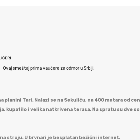
UČERI
Ovaj smeštaj prima vaučere za odmor u Srbiji.
a planini Tari. Nalazi se na Sekuliću, na 400 metara od cen
a, kupatilo i velika natkrivena terasa. Na spratu su dve s
 na struju. U brvnari je besplatan bežični internet.