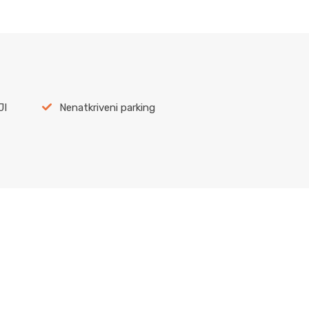
JI
Nenatkriveni parking