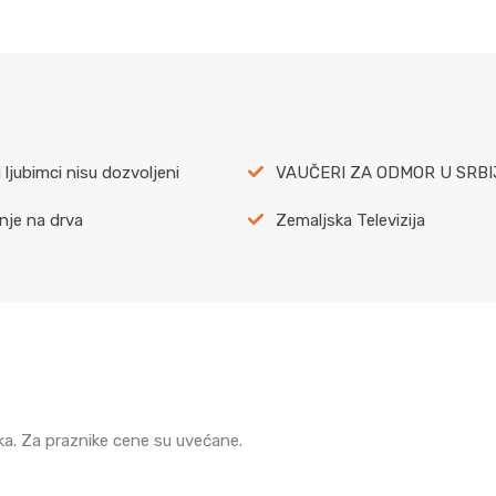
 ljubimci nisu dozvoljeni
VAUČERI ZA ODMOR U SRBI
nje na drva
Zemaljska Televizija
ka. Za praznike cene su uvećane.