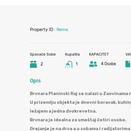
Property ID :
Nema
Spavaće Sobe
Kupatila
KAPACITET
VA
4 Osobe
2
1
Opis
Brvnara Planinski Raj se nalazi u Zaovinama n
U prizemlju objekta je dnevni boravak, kuhinj
ležajem a jedna dvokrevetna.
Brvnara je idealna za smeštaj četiri osobe.
Grejanje je na drva a u sobama i radijatorima