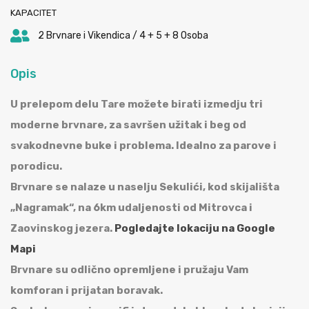
KAPACITET
2 Brvnare i Vikendica / 4 + 5 + 8 Osoba
Opis
U prelepom delu Tare možete birati izmedju tri
moderne brvnare, za savršen užitak i beg od
svakodnevne buke i problema. Idealno za parove i
porodicu.
Brvnare se nalaze u naselju Sekulići, kod skijališta
„Nagramak“, na 6km udaljenosti od Mitrovca i
Zaovinskog jezera.
Pogledajte lokaciju na Google
Mapi
Brvnare su odlično opremljene i pružaju Vam
komforan i prijatan boravak.