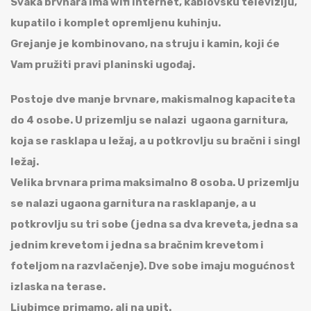
Svaka brvnara ima wifi internet, kablovsku televiziju,
kupatilo i komplet opremljenu kuhinju.
Grejanje je kombinovano, na struju i kamin, koji će
Vam pružiti pravi planinski ugođaj.
Postoje dve manje brvnare, makismalnog kapaciteta
do 4 osobe. U prizemlju se nalazi ugaona garnitura,
koja se rasklapa u ležaj, a u potkrovlju su bračni i singl
ležaj.
Velika brvnara prima maksimalno 8 osoba. U prizemlju
se nalazi ugaona garnitura na rasklapanje, a u
potkrovlju su tri sobe (jedna sa dva kreveta, jedna sa
jednim krevetom i jedna sa bračnim krevetom i
foteljom na razvlačenje). Dve sobe imaju mogućnost
izlaska na terase.
Ljubimce primamo, ali na upit.