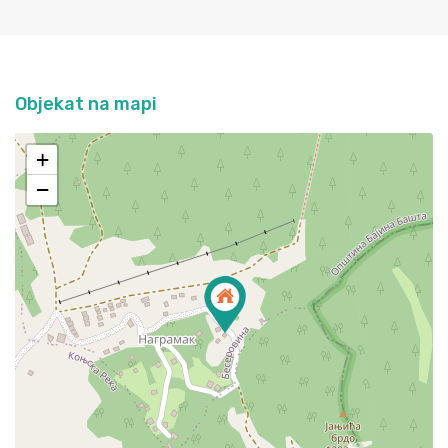
Objekat na mapi
+
−