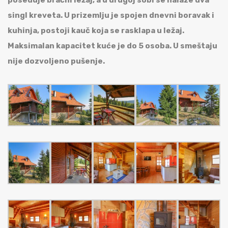
singl kreveta.
U prizemlju je spojen dnevni boravak i
kuhinja, postoji kauč koja se rasklapa u ležaj.
Maksimalan kapacitet kuće je do 5 osoba.
U smeštaju
nije dozvoljeno pušenje.