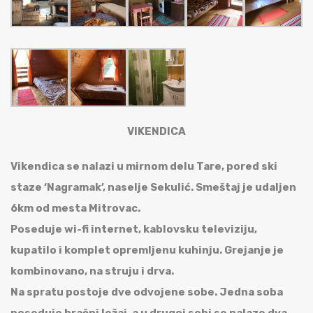
VIKENDICA
Vikendica se nalazi u mirnom delu Tare, pored ski
staze ‘Nagramak’, naselje Sekulić.
Smeštaj je udaljen
6km od mesta Mitrovac.
Poseduje wi-fi internet, kablovsku televiziju,
kupatilo i komplet opremljenu kuhinju.
Grejanje je
kombinovano, na struju i drva.
Na spratu postoje dve odvojene sobe. Jedna soba
poseduje bračni ležaj, a u drugoj sobi se nalaze dva