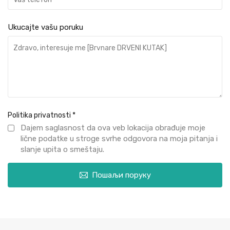
Ukucajte vašu poruku
Politika privatnosti
*
Dajem saglasnost da ova veb lokacija obrađuje moje
lične podatke u stroge svrhe odgovora na moja pitanja i
slanje upita o smeštaju.
Пошаљи поруку