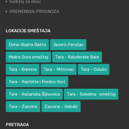
Sadržaj za decu
VREMENSKA PROGNOZA
LOKACIJE SMEŠTAJA
Drina-Bajina Bašta
Jezero Perućac
Mokra Gora smeštaj
Tara - Kaluđerske Bare
Tara - Kremna
Tara - Mitrovac
Tara - Osluša
Tara - Rastište i Predov Krst
Tara - Račanska Šljivovica
Tara - Sokolina -smeštaj
Tara - Zaovine
Zaovine - Sekulić
PRETRAGA