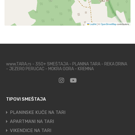
Leaflet
|
©
OpenStreetMap
contributors
www.TARA.rs - 350+ SMEŠTAJA - PLANINA TARA - REKA DRINA
- JEZERO PERUĆAC - MOKRA GORA - KREMNA
TIPOVI SMEŠTAJA
PLANINSKE KUĆE NA TARI
APARTMANI NA TARI
VIKENDICE NA TARI