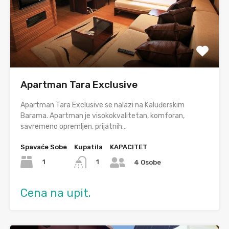
Apartman Tara Exclusive
Apartman Tara Exclusive se nalazi na Kaluđerskim
Barama. Apartman je visokokvalitetan, komforan,
savremeno opremljen, prijatnih…
Spavaće Sobe
Kupatila
KAPACITET
1
1
4 Osobe
Cena na upit.