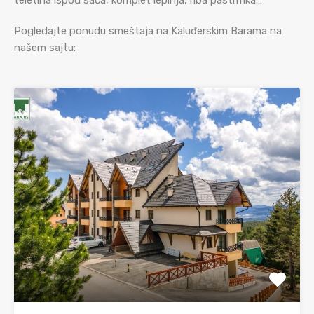
teletina ispod sača, komplet lepinja, riba pastrmka…
Pogledajte ponudu smeštaja na Kaluđerskim Barama na
našem sajtu: