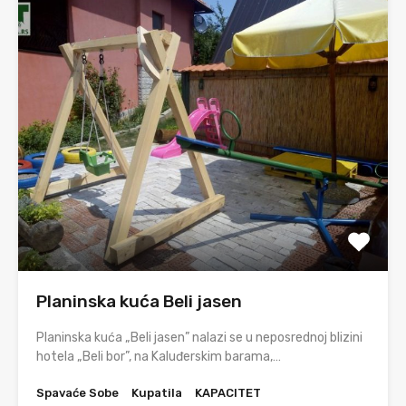
Planinska kuća Beli jasen
Planinska kuća „Beli jasen” nalazi se u neposrednoj blizini
hotela „Beli bor”, na Kaluđerskim barama,…
Spavaće Sobe
Kupatila
KAPACITET