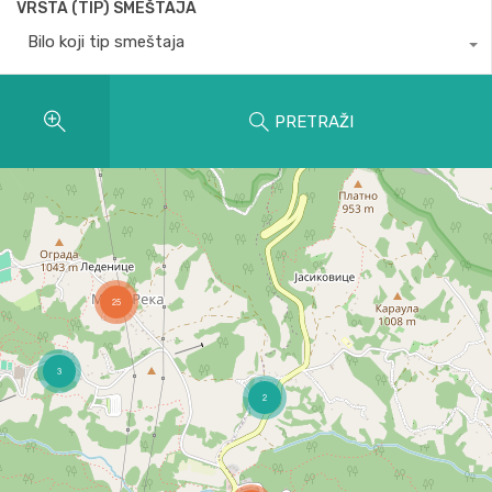
VRSTA (TIP) SMEŠTAJA
Bilo koji tip smeštaja
PRETRAŽI
25
3
2