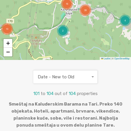
16
39
4
13
2
+
−
Leaflet
|
©
OpenStreetMap
Date - New to Old
101
to
104
out of
104
properties
Smeštaj na Kaluđerskim Barama na Tari. Preko 140
objekata. Hoteli, apartmani, brvnare, vikendice,
planinske kuće, sobe, vile i restorani. Najbolja
ponuda smeštaja u ovom delu planine Tare.