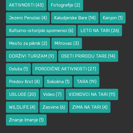
AKTIVNOSTI
(43)
Fotografije
(2)
Jezero Perućac
(4)
Kaludjerske Bare
(14)
Kanjon
(1)
Kulturno-istorijski spomenici
(6)
LETO NA TARI
(26)
Mesto za piknik
(2)
Mitrovac
(3)
ODRŽIVI TURIZAM
(9)
OSETI PRIRODU TARE
(14)
Osluša
(1)
PORODIČNE AKTIVNOSTI
(27)
Predov Krst
(4)
Sokolina
(1)
TARA
(19)
USLUGE
(20)
Video
(7)
VIDIKOVCI NA TARI
(11)
WILDLIFE
(4)
Zaovine
(6)
ZIMA NA TARI
(4)
Znanje Imanje
(1)