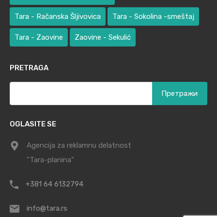
Tara - Račanska Šljivovica
Tara - Sokolina -smeštaj
Tara - Zaovine
Zaovine - Sekulić
PRETRAGA
Претрага
за:
OGLASITE SE
Agencija za reklamnu delatnost
"Tara-planina"
+381 64 6132794
info@tara.rs