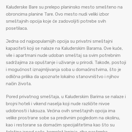
Kaluđerske Bare su prelepo planinsko mesto smešteno na
obroncima planine Tare. Ovo mesto nudi veliki izbor
smeštajnih opcija koje će zadovoljiti potrebe svih
posetilaca.
Jedna od najpopularnijih opcija su privatni smeštajni
kapaciteti koji se nalaze na Kaluđerskim Barama. Ove kuće,
vile i apartmani nude udoban smeštaj sa svim potrebnim
sadržajima za opuštanje i uživanje u prirodi. Takođe, postoji
i mogućnost iznajmljivanja soba u domaćinstvima, što je
odlična prilika da upoznate lokalno stanovništvo i njihov
način života.
Pored privatnog smeštaja, u Kaluđerskim Barima se nalaze i
brojni hoteli i vikend naselja koji nude različite nivoe
udobnosti i luksuza. Većina ovih smeštajnih opcija ima
velike prostrane sobe sa predivnim pogledom na okolinu,
kao i restorane sa domaćim specijalitetima kao što su