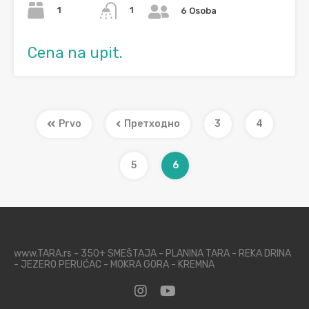
1
1
6 Osoba
Cena na upit.
Prvo
Претходно
3
4
5
6
www.TARA.rs - 350+ SMEŠTAJA - PLANINA TARA - REKA DRINA
- JEZERO PERUĆAC - MOKRA GORA - KREMNA