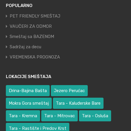
POPULARNO
PET FRIENDLY SMEŠTAJ
VAUČERI ZA ODMOR
Smeštaj sa BAZENOM
Sadržaj za decu
VREMENSKA PROGNOZA
LOKACIJE SMEŠTAJA
Drina-Bajina Bašta
Jezero Perućac
Mokra Gora smeštaj
Tara - Kaluđerske Bare
Tara - Kremna
Tara - Mitrovac
Tara - Osluša
Tara - Rastište i Predov Krst