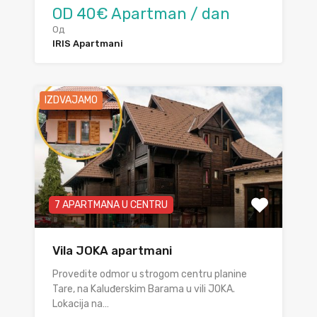
OD 40€ Apartman / dan
Од
IRIS Apartmani
IZDVAJAMO
7 APARTMANA U CENTRU
Vila JOKA apartmani
Provedite odmor u strogom centru planine
Tare, na Kaluđerskim Barama u vili JOKA.
Lokacija na…