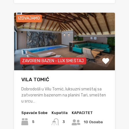
IZDVAJAMO
ZAVORENI BAZEN - LUX SMEŠTAJ
VILA TOMIĆ
Dobrodošli u Vilu Tomić, luksuzni smeštaj sa
zatvorenim bazenom na planini Tari, smešten
u srcu…
Spavaće Sobe
Kupatila
KAPACITET
5
3
10 Osoaba