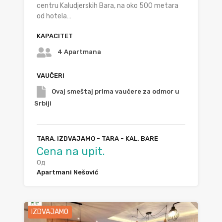
centru Kaludjerskih Bara, na oko 500 metara
od hotela…
KAPACITET
4 Apartmana
VAUČERI
Ovaj smeštaj prima vaučere za odmor u
Srbiji
TARA, IZDVAJAMO - TARA - KAL. BARE
Cena na upit.
Од
Apartmani Nešović
IZDVAJAMO