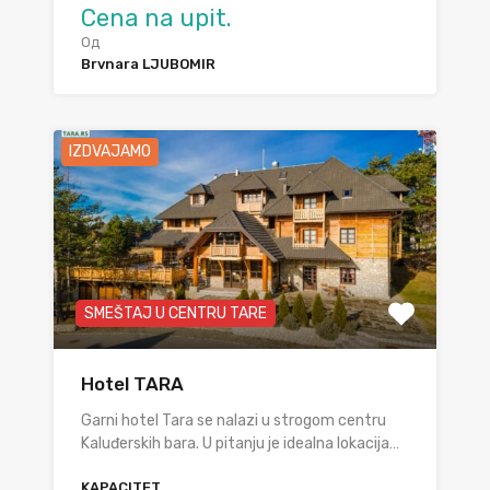
Cena na upit.
Од
Brvnara LJUBOMIR
IZDVAJAMO
SMEŠTAJ U CENTRU TARE
Hotel TARA
Garni hotel Tara se nalazi u strogom centru
Kaluđerskih bara. U pitanju je idealna lokacija…
KAPACITET