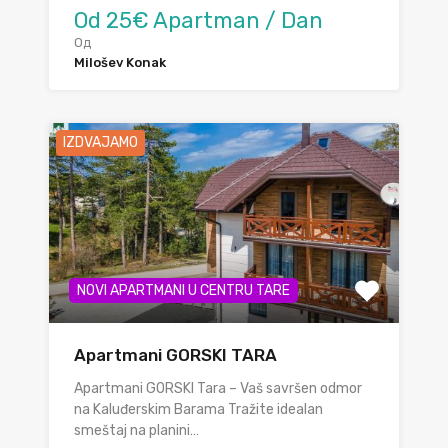
Od 25€ Apartman / Dan
Од
Milošev Konak
IZDVAJAMO
NOVI APARTMANI U CENTRU TARE
Apartmani GORSKI TARA
Apartmani GORSKI Tara – Vaš savršen odmor
na Kaluđerskim Barama Tražite idealan
smeštaj na planini…