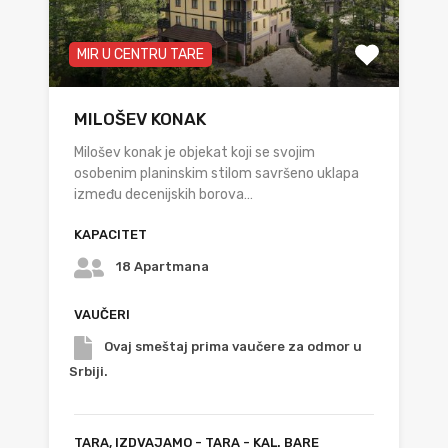
MIR U CENTRU TARE
MILOŠEV KONAK
Milošev konak je objekat koji se svojim
osobenim planinskim stilom savršeno uklapa
između decenijskih borova…
KAPACITET
18 Apartmana
VAUČERI
Ovaj smeštaj prima vaučere za odmor u
Srbiji.
TARA, IZDVAJAMO - TARA - KAL. BARE