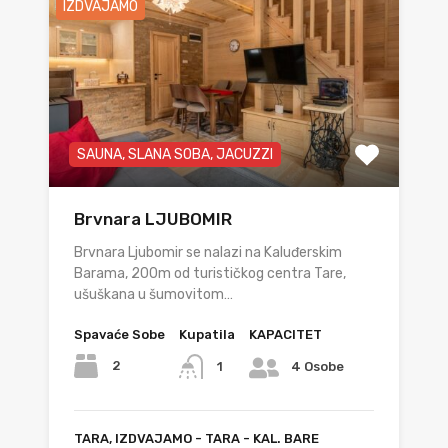
IZDVAJAMO
SAUNA, SLANA SOBA, JACUZZI
Brvnara LJUBOMIR
Brvnara Ljubomir se nalazi na Kaluđerskim
Barama, 200m od turističkog centra Tare,
ušuškana u šumovitom…
Spavaće Sobe
Kupatila
KAPACITET
2
1
4 Osobe
TARA, IZDVAJAMO - TARA - KAL. BARE