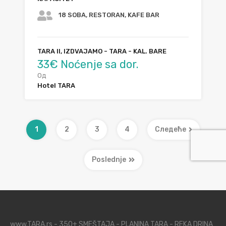
18 SOBA, RESTORAN, KAFE BAR
TARA II, IZDVAJAMO - TARA - KAL. BARE
33€ Noćenje sa dor.
Од
Hotel TARA
1
2
3
4
Следеће
Poslednje
www.TARA.rs - 350+ SMEŠTAJA - PLANINA TARA - REKA DRINA