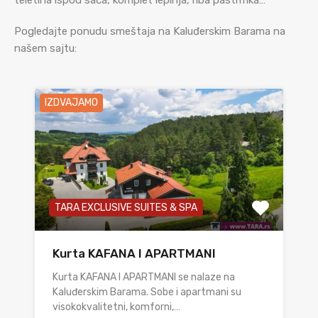
teletina ispod sača, komplet lepinja, riba pastrmka…
Pogledajte ponudu smeštaja na Kaluđerskim Barama na
našem sajtu:
IZDVAJAMO
TARA EXCLUSIVE SUITES & SPA
Kurta KAFANA I APARTMANI
Kurta KAFANA I APARTMANI se nalaze na
Kaluđerskim Barama. Sobe i apartmani su
visokokvalitetni, komforni,…