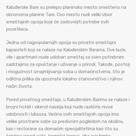
Kaluđerske Bare su prelepo planinsko mesto smešteno na
obroncima planine Tare. Ovo mesto nudi veliki izbor
smeštajnih opcija koje će zadovoljiti potrebe svih
posetilaca.
Jedna od najpopularnijih opcija su privatni smeštajni
kapaciteti koji se nalaze na Kaluđerskim Barama. Ove kuće,
vile i apartmani nude udoban smeštaj sa svim potrebnim
sadržajima za opuštanje i uživanje u prirodi. Takođe, postoji
i mogućnost iznajmljivanja soba u domaćinstvima, što je
odlična prilika da upoznate lokalno stanovništvo i njihov
način života.
Pored privatnog smeštaja, u Kaluđerskim Barima se nalaze i
brojni hoteli i vikend naselja koji nude različite nivoe
udobnosti i luksuza. Većina ovih smeštajnih opcija ima
velike prostrane sobe sa predivnim pogledom na okolinu,
kao i restorane sa domaćim specijalitetima kao što su