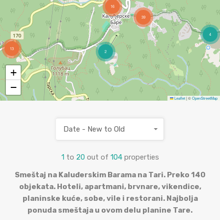
16
39
4
13
2
+
−
Leaflet
|
©
OpenStreetMap
Date - New to Old
1
to
20
out of
104
properties
Smeštaj na Kaluđerskim Barama na Tari. Preko 140
objekata. Hoteli, apartmani, brvnare, vikendice,
planinske kuće, sobe, vile i restorani. Najbolja
ponuda smeštaja u ovom delu planine Tare.