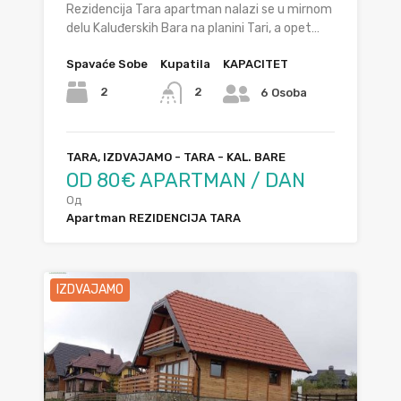
Rezidencija Tara apartman nalazi se u mirnom
delu Kaluđerskih Bara na planini Tari, a opet…
Spavaće Sobe
Kupatila
KAPACITET
2
2
6 Osoba
TARA, IZDVAJAMO - TARA - KAL. BARE
OD 80€ APARTMAN / DAN
Од
Apartman REZIDENCIJA TARA
IZDVAJAMO