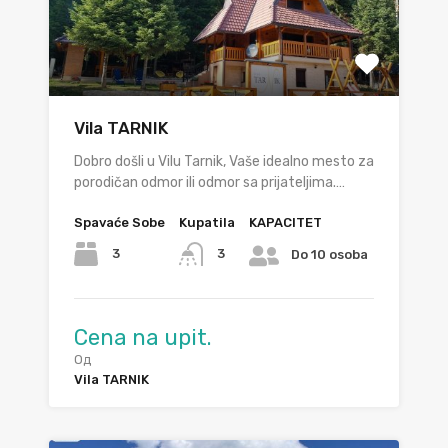
Vila TARNIK
Dobro došli u Vilu Tarnik, Vaše idealno mesto za
porodičan odmor ili odmor sa prijateljima.…
Spavaće Sobe
Kupatila
KAPACITET
3
3
Do 10 osoba
Cena na upit.
Од
Vila TARNIK