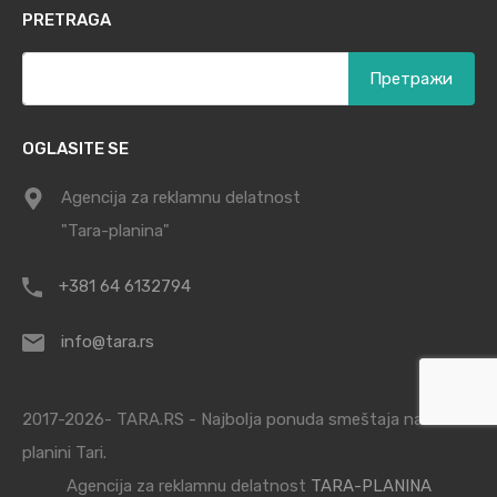
PRETRAGA
Претрага
за:
OGLASITE SE
Agencija za reklamnu delatnost
"Tara-planina"
+381 64 6132794
info@tara.rs
2017-2026- TARA.RS - Najbolja ponuda smeštaja na
planini Tari.
Agencija za reklamnu delatnost
TARA-PLANINA