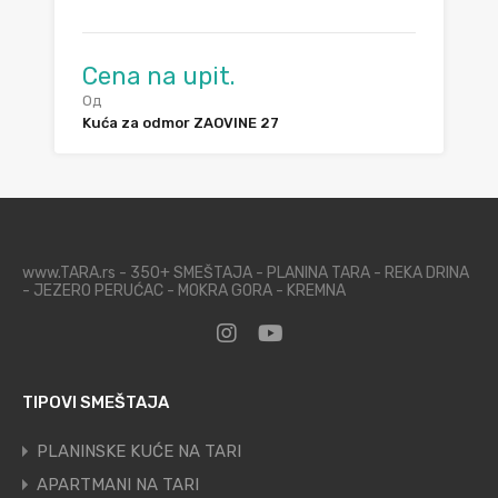
Cena na upit.
Од
Kuća za odmor ZAOVINE 27
www.TARA.rs - 350+ SMEŠTAJA - PLANINA TARA - REKA DRINA
- JEZERO PERUĆAC - MOKRA GORA - KREMNA
TIPOVI SMEŠTAJA
PLANINSKE KUĆE NA TARI
APARTMANI NA TARI