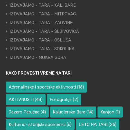
IZDVAJAMO - TARA - KAL. BARE
IZDVAJAMO - TARA - MITROVAC
IZDVAJAMO - TARA - ZAOVINE
IZDVAJAMO - TARA - ŠLJIVOVICA
IZDVAJAMO - TARA - OSLUŠA
IZDVAJAMO - TARA - SOKOLINA
IZDVAJAMO - MOKRA GORA
KAKO PROVESTI VREME NA TARI
Adrenalinske i sportske aktivnosti
(16)
AKTIVNOSTI
(43)
Fotografije
(2)
Jezero Perućac
(4)
Kaludjerske Bare
(14)
Kanjon
(1)
Kulturno-istorijski spomenici
(6)
LETO NA TARI
(26)