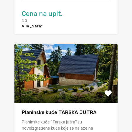
Cena na upit.
Од
Vila „Sara“
Planinske kuće TARSKA JUTRA
Planinske kuće “Tarska jutra” su
novoizgrađene kuće koje se nalaze na