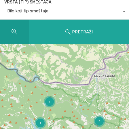
VRSTA (TIP) SMEŠTAJA
Bilo koji tip smeštaja
PRETRAŽI
3
5
4