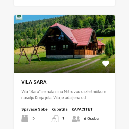
VILA SARA
Vila “Sara” se nalazi na Mitrovcu u izletničkom
naselju Krnja jela. Vila je udaljena od…
Spavaće Sobe
Kupatila
KAPACITET
3
1
6 Osoba