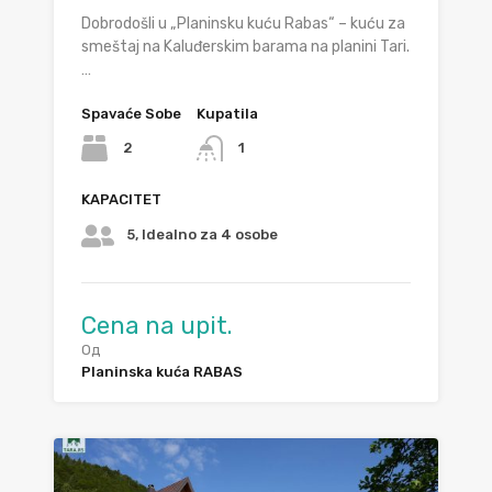
Dobrodošli u „Planinsku kuću Rabas“ – kuću za
smeštaj na Kaluđerskim barama na planini Tari.
…
Spavaće Sobe
Kupatila
2
1
KAPACITET
5, Idealno za 4 osobe
Cena na upit.
Од
Planinska kuća RABAS