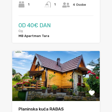
1
1
4 Osobe
OD 40€ DAN
Од
MB Apartman Tara
Planinska kuća RABAS