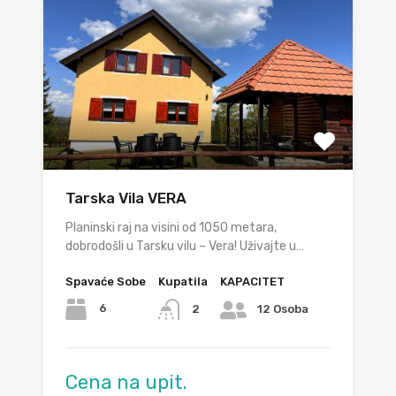
Tarska Vila VERA
Planinski raj na visini od 1050 metara,
dobrodošli u Tarsku vilu – Vera! Uživajte u…
Spavaće Sobe
Kupatila
KAPACITET
6
2
12 Osoba
Cena na upit.