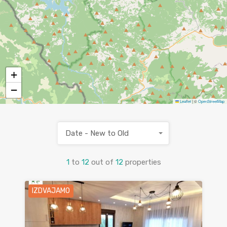
+
−
Leaflet
|
©
OpenStreetMap
Date - New to Old
1
to
12
out of
12
properties
IZDVAJAMO