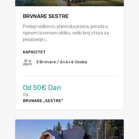
BRVNARE SESTRE
Prelepi vidikovci, planinska jezera, priroda u
njenom izvornom obliku, veliki broj staza za
pešačenje i…
KAPACITET
3 Brvnare / 6+6+6 Osoba
Od 50€ Dan
Од
BRVNARE „SESTRE“