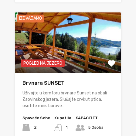
IZDVAJAMO
POGLED NA JEZERO
Brvnara SUNSET
Uživajte u komforu brvnare Sunset na obali
Zaovinskog jezera. Slušajte crvkut ptica,
osetite miris borove…
Spavaće Sobe
Kupatila
KAPACITET
2
1
5 Osoba