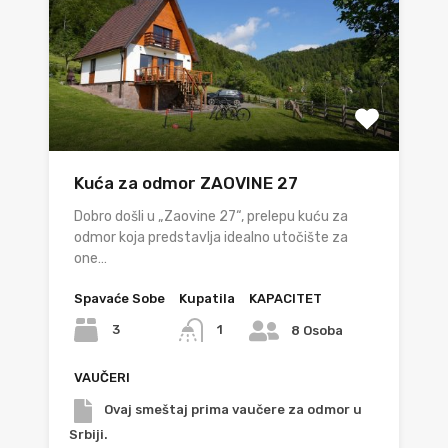
Kuća za odmor ZAOVINE 27
Dobro došli u „Zaovine 27“, prelepu kuću za
odmor koja predstavlja idealno utočište za
one…
Spavaće Sobe
Kupatila
KAPACITET
3
1
8 Osoba
VAUČERI
Ovaj smeštaj prima vaučere za odmor u
Srbiji.