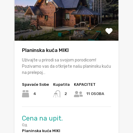
Planinska kuća MIKI
Uživajte u prirodi sa svojom porodicom!
Pozivamo vas da otkrijete našu planinsku kuću
na prelepoj…
Spavaće Sobe
Kupatila
KAPACITET
4
2
11 OSOBA
Cena na upit.
Од
Planinska kuća MIKI