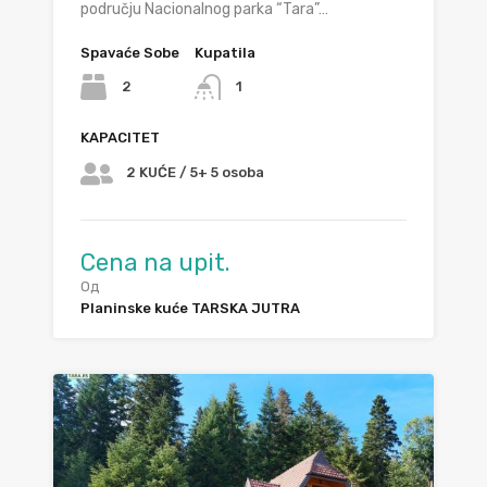
području Nacionalnog parka “Tara”…
Spavaće Sobe
Kupatila
2
1
KAPACITET
2 KUĆE / 5+ 5 osoba
Cena na upit.
Од
Planinske kuće TARSKA JUTRA