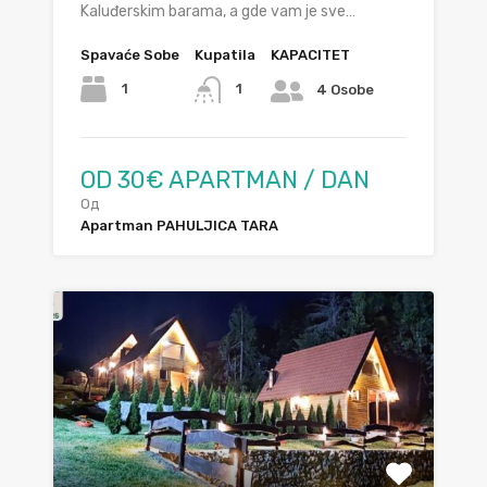
Kaluđerskim barama, a gde vam je sve…
Spavaće Sobe
Kupatila
KAPACITET
1
1
4 Osobe
OD 30€ APARTMAN / DAN
Од
Apartman PAHULJICA TARA