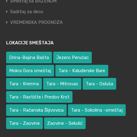
Smeštaj sa BAZENOM
Sadržaj za decu
VREMENSKA PROGNOZA
LOKACIJE SMEŠTAJA
Drina-Bajina Bašta
Jezero Perućac
Mokra Gora smeštaj
Tara - Kaluđerske Bare
Tara - Kremna
Tara - Mitrovac
Tara - Osluša
Tara - Rastište i Predov Krst
Tara - Račanska Šljivovica
Tara - Sokolina -smeštaj
Tara - Zaovine
Zaovine - Sekulić