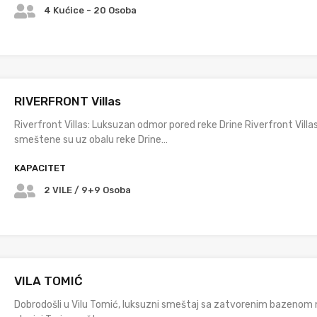
4 Kućice - 20 Osoba
RIVERFRONT Villas
Riverfront Villas: Luksuzan odmor pored reke Drine Riverfront Villa
smeštene su uz obalu reke Drine…
KAPACITET
2 VILE / 9+9 Osoba
VILA TOMIĆ
Dobrodošli u Vilu Tomić, luksuzni smeštaj sa zatvorenim bazenom 