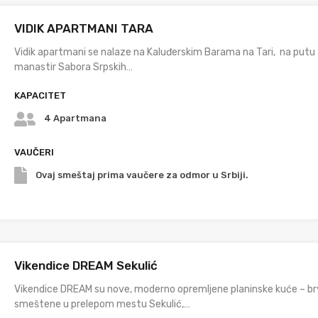
VIDIK APARTMANI TARA
Vidik apartmani se nalaze na Kaluđerskim Barama na Tari, na putu
manastir Sabora Srpskih…
KAPACITET
4 Apartmana
VAUČERI
Ovaj smeštaj prima vaučere za odmor u Srbiji.
Vikendice DREAM Sekulić
Vikendice DREAM su nove, moderno opremljene planinske kuće – b
smeštene u prelepom mestu Sekulić,…