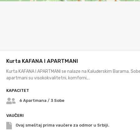
Kurta KAFANA I APARTMANI
Kurta KAFANA I APARTMANI se nalaze na Kaluđerskim Barama. Sobe
apartmani su visokokvalitetni, komforni,…
KAPACITET
6 Apartmana / 3 Sobe
VAUČERI
Ovaj smeštaj prima vaučere za odmor u Srbiji.