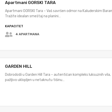
Apartmani GORSKI TARA
Apartmani GORSKI Tara – Vaš savršen odmor na Kaluđerskim Bar
Tražite idealan smeštaj na planini…
KAPACITET
4 APARTMANA
GARDEN HILL
Dobrodošli u Garden Hill Tara – autentičan kompleks luksuznih vila,
pažljivo uklopljen u netaknutu tišinu…