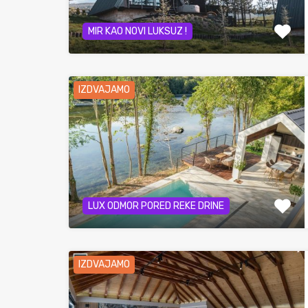
MIR KAO NOVI LUKSUZ !
IZDVAJAMO
LUX ODMOR PORED REKE DRINE
IZDVAJAMO