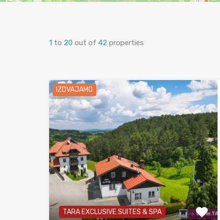
1
to
20
out of
42
properties
IZDVAJAMO
TARA EXCLUSIVE SUITES & SPA