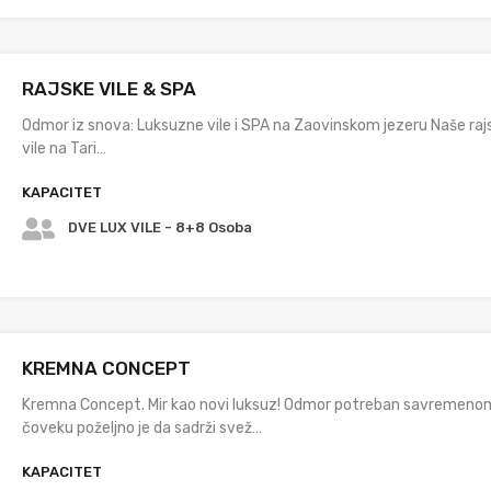
RAJSKE VILE & SPA
Odmor iz snova: Luksuzne vile i SPA na Zaovinskom jezeru Naše raj
vile na Tari…
KAPACITET
DVE LUX VILE - 8+8 Osoba
KREMNA CONCEPT
Kremna Concept. Mir kao novi luksuz! Odmor potreban savremeno
čoveku poželjno je da sadrži svež…
KAPACITET