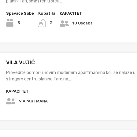
planini Tari, smešten u srcu…
Spavaće Sobe
Kupatila
KAPACITET
5
3
10 Osoaba
VILA VUJIĆ
Provedite odmor u novim modernim apartmanima koji se nalaze u
strogom centru planine Tare na…
KAPACITET
9 APARTMANA