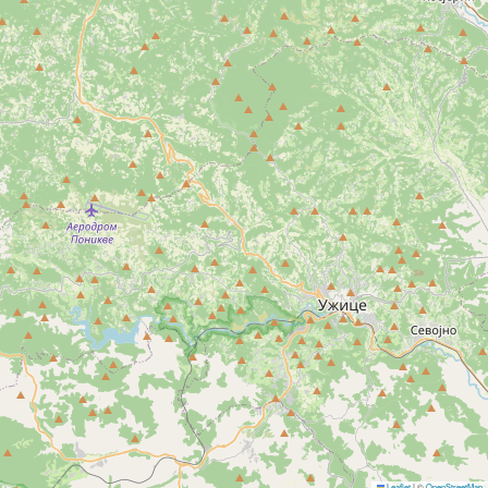
Leaflet
|
©
OpenStreetMap