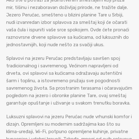
Ako ste u potrazi za jedinstvenim smeštajem koji pruža
mir, tišinu i nezaboravan doživljaj prirode, ne tražite dalje.
Jezero Perućac, smešteno u blizini planine Tare u Srbiji,
nudi izvanredan izbor splavova za smeštaj koji će očarati
vaša čula i ispuniti vaše srce spokojem. Ovde ćete pronaći
raznovrsne drvene splavove sa kućicama, od luksuznih do
jednostavnijih, koji nude nešto za svačiji ukus.
Splavovi na jezeru Perućac predstavljaju savršen spoj
tradicionalnog i savremenog. Većinom napravljeni od
drveta, ovi splavovi sa kućicama odražavaju autentični
šarm i toplinu, a istovremeno pružaju sve pogodnosti
savremenog života. Sa prostranim terasama i očaravajućim
pogledom na jezero i obronke planine Tare, ovaj smeštaj
garantuje opuštanje i uživanje u svakom trenutku boravka.
Luksuzni splavovi na jezeru Perućac nude vrhunski komfor i
dizajn. Opremljeni su modernim sadržajima kao što su
klima-uređaji, Wi-Fi, potpuno opremljene kuhinje, privatne