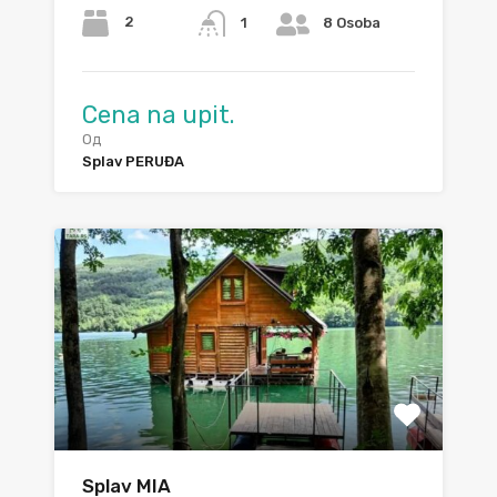
2
1
8 Osoba
Cena na upit.
Од
Splav PERUĐA
Splav MIA