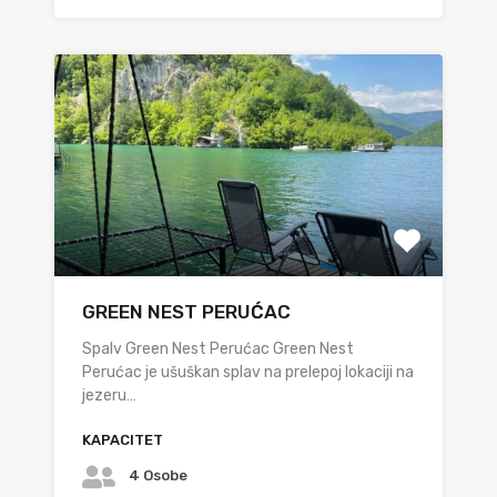
GREEN NEST PERUĆAC
Spalv Green Nest Perućac Green Nest
Perućac je ušuškan splav na prelepoj lokaciji na
jezeru…
KAPACITET
4 Osobe