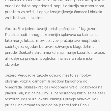
kupaonice i udobni kreveti. Takođe, mnogi od ovih splavova
nude i dodatne pogodnosti, poput đakuzija na otvorenom,
prostora za roštilj, i opcije iznajmljivanja čamaca i bicikala
za istraživanje okoline.
Ako tražite jednostavniji i pristupačniji smeštaj, jezero
Perućac nudi i mnogo skromnijih splavova sa kućicama.
Iako manje luksuzni, ovi splavovi pružaju sve neophodne
sadržaje za ugodan boravak i uživanje u blagodetima
prirode. Očekujte skromniju kuhinju, manje kupatilo i terase,
ali i dalje sa prelepim pogledom na jezero i planinske
obronke.
Jezero Perućac je takođe odlično mesto za ribolov,
plivanje, vožnju čamcem ili brodom kanjonom do
Višegrada, obilazak rečice i vodopada Vrelo, vidikovaca na
planini Tari, kućice na Drni…U neposrednoj blizini se nalaze i
restorani koji služe lokalnu kuhinju i prelepi vidikovci koji
pružaju neverovatan pogled na jezero i reku Drinu.