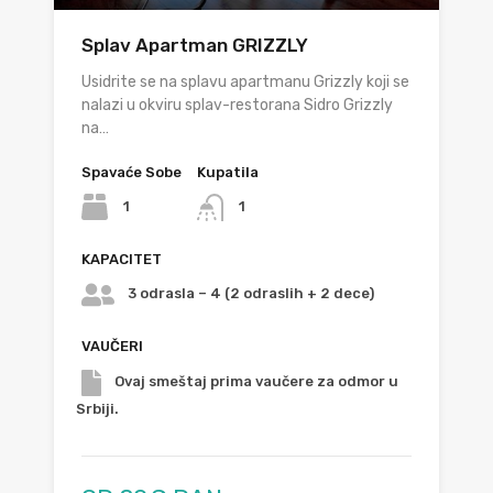
Splav Apartman GRIZZLY
Usidrite se na splavu apartmanu Grizzly koji se
nalazi u okviru splav-restorana Sidro Grizzly
na…
Spavaće Sobe
Kupatila
1
1
KAPACITET
3 odrasla – 4 (2 odraslih + 2 dece)
VAUČERI
Ovaj smeštaj prima vaučere za odmor u
Srbiji.