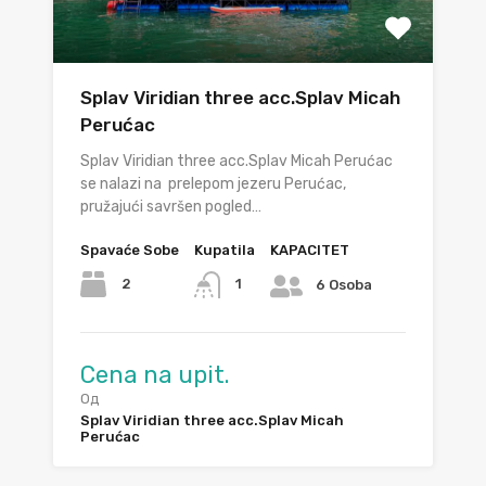
Splav Viridian three acc.Splav Micah
Perućac
Splav Viridian three acc.Splav Micah Perućac
se nalazi na prelepom jezeru Perućac,
pružajući savršen pogled…
Spavaće Sobe
Kupatila
KAPACITET
2
1
6 Osoba
Cena na upit.
Од
Splav Viridian three acc.Splav Micah
Perućac