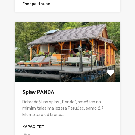
Escape House
Splav PANDA
Dobrodošli na splav „Panda“, smešten na
mirnim talasima jezera Perućac, samo 2.7
kilometara od brane.…
KAPACITET