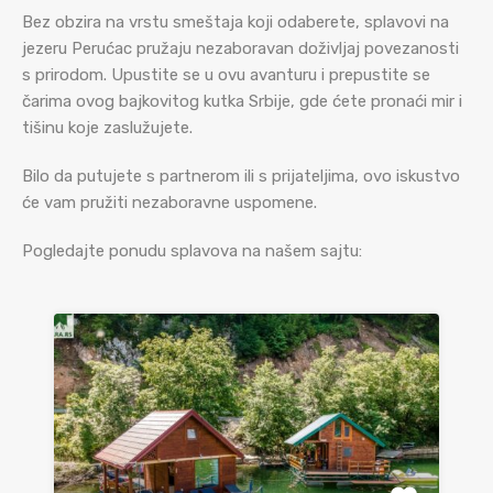
Bez obzira na vrstu smeštaja koji odaberete, splavovi na
jezeru Perućac pružaju nezaboravan doživljaj povezanosti
s prirodom. Upustite se u ovu avanturu i prepustite se
čarima ovog bajkovitog kutka Srbije, gde ćete pronaći mir i
tišinu koje zaslužujete.
Bilo da putujete s partnerom ili s prijateljima, ovo iskustvo
će vam pružiti nezaboravne uspomene.
Pogledajte ponudu splavova na našem sajtu: