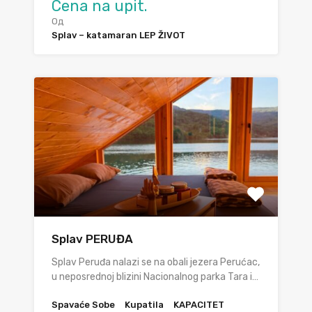
Cena na upit.
Од
Splav – katamaran LEP ŽIVOT
Splav PERUĐA
Splav Peruđa nalazi se na obali jezera Perućac,
u neposrednoj blizini Nacionalnog parka Tara i…
Spavaće Sobe
Kupatila
KAPACITET