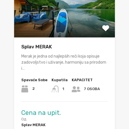
Splav MERAK
Merak je jedna od najlepših reči koja opisuje
zadovoljstvo i uživanje, harmoniju sa prirodom
i…
Spavaće Sobe
Kupatila
KAPACITET
2
1
7 OSOBA
Cena na upit.
Од
Splav MERAK