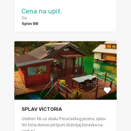
Cena na upit.
Од
Splav BB
SPLAV VICTORIA
Usidren tik uz obalu Perućačkog jezera, splav
Victoria donosi potpuni doživljaj boravka na