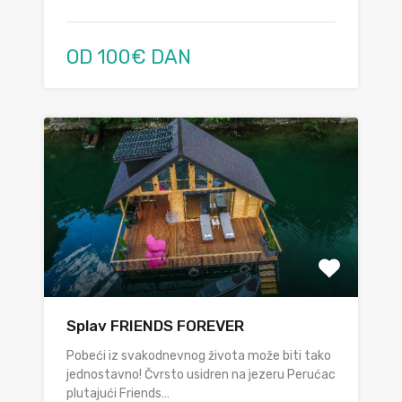
OD 100€ DAN
Splav FRIENDS FOREVER
Pobeći iz svakodnevnog života može biti tako
jednostavno! Čvrsto usidren na jezeru Perućac
plutajući Friends…