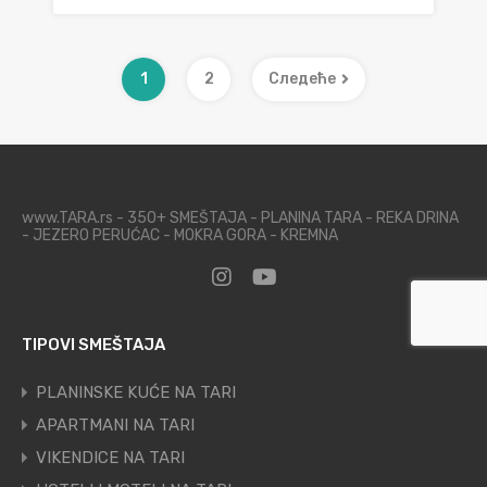
1
2
Следеће
www.TARA.rs - 350+ SMEŠTAJA - PLANINA TARA - REKA DRINA
- JEZERO PERUĆAC - MOKRA GORA - KREMNA
TIPOVI SMEŠTAJA
PLANINSKE KUĆE NA TARI
APARTMANI NA TARI
VIKENDICE NA TARI