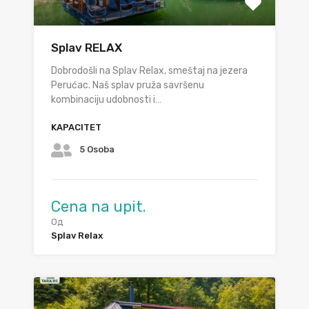
Splav RELAX
Dobrodošli na Splav Relax, smeštaj na jezera
Perućac. Naš splav pruža savršenu
kombinaciju udobnosti i…
KAPACITET
5 Osoba
Cena na upit.
Од
Splav Relax