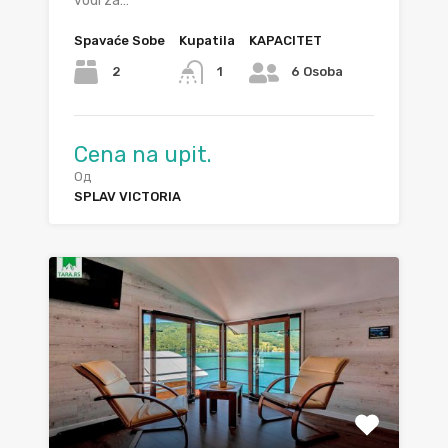
vodi za…
Spavaće Sobe
Kupatila
KAPACITET
2
1
6 Osoba
Cena na upit.
Од
SPLAV VICTORIA