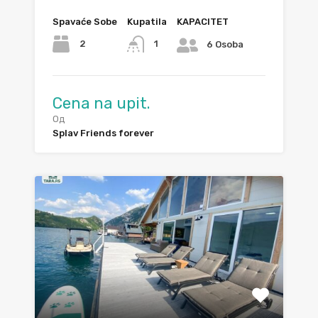
Spavaće Sobe
Kupatila
KAPACITET
2
1
6 Osoba
Cena na upit.
Од
Splav Friends forever