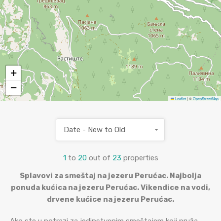
+
−
Leaflet
|
©
OpenStreetMap
Date - New to Old
1
to
20
out of
23
properties
Splavovi za smeštaj na jezeru Perućac. Najbolja
ponuda kućica na jezeru Perućac. Vikendice na vodi,
drvene kućice na jezeru Perućac.