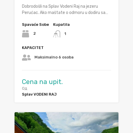
Dobrodošli na Splav Vodeni Raj na jezeru
Perućac. Ako maštate o odmoru u dodiru sa…
Spavaće Sobe
Kupatila
2
1
KAPACITET
Maksimalno 6 osoba
Cena na upit.
Од
Splav VODENI RAJ