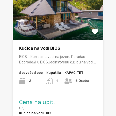
Kućica na vodi BIOS
BIOS – Kućica na vodi na jezeru Perućac
Dobrodošli u BIOS, jedinstvenu kućicu na vodi…
Spavaće Sobe
Kupatila
KAPACITET
2
1
6 Osoba
Cena na upit.
Од
Kućica na vodi BIOS