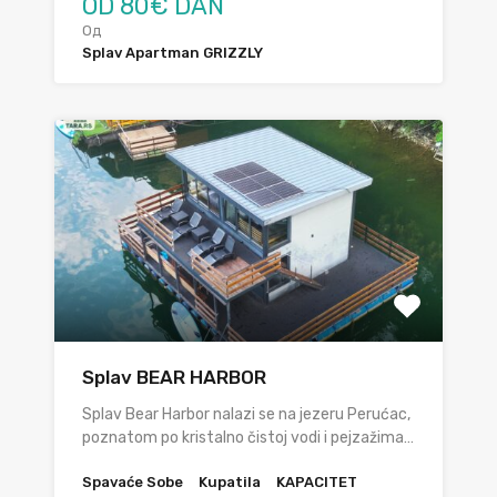
OD 80€ DAN
Од
Splav Apartman GRIZZLY
Splav BEAR HARBOR
Splav Bear Harbor nalazi se na jezeru Perućac,
poznatom po kristalno čistoj vodi i pejzažima…
Spavaće Sobe
Kupatila
KAPACITET