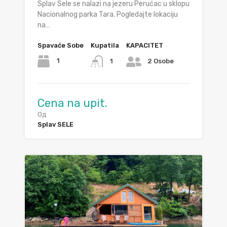
Splav Sele se nalazi na jezeru Perućac u sklopu
Nacionalnog parka Tara. Pogledajte lokaciju
na…
Spavaće Sobe
Kupatila
KAPACITET
1
1
2 Osobe
Cena na upit.
Од
Splav SELE