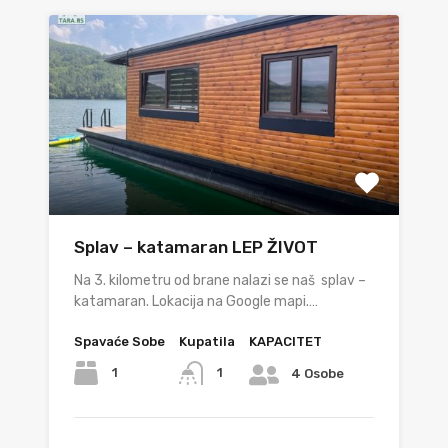
Splav – katamaran LEP ŽIVOT
Na 3. kilometru od brane nalazi se naš splav –
katamaran. Lokacija na Google mapi.…
Spavaće Sobe
Kupatila
KAPACITET
1
1
4 Osobe