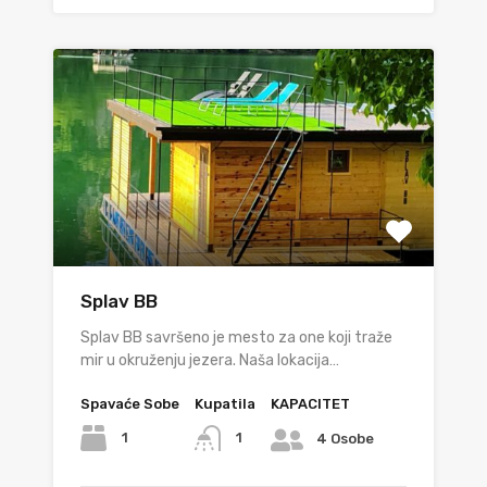
Splav BB
Splav BB savršeno je mesto za one koji traže
mir u okruženju jezera. Naša lokacija…
Spavaće Sobe
Kupatila
KAPACITET
1
1
4 Osobe