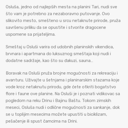
Osluša, jedno od najlepših mesta na planini Tari, nudi sve
što vam je potrebno za nezaboravno putovanje. Ovo
slikovito mesto, smešteno u srcu netaknute prirode, pruža
savršenu priliku da se opustite i stvorite dragocene
uspomene sa prijateljima.
Smeštaj u Osluši varira od udobnih planinskih vikendica,
brvnara i apartmana do luksuznog smeštaja koji nudi i
dodatne sadržaje, kao što su đakuzi, sauna…
Boravak na Osluši pruža brojne mogućnosti za rekreaciju i
avanturu. Uživajte u šetnjama i planinarskim stazama koje
vode kroz netaknutu prirodu, gde ćete otkriti bogatstvo
flore i faune ove planine. Na Osluši je i poznati vidikovac sa
pogledom na reku Drinu i Bajinu Baštu. Tokom zimskih
meseci, Osluša nudi i odlične mogućnosti za sankanje, dok
se u toplijim mesecima možete upustiti u biciklizam,
pešačenje ili spust čamcima na Drini.