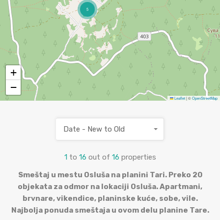
5
+
−
Leaflet
|
©
OpenStreetMap
Date - New to Old
1
to
16
out of
16
properties
Smeštaj u mestu Osluša na planini Tari. Preko 20
objekata za odmor na lokaciji Osluša. Apartmani,
brvnare, vikendice, planinske kuće, sobe, vile.
Najbolja ponuda smeštaja u ovom delu planine Tare.